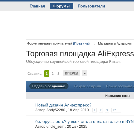
Главная
Форумы
Пользователи
Форум интернет покупателей
(Правила)
→
Магазины и Аукционы
Торговая площадка AliExpres
Обсуждение крупнейшей торговой площадки Китая.
ВПЕРЕД
»
Страниц
1
2
3
Недавно созданные
По дате создания
Самые обсуждае
Название темы
Новый дизайн Алиэкспресс?
Автор Andy52280 ,
18 Апр 2019
1
2
3
17 →
белорусы есть? у всех стала оплата только в BY
Автор uncle_sem ,
20 Дек 2025