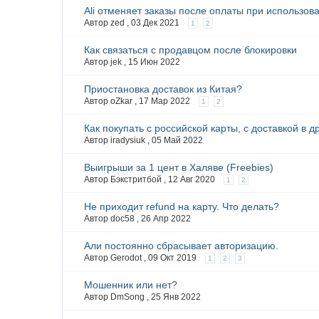
Ali отменяет заказы после оплаты при использова
Автор zed ,
03 Дек 2021
1
2
Как связаться с продавцом после блокировки
Автор jek ,
15 Июн 2022
Приостановка доставок из Китая?
Автор oZkar ,
17 Мар 2022
1
2
Как покупать с российской карты, с доставкой в д
Автор iradysiuk ,
05 Май 2022
Выигрыши за 1 цент в Халяве (Freebies)
Автор Бэкстритбой ,
12 Авг 2020
1
2
Не приходит refund на карту. Что делать?
Автор doc58 ,
26 Апр 2022
Али постоянно сбрасывает авторизацию.
Автор Gerodot ,
09 Окт 2019
1
2
3
Мошенник или нет?
Автор DmSong ,
25 Янв 2022