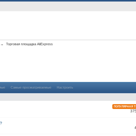
→
Торговая площадка AliExpress
s
мые
Самые просматриваемые
Настроить
ПОПУЛЯРНАЯ 
37
N?