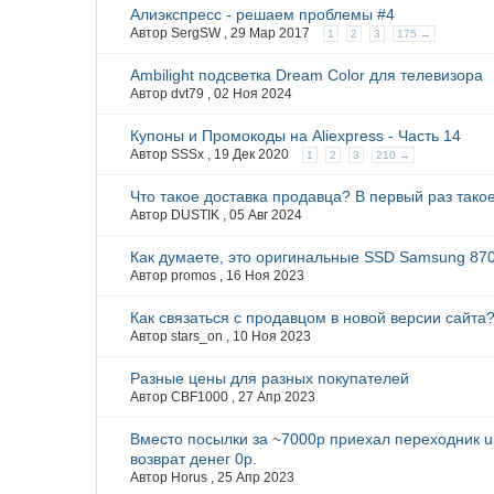
Алиэкспресс - решаем проблемы #4
Автор SergSW ,
29 Мар 2017
1
2
3
175 →
Ambilight подсветка Dream Color для телевизора
Автор dvt79 ,
02 Ноя 2024
Купоны и Промокоды на Aliexpress - Часть 14
Автор SSSx ,
19 Дек 2020
1
2
3
210 →
Что такое доставка продавца? В первый раз такое
Автор DUSTIK ,
05 Авг 2024
Как думаете, это оригинальные SSD Samsung 87
Автор promos ,
16 Ноя 2023
Как связаться с продавцом в новой версии сайта
Автор stars_on ,
10 Ноя 2023
Разные цены для разных покупателей
Автор CBF1000 ,
27 Апр 2023
Вместо посылки за ~7000р приехал переходник u
возврат денег 0р.
Автор Horus ,
25 Апр 2023