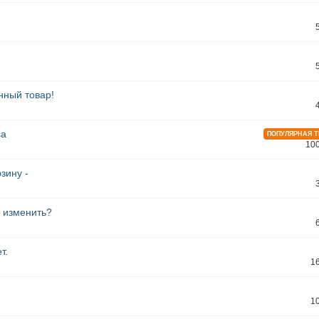
нный товар!
sa
ПОПУЛЯРНАЯ 
10
зину -
ё изменить?
т.
1
1