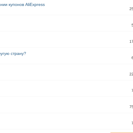
нии купонов AliExpress
2
1
ругую страну?
2
7