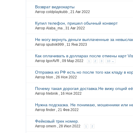
Возврат видеокарты
Автор coldplaykubb ,
21 Авг 2022
Купил телефон, пришел обычный конверт
Автор Alaba_ma ,
31 Авг 2022
Не могу вернуть деньги выплаченные за невысла
Автор sputnik999 ,
11 Янв 2023
Как оплачивать в долларах после отмены карт Vi
Автор IgorAVR ,
09 Мар 2022
1
2
3
10 →
Отправка из РФ есть но после того как кладу в кор
Автор hlon ,
26 Ноя 2022
Почему такая дорогая доставка.Не вижу опций е
Автор hlebnik ,
16 Ноя 2022
Нужна подсказка. Не понимаю, мошенники или не
Автор finder ,
21 Фев 2022
Фейковый трек номер.
Автор omem ,
28 Июл 2022
1
2