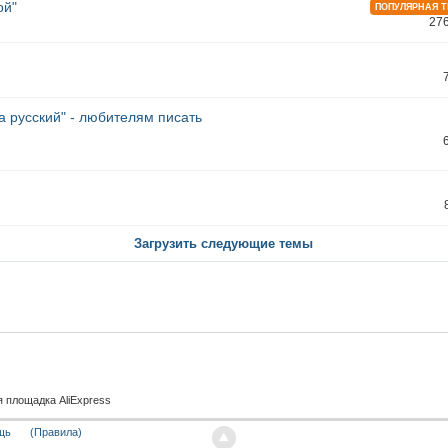
ой"
ПОПУЛЯРНАЯ 
27
а русский" - любителям писать
Загрузить следующие темы
я площадка AliExpress
щь
(Правила)