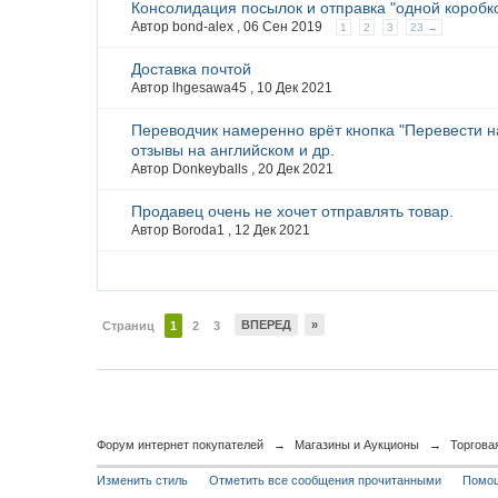
Консолидация посылок и отправка "одной коробк
Автор bond-alex ,
06 Сен 2019
1
2
3
23 →
Доставка почтой
Автор lhgesawa45 ,
10 Дек 2021
Переводчик намеренно врёт кнопка "Перевести н
отзывы на английском и др.
Автор Donkeyballs ,
20 Дек 2021
Продавец очень не хочет отправлять товар.
Автор Boroda1 ,
12 Дек 2021
ВПЕРЕД
»
Страниц
1
2
3
Форум интернет покупателей
→
Магазины и Аукционы
→
Торгова
Изменить стиль
Отметить все сообщения прочитанными
Помо