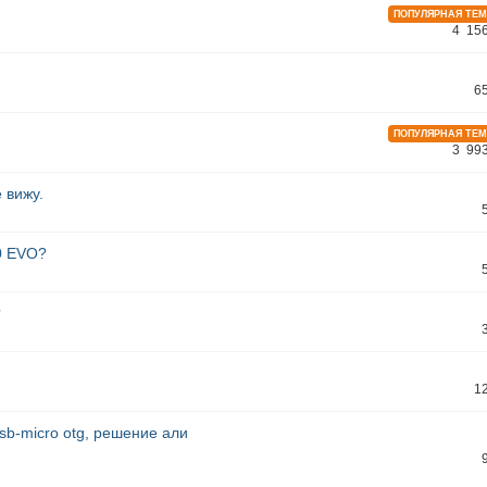
ПОПУЛЯРНАЯ ТЕ
4 15
6
ПОПУЛЯРНАЯ ТЕ
3 99
 вижу.
0 EVO?
?
1
sb-micro otg, решение али