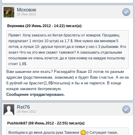
Моховик
22 Июн 2012
Вероника (20 Июнь 2012 - 14:22) писал(а):
Привет. Хочу заказать из Китая браслеты от комаров. Продавец
предлагает 1 лот(из 10 штук) за 1,7 $. Мне нужно как минимум 5
лотов, а лучше 10- друзья просят,да и семья у нас с 3 рыбаками. Кто
знает-Что на это мне скажет таможня? А заказывать отдельными
посылками не очень хочется, да и трек-номер на каждую посылочку
стоит 1,9$.
Вам шашечки или ехать? Раскидайте Ваши 10 лотов по разным
адресам (родственникам, знакомым) и будет Вам счастье. А из-за
6 рублей на браслет(1,9$/посылка) я бы и не парился. В конце
концов закажите безтрековую.
Сообщение отредактировано.
Ret76
29 Июн 2012
Pushistik87 (08 Июнь 2012 - 22:55) писал(а):
Вообщем и до меня дошла рука Таможни
)) Ситуация такая,