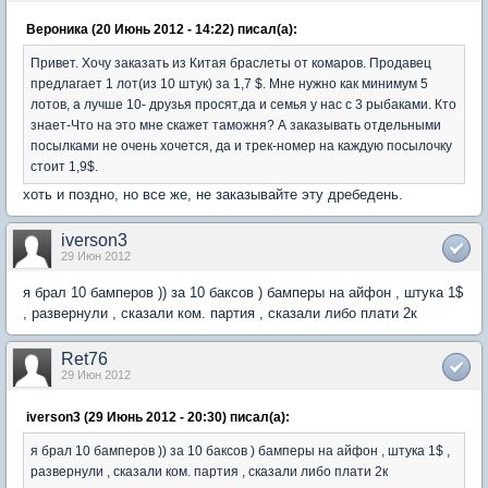
Вероника (20 Июнь 2012 - 14:22) писал(а):
Привет. Хочу заказать из Китая браслеты от комаров. Продавец
предлагает 1 лот(из 10 штук) за 1,7 $. Мне нужно как минимум 5
лотов, а лучше 10- друзья просят,да и семья у нас с 3 рыбаками. Кто
знает-Что на это мне скажет таможня? А заказывать отдельными
посылками не очень хочется, да и трек-номер на каждую посылочку
стоит 1,9$.
хоть и поздно, но все же, не заказывайте эту дребедень.
iverson3
29 Июн 2012
я брал 10 бамперов )) за 10 баксов ) бамперы на айфон , штука 1$
, развернули , сказали ком. партия , сказали либо плати 2к
Ret76
29 Июн 2012
iverson3 (29 Июнь 2012 - 20:30) писал(а):
я брал 10 бамперов )) за 10 баксов ) бамперы на айфон , штука 1$ ,
развернули , сказали ком. партия , сказали либо плати 2к