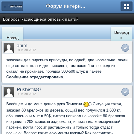
Форум интернет покупателей
← Таможня
Вопросы касающиеся оптовых партий
«
Вперед
Назад
»
anim
01 Июн 2012
заказали для пирсинга приблуды, по одной, две нормально. люди
еще хотели штанги для пирсинга, там пакет 1 кг. посредник
сказал не проканает. порядка 300-500 штук в пакете.
Сообщение отредактировано.
Pushistik87
08 Июн 2012
Вообщем и до меня дошла рука Таможни
)) Ситуация такая,
заказал 80 брелоков из дерева, общий вес получился 1,600 кг.
обошлись они мне в 50$, китаец написал на коробке 80 брелоков
и оценил в 20$ таможня задержала, и признала коммерческой
партией, почта просит растаможить и только тогда отдаст
посылку. Вопрос какие документы нужны? Как рассчитать