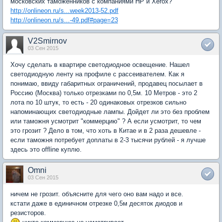
московских таможенников с компаниями HP и Xerox?
http://onlineon.ru/s...week2013-52.pdf
http://onlineon.ru/s...-49.pdf#page=23
V2Smirnov
03 Сен 2015
Хочу сделать в квартире светодиодное освещение. Нашел
светодиодную ленту на профиле с рассеивателем. Как я
понимаю, ввиду габаритных ограничений, продавец посылает в
Россию (Москва) только отрезками по 0,5м. 10 Метров - это 2
лота по 10 штук, то есть - 20 одинаковых отрезков сильно
напоминающих светодиодные лампы. Дойдет ли это без проблем
или таможня усмотрит "коммерцию" ? А если усмотрит, то чем
это грозит ? Дело в том, что хоть в Китае и в 2 раза дешевле -
если таможня потребует доплаты в 2-3 тысячи рублей - я лучше
здесь это offline куплю.
Omni
03 Сен 2015
ничем не грозит. объясните для чего оно вам надо и все.
кстати даже в единичном отрезке 0,5м десяток диодов и
резисторов.