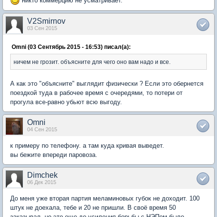
никто коммерцию не усматривает.
V2Smirnov
03 Сен 2015
Omni (03 Сентябрь 2015 - 16:53) писал(а):
ничем не грозит. объясните для чего оно вам надо и все.
А как это "объясните" выглядит физически ? Если это обернется
поездкой туда в рабочее время с очередями, то потери от
прогула все-равно убьют всю выгоду.
Omni
04 Сен 2015
к примеру по телефону. а там куда кривая выведет.
вы бежите впереди паровоза.
Dimchek
06 Дек 2015
До меня уже вторая партия меламиновых губок не доходит. 100
штук не доехала, тебе и 20 не пришли. В своё время 50
заказывал, но это еще до усиления борьбы с НЭПом было.