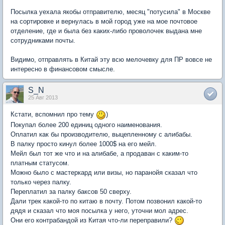
Посылка уехала якобы отправителю, месяц "потусила" в Москве
на сортировке и вернулась в мой город уже на мое почтовое
отделение, где и была без каких-либо проволочек выдана мне
сотрудниками почты.
Видимо, отправлять в Китай эту всю мелочевку для ПР вовсе не
интересно в финансовом смысле.
S_N
25 Авг 2013
Кстати, вспомнил про тему
)
Покупал более 200 единиц одного наименования.
Оплатил как бы производителю, выцепленному с алибабы.
В палку просто кинул более 1000$ на его мейл.
Мейл был тот же что и на алибабе, а продаван с каким-то
платным статусом.
Можно было с мастеркард или визы, но паранойя сказал что
только через палку.
Переплатил за палку баксов 50 сверху.
Дали трек какой-то по китаю в почту. Потом позвонил какой-то
дядя и сказал что моя посылка у него, уточни мол адрес.
Они его контрабандой из Китая что-ли переправили?