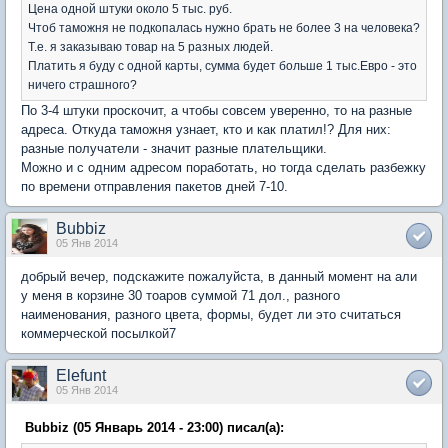
Цена одной штуки около 5 тыс. руб.
Чтоб таможня не подкопалась нужно брать не более 3 на человека?
Т.е. я заказываю товар на 5 разных людей.
Платить я буду с одной карты, сумма будет больше 1 тыс.Евро - это
ничего страшного?
По 3-4 штуки проскочит, а чтобы совсем уверенно, то на разные
адреса. Откуда таможня узнает, кто и как платил!? Для них:
разные получатели - значит разные плательщики.
Можно и с одним адресом поработать, но тогда сделать разбежку
по времени отправления пакетов дней 7-10.
Bubbiz
05 Янв 2014
добрый вечер, подскажите пожалуйста, в данный момент на али
у меня в корзине 30 тоаров суммой 71 дол., разного
наименования, разного цвета, формы, будет ли это считаться
коммерческой посылкой7
Elefunt
05 Янв 2014
Bubbiz (05 Январь 2014 - 23:00) писал(а):