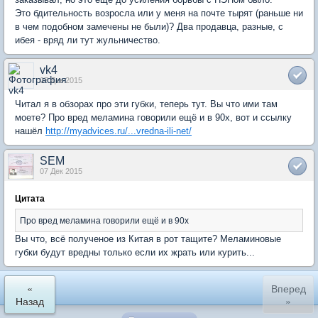
Это бдительность возросла или у меня на почте тырят (раньше ни
в чем подобном замечены не были)? Два продавца, разные, с
ибея - вряд ли тут жульничество.
vk4
07 Дек 2015
Читал я в обзорах про эти губки, теперь тут. Вы что ими там
моете? Про вред меламина говорили ещё и в 90х, вот и ссылку
нашёл
http://myadvices.ru/...vredna-ili-net/
SEM
07 Дек 2015
Цитата
Про вред меламина говорили ещё и в 90х
Вы что, всё полученое из Китая в рот тащите? Меламиновые
губки будут вредны только если их жрать или курить...
«
Вперед
Назад
»