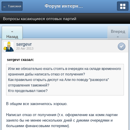
Форум интернет покупателей
← Таможня
Вопросы касающиеся оптовых партий
«
Вперед
Назад
»
sergevr
20 Авг 2013
sergevr сказал:
Или же обязательно ехать стоять в очередях на складе временного
хранения дабы написать отказ от получения?
Как правильно открыть диспут на Али по поводу "разворота"
отправления таможней?
Кто проделывал такое?
В общем все закончилось хорошо.
Написал отказ от получения (т.к. оформление как комм.партии
заняло бы не менее нескольких дней с дикими очередями и
большими финансовыми потерями).