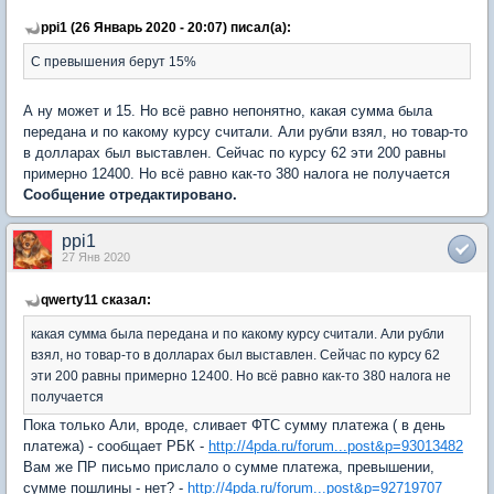
ppi1 (26 Январь 2020 - 20:07) писал(а):
C превышения берут 15%
А ну может и 15. Но всё равно непонятно, какая сумма была
передана и по какому курсу считали. Али рубли взял, но товар-то
в долларах был выставлен. Сейчас по курсу 62 эти 200 равны
примерно 12400. Но всё равно как-то 380 налога не получается
Сообщение отредактировано.
ppi1
27 Янв 2020
qwerty11 сказал:
какая сумма была передана и по какому курсу считали. Али рубли
взял, но товар-то в долларах был выставлен. Сейчас по курсу 62
эти 200 равны примерно 12400. Но всё равно как-то 380 налога не
получается
Пока только Али, вроде, сливает ФТС сумму платежа ( в день
платежа) - сообщает РБК -
http://4pda.ru/forum...post&p=93013482
Вам же ПР письмо прислало о сумме платежа, превышении,
сумме пошлины - нет? -
http://4pda.ru/forum...post&p=92719707