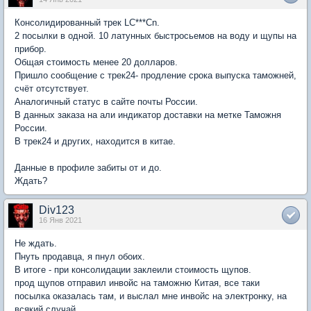
Консолидированный трек LC***Cn.
2 посылки в одной. 10 латунных быстросьемов на воду и щупы на
прибор.
Общая стоимость менее 20 долларов.
Пришло сообщение с трек24- продление срока выпуска таможней,
счёт отсутствует.
Аналогичный статус в сайте почты России.
В данных заказа на али индикатор доставки на метке Таможня
России.
В трек24 и других, находится в китае.
Данные в профиле забиты от и до.
Ждать?
Div123
16 Янв 2021
Не ждать.
Пнуть продавца, я пнул обоих.
В итоге - при консолидации заклеили стоимость щупов.
прод щупов отправил инвойс на таможню Китая, все таки
посылка оказалась там, и выслал мне инвойс на электронку, на
всякий случай.