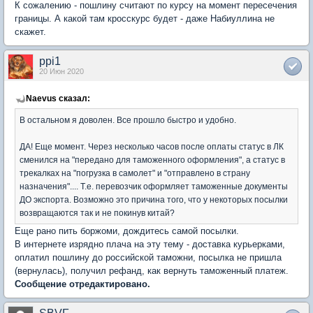
К сожалению - пошлину считают по курсу на момент пересечения
границы. А какой там кросскурс будет - даже Набиуллина не
скажет.
ppi1
20 Июн 2020
Naevus сказал:
В остальном я доволен. Все прошло быстро и удобно.
ДА! Еще момент. Через несколько часов после оплаты статус в ЛК
сменился на "передано для таможенного оформления", а статус в
трекалках на "погрузка в самолет" и "отправлено в страну
назначения".... Т.е. перевозчик оформляет таможенные документы
ДО экспорта. Возможно это причина того, что у некоторых посылки
возвращаются так и не покинув китай?
Еще рано пить боржоми, дождитесь самой посылки.
В интернете изрядно плача на эту тему - доставка курьерками,
оплатил пошлину до российской таможни, посылка не пришла
(вернулась), получил рефанд, как вернуть таможенный платеж.
Сообщение отредактировано.