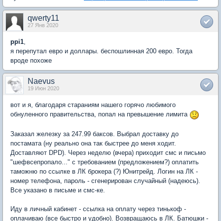
qwerty11
27 Янв 2020
ppi1
,
я перепутал евро и доллары. беспошлинная 200 евро. Тогда
вроде похоже
Naevus
19 Июн 2020
вот и я, благодаря стараниям нашего горячо любимого
обнуленного правительства, попал на превышение лимита
Заказал железку за 247.99 баксов. Выбрал доставку до
постамата (ну реально она так быстрее до меня ходит.
Доставляют DPD). Через неделю (вчера) приходит смс и письмо
"шефвсепропало..." с требованием (предложением?) оплатить
таможню по ссылке в ЛК брокера (?) Юнитрейд. Логин на ЛК -
номер телефона, пароль - сгенерирован случайный (надеюсь).
Все указано в письме и смс-ке.
Иду в личный кабинет - ссылка на оплату через тинькоф -
оплачиваю (все быстро и удобно). Возвращаюсь в ЛК. Батюшки -