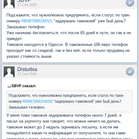
SBVF
17 Сен 2020
Подскажите, что нужно/можно предпринять, если статус по трек-
номеру
RB987898249SG
"задержано таможней" уже 5ый день?
Заказывал телефон.
Уже начинаю беспокоиться, что после 65 дней в пути, он так и не
приедет.
Таможня находится в Одессе. В таможенные 100 евро телефон
проходит как со скидкой, так и без неё, если только продавец не
указал стоимость выше.
Disturbia
17 Сен 2020
SBVF сказал:
Подскажите, что нужно/можно предпринять, если статус по трек-
номеру
RB987898249SG
"задержано таможней" уже 5ый день?
Заказывал телефон.
У меня тоже таможня зедерживала телефон около 7 дней, я
писал на укрпочту они говорят, что можно ничего не делать,
таможня может до 2 недель оценивать посылку, а если им
понадобится какая-то информация от получателя, то они сами
свяжутся с вами, плохо то, что они неизвестно откуда берут цены