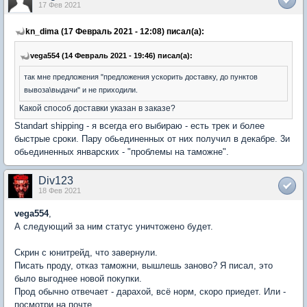
17 Фев 2021
kn_dima (17 Февраль 2021 - 12:08) писал(а):
vega554 (14 Февраль 2021 - 19:46) писал(а):
так мне предложения "предложения ускорить доставку, до пунктов
вывоза\выдачи" и не приходили.
Какой способ доставки указан в заказе?
Standart shipping - я всегда его выбираю - есть трек и более
быстрые сроки. Пару обьединенных от них получил в декабре. 3и
обьединенных январских - "проблемы на таможне".
Div123
18 Фев 2021
vega554
,
А следующий за ним статус уничтожено будет.
Скрин с юнитрейд, что завернули.
Писать проду, отказ таможни, вышлешь заново? Я писал, это
было выгоднее новой покупки.
Прод обычно отвечает - дарахой, всё норм, скоро приедет. Или -
посмотри на почте.