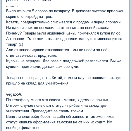
..........
Было открыто 5 споров по возврату. В доказательствах приложен
скрин с юнитрейд на трек.
Кстати, предварительно списывался с продам и перед спорами.
Ни один из них не согласился отправить по новой заказы.
Почему? Товары были акционной цены, применялся купон плюс.
А главное - "мне али выплатит дополнительную компенсацию за
товар" (с)
Али от консолидации отнекивается - мы не несём за неё
ответственность, прод тоже.
Купоны не вернули. Два раза с поддержкой развлекался. Вы же
купили, применили, деньги вам вернули.
......
Товары не возвращают в Китай, в моем случае появился статус -
пришло на склад для уничтожения.
vega554
,
По телефону много что сказать можно, к делу не пришить.
В моем случае появился статус - прибыли на склад для
уничтожения. Проследите за своим треком....
Вряд-ли юнитрейд берёт на себя обязанности таможенников,
статус ошибка оформления таможни не от них исходит. Им
вообще фиолетово.