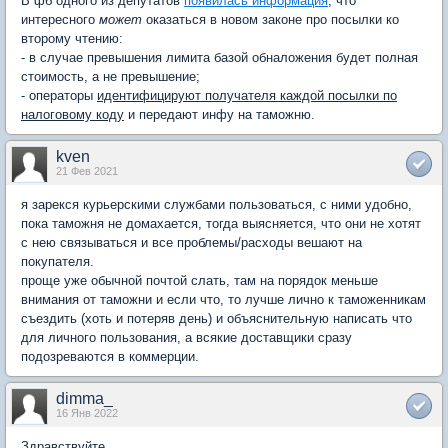
В фб одного из депутатов
появилась информация
, что
интересного
может
оказаться в новом законе про посылки ко
второму чтению:
- в случае превышения лимита базой обналожения будет полная
стоимость, а не превышение;
- операторы
идентифицируют получателя каждой посылки по
налоговому коду
и передают инфу на таможню.
kven
21 Фев 2021
я зарекся курьерскими службами пользоваться, с ними удобно,
пока таможня не домахается, тогда выясняется, что они не хотят
с нею связываться и все проблемы/расходы вешают на
покупателя.
проще уже обычной почтой слать, там на порядок меньше
внимания от таможни и если что, то лучше лично к таможенникам
съездить (хоть и потеряв день) и объяснительную написать что
для личного пользования, а всякие доставщики сразу
подозреваются в коммерции.
dimma_
16 Янв 2022
Здравствуйте.