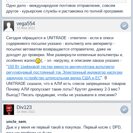
Одно дело - международное почтовое отправление, совсем
другое - курьерские службы и растаможка по полной программе.
vega554
13 Фев 2021
Сегодня обращался в UNITRADE - ответили - если в описи
содержимого посылки указано - вольтметр или амперметр -
посылки автоматом возвращаются отправителю, даже не
доходят до проверки. Мне развернули копеечные вольтметры и,
особенно жалко
(, - эл. нагрузку, в описании заказа указано -
"
150 Вт Цифровой тестер емкости аккумулятора вольтметр
регулируемый постоянный ток Электронный индикатор нагрузки
зарядное устройство штепсельная вилка США и ЕС
". В
UNITRADE сказали, что в АЛИ есть список запрещенных товаров.
Почему АЛИ пропускает такие лоты? Крутят денежку 2-3 мес?
Выход? Писать продавцам, чтобы не указывали в описании?
Div123
14 Фев 2021
uncle_sem
,
Дык и у меня не первый такой в покупках. Первый косяк с DPD,
раньше проблем не было.