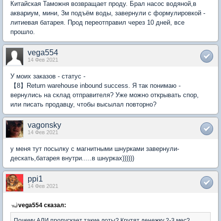
Китайская Таможня возвращает проду. Брал насос водяной,в
аквариум, мини, 3м подъём воды, завернули с формулировкой -
литиевая батарея. Прод переотправил через 10 дней, все
прошло.
vega554
14 Фев 2021
У моих заказов - статус -
【8】Return warehouse inbound success. Я так понимаю -
вернулись на склад отправителя? Уже можно открывать спор,
или писать продавцу, чтобы высылал повторно?
vagonsky
14 Фев 2021
у меня тут посылку с магнитными шнурками завернули-
дескать,батарея внутри.....в шнурках))))))
ppi1
14 Фев 2021
vega554 сказал:
Почему АЛИ пропускает такие лоты? Крутят денежку 2-3 мес?