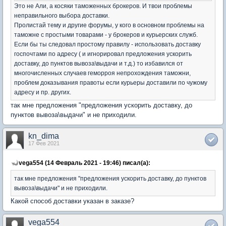
Это не Али, а косяки таможенных брокеров. И твои проблемы
неправильного выбора доставки.
Пролистай тему и другие форумы, у кого в основном проблемы на
таможне с простыми товарами - у брокеров и курьерских служб.
Если бы ты следовал простому правилу - использовать доставку
госпочтами по адресу ( и игнорировал предложения ускорить
доставку, до пунктов вывоза\выдачи и т.д.) то избавился от
многочисленных случаев геморроя непрохождения таможни,
проблем доказывания правоты если курьеры доставили по чужому
адресу и пр. других.
так мне предложения "предложения ускорить доставку, до
пунктов вывоза\выдачи" и не приходили.
kn_dima
17 Фев 2021
vega554 (14 Февраль 2021 - 19:46) писал(а):
так мне предложения "предложения ускорить доставку, до пунктов
вывоза\выдачи" и не приходили.
Какой способ доставки указан в заказе?
vega554