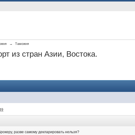
ожня
→
Таможня
рт из стран Азии, Востока.
49
 брокеру, разве самому декларировать нельзя?