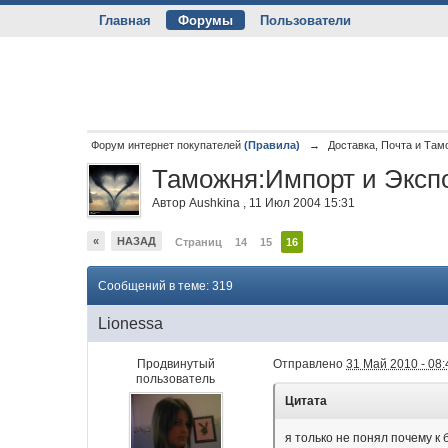
Главная
Форумы
Пользователи
Форум интернет покупателей
(Правила)
→
Доставка, Почта и Там
Таможня:Импорт и Экспо
Автор
Aushkina
,
11 Июл 2004 15:31
«
НАЗАД
Страниц
14
15
16
Сообщений в теме: 319
Lionessa
Продвинутый
Отправлено
31 Май 2010 - 08:
пользователь
Цитата
я только не понял почему к