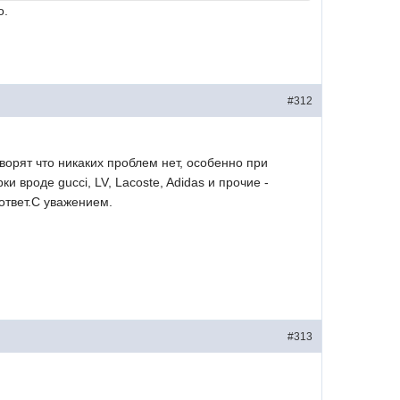
о.
#312
орят что никаких проблем нет, особенно при
и вроде gucci, LV, Lacoste, Adidas и прочие -
ответ.С уважением.
#313