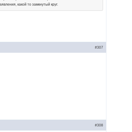
явления, какой то замкнутый круг.
#307
#308