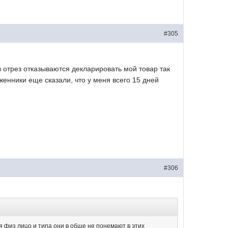
#305
в отрез отказываются декларировать мой товар так
женники еще сказали, что у меня всего 15 дней
#306
я физ лицо и типа они в обще не понемают в этих