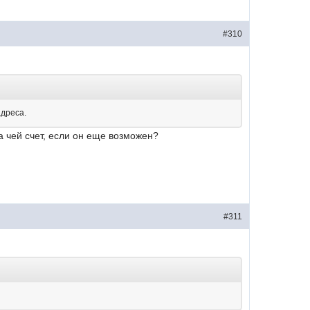
#310
адреса.
за чей счет, если он еще возможен?
#311