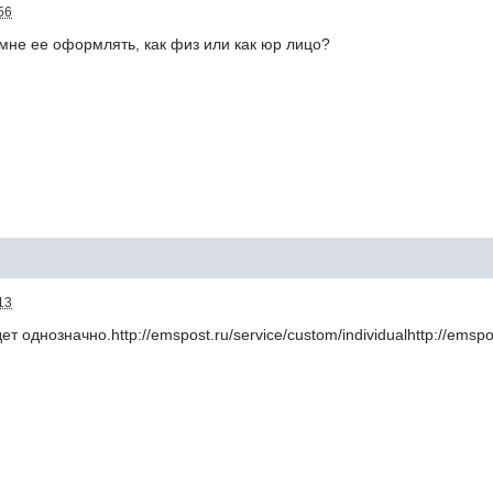
56
 мне ее оформлять, как физ или как юр лицо?
13
 однозначно.http://emspost.ru/service/custom/individualhttp://emspo