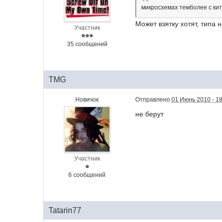
микросхемах темболее с кита
Может взятку хотят, типа 
Участник
35 сообщений
TMG
Новичок
Отправлено
01 Июнь 2010 - 1
не берут
Участник
6 сообщений
Tatarin77