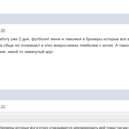
6:55
аботу уже 2 дня, футболят меня и таможня и брокеры которые все 
и в обще не понемают в этих микросхемах темболее с китая. А тамо
ия, какой то замкнутый круг.
7:21
брокеры которые все в отрез отказываются декларировать мой товар так как 