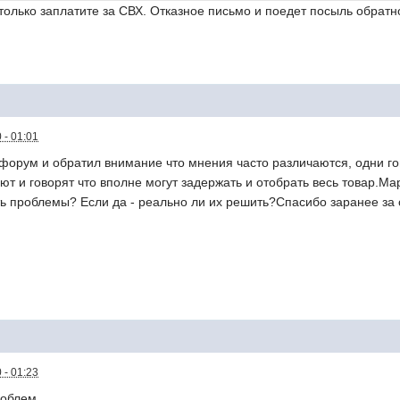
 только заплатите за СВХ. Отказное письмо и поедет посыль обратн
 - 01:01
форум и обратил внимание что мнения часто различаются, одни гов
ют и говорят что вполне могут задержать и отобрать весь товар.Марк
ть проблемы? Если да - реально ли их решить?Спасибо заранее за 
 - 01:23
роблем.