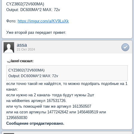
CYZ3802(72V600MA)
Output: DC600MA*2 MAX: 72v
Фото:
https://imgur.com/a/KV9LuXk
Уже второй раз передает привет.
assa
21 Окт 2024
laxel сказал:
CYZ3802(72V600MA)
Output: DC600MA*2 MAX: 72v
если точно такой не найдётся, то можно подобрать подобные на 1
канал:
если нужно на 2 канала- тогда будут нужны 2шт
на wildberries артикул 167531726.
или чуть помощней там же артикул 161350507
или на ozon артикулы 1477242642 или 1456469519 или
1295650030
Сообщение отредактировано.