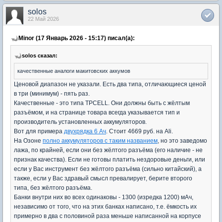
solos
22 Май 2026
Minor (17 Январь 2026 - 15:17) писал(а):
solos сказал:
качественные аналоги макитовских аккумов
Ценовой диапазон не указали. Есть два типа, отличающиеся ценой
в три (минимум) - пять раз.
Качественные - это типа TPCELL. Они должны быть с жёлтым
разъёмом, и на странице товара всегда указывается тип и
производитель установленных аккумуляторов.
Вот для примера
двухрядка 6 Ач
. Стоит 4669 руб. на Ali.
На Озоне
полно аккумуляторов с таким названием
, но это заведомо
лажа, по крайней, если они без жёлтого разъёма (его наличие - не
признак качества). Если не готовы платить нездоровые деньги, или
если у Вас инструмент без жёлтого разъёма (сильно китайский), а
также, если у Вас здравый смысл превалирует, берите второго
типа, без жёлтого разъёма.
Банки внутри них во всех одинаковы - 1300 (изредка 1200) мАч,
независимо от того, что на этих банках написано, т.е. ёмкость их
примерно в два с половиной раза меньше написанной на корпусе