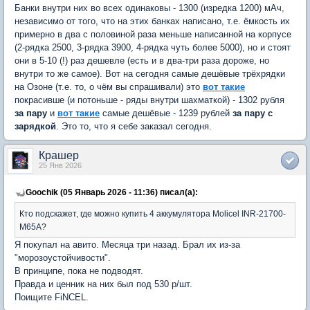
Банки внутри них во всех одинаковы - 1300 (изредка 1200) мАч,
независимо от того, что на этих банках написано, т.е. ёмкость их
примерно в два с половиной раза меньше написанной на корпусе
(2-рядка 2500, 3-рядка 3900, 4-рядка чуть более 5000), но и стоят
они в 5-10 (!) раз дешевле (есть и в два-три раза дороже, но
внутри то же самое). Вот на сегодня самые дешёвые трёхрядки
на Озоне (т.е. то, о чём вы спрашивали) это
вот такие
покрасивше (и потоньше - ряды внутри шахматкой) - 1302 рубля
за пару
и
вот такие
самые дешёвые - 1239 рублей
за пару с
зарядкой
. Это то, что я себе заказал сегодня.
Крашер
25 Янв 2026
Goochik (05 Январь 2026 - 11:36) писал(а):
Кто подскажет, где можно купить 4 аккумулятора Molicel INR-21700-
M65A?
Я покупал на авито. Месяца три назад. Брал их из-за
"морозоустойчивости".
В принципе, пока не подводят.
Правда и ценник на них был под 530 р/шт.
Поищите FiNCEL.