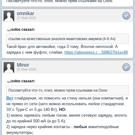
Посоветуйте что-то, плиз, можно прям ссылками на Озон.
omnikar
27 Май 2026
solos сказал:
ссылки на качественные аналоги макитовских аккумов (4-6 Ач)
Такой брал для автомойки, года 3 тому. Вполне неплохой. А
зарядка с ним фуфло, слабая.
https://aliexpress.r....599627fe1sx8jl
Minor
01 Июн 2026
solos сказал:
Посоветуйте что-то, плиз, можно прям ссылками на Озон
Вот
слайдерная, но повесить на стену нельзя (она компактная), и
не прямо от сети (зато можно использовать любое стандартное
ЗУ с Type-C от 5 до 140 Вт),
НО
:
1) можно заряжать любым током, меняя сетевую зарядку, вплоть
до по крайней 500 мА (и до 5 А);
2) зарядка через крайние контакты -
любые
макитоподобные
аккумуляторы;