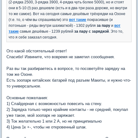
(2-рядка 2500, 3-рядка 3900, 4-рядка чуть более 5000), но и стоят
они в 5-10 (!) раз дешевле (есть и в два-три раза дороже, но внутри
то же самое). Вот на сегодня самые дешёвые трёхрядки на Озоне
(т.е. то, о чём вы спрашивали) это
вот такие
покрасивше (и
потоньше - ряды внутри шахматкой) - 1302 рубля
за пару
и
вот
такие
самые дешёвые - 1239 рублей
за пару с зарядкой
. Это то,
что я себе заказал сегодня.
Ого какой обстоятельный ответ!
Спасибо! Извините, что вовремя не заметил соообщения.
Раз вы так разбираетесь в вопросе, то посоветуйте зарядку на
том же Озоне.
Есть зоопарк китайских батарей под разъем Макиты, и нужно что-
то универсальное.
Основные пожелания:
1) Слайдерная с возможностью повесить на стену.
2) Зарядка только через крайние контакты - не средний, покупал
уже такое, мой зоопарк не заряжает.
3) Ток желательно 1 или 2 А, но не принципиально
4) Цена 1к +-, чтобы не откровенный шлак.