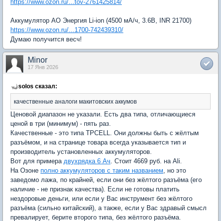
https://www.ozon.ru/...tov-2761425814/
Аккумулятор АО Энергия Li-ion (4500 мА/ч, 3.6В, INR 21700)
https://www.ozon.ru/...1700-742439310/
Думаю получится весч!
Minor
17 Янв 2026
solos сказал:
качественные аналоги макитовских аккумов
Ценовой диапазон не указали. Есть два типа, отличающиеся
ценой в три (минимум) - пять раз.
Качественные - это типа TPCELL. Они должны быть с жёлтым
разъёмом, и на странице товара всегда указывается тип и
производитель установленных аккумуляторов.
Вот для примера
двухрядка 6 Ач
. Стоит 4669 руб. на Ali.
На Озоне
полно аккумуляторов с таким названием
, но это
заведомо лажа, по крайней, если они без жёлтого разъёма (его
наличие - не признак качества). Если не готовы платить
нездоровые деньги, или если у Вас инструмент без жёлтого
разъёма (сильно китайский), а также, если у Вас здравый смысл
превалирует, берите второго типа, без жёлтого разъёма.