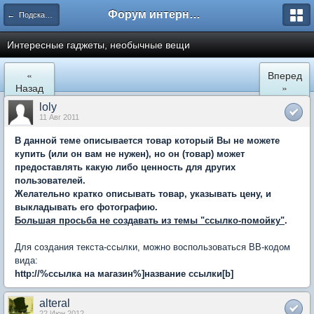
Форум интернет покупателей
← Подскажите где купить
Интересные гаджеты, необычные вещи
«
Вперед
Назад
»
loly
11 Авг 2011
В данной теме описывается товар который Вы не можете
купить (или он вам не нужен), но он (товар) может
предоставлять какую либо ценность для других
пользователей.
Желательно кратко описывать товар, указывать цену, и
выкладывать его фотографию.
Большая просьба не создавать из темы "ссылко-помойку"
.
Для создания текста-ссылки, можно воспользоваться BB-кодом
вида:
http://%ссылка на магазин%
]
название ссылки[b]
alteral
22 Июн 2012