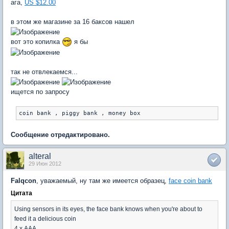
ага,
US $12.00
в этом же магазине за 16 баксов нашел
вот это копилка
я бы
так не отвлекаемся...
ищется по запросу
Сообщение отредактировано.
alteral
29 Июн 2012
Falqcon
, уважаемый, ну там же имеется образец,
face coin bank
Цитата
Using sensors in its eyes, the face bank knows when you're about to
feed it a delicious coin
4 х AAA