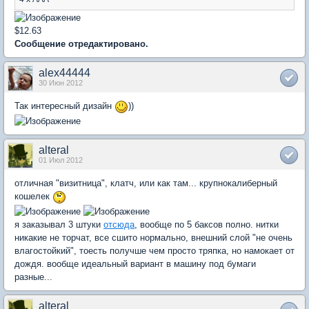
$12.63
Сообщение отредактировано.
alex44444
30 Июн 2012
Так интересный дизайн
))
alteral
01 Июл 2012
отличная "визитница", клатч, или как там... крупнокалиберный
кошелек
я заказывал 3 штуки
отсюда
, вообще по 5 баксов полно. нитки
никакие не торчат, все сшито нормально, внешний слой "не очень
влагостойкий", тоесть получше чем просто тряпка, но намокает от
дождя. вообще идеальный вариант в машину под бумаги
разные...
alteral