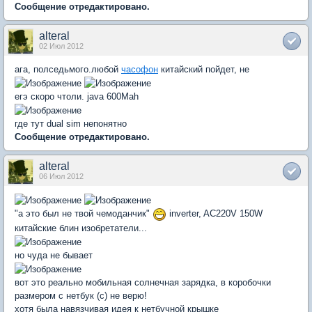
Сообщение отредактировано.
alteral
02 Июл 2012
ага, полседьмого.любой
часофон
китайский пойдет, не
егэ скоро чтоли. java 600Mah
где тут dual sim непонятно
Сообщение отредактировано.
alteral
06 Июл 2012
"а это был не твой чемоданчик"
inverter, AC220V 150W
китайские блин изобретатели...
но чуда не бывает
вот это реально мобильная солнечная зарядка, в коробочки
размером с нетбук (с) не верю!
хотя была навязчивая идея к нетбучной крышке