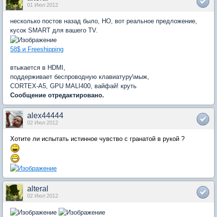
01 Июл 2012
несколько постов назад было, НО, вот реальное предложение,
кусок SMART для вашего TV.
58$ и Freeshipping
втыкается в HDMI,
поддерживает беспроводную клавиатуру\мыж,
CORTEX-A5, GPU MALI400, вайфай! круть
Сообщение отредактировано.
alex44444
02 Июл 2012
Хотите ли испытать истинное чувство с гранатой в рукой ?
alteral
02 Июл 2012