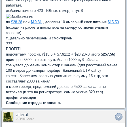
работает.
добавим немного 420-ТВЛных камер, штук 8
по
$28.28
или
$19.31
, добавим 10 амперный блок питания
$15.50
(исходя из расчета полампера на камеру со значительным
запасом)
тщательно перемешаем и смонтируем.
???
PROFIT!
подсчитаем профит, ($15.5 + $7.91х2 + $28.28х8 итого
$257,56
)
примерно 8500...то есть чуть более 1000 рублей\канал.
требуется добавить компьютер и кабель (для расстояний менее
100 метров до камеры подойдет банальный UTP cat.5)
то есть более чем реально уложиться в сумму 16 тыр, что
составляет 2000 за канал!
в моем городе, предложений дешевле 4500 за канал я не
встречал (и это на регистраторе+самые убогие 320 твл)
профит очевиден
Сообщение отредактировано.
alteral
29 Июн 2012