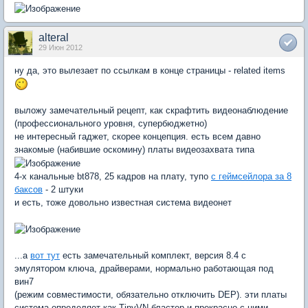
alteral
29 Июн 2012
ну да, это вылезает по ссылкам в конце страницы - related items
выложу замечательный рецепт, как скрафтить видеонаблюдение
(профессионального уровня, супербюджетно)
не интересный гаджет, скорее концепция. есть всем давно
знакомые (набившие оскомину) платы видеозахвата типа
4-х канальные bt878, 25 кадров на плату, тупо
с геймсейлора за 8
баксов
- 2 штуки
и есть, тоже довольно известная система видеонет
...а
вот тут
есть замечательный комплект, версия 8.4 с
эмулятором ключа, драйверами, нормально работающая под
вин7
(режим совместимости, обязательно отключить DEP). эти платы
система определяет как TinyVN бластер и прекрасно с ними