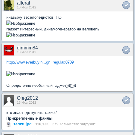
alteral
10 Июл 2012
ннавыжу веселопедистов, НО
гаджет интересный, динамогенератор на велоцепь
dimmm84
10 Июл 2012
http://www.everbuyin...gn=regular.0709
Определенно необычный гаджет))))))))
Oleg2012
13 Июл 2012
кто знает где купить такие?
Прикрепленные файлы
тапки.jpg
116,12К
279 Количество загрузок: