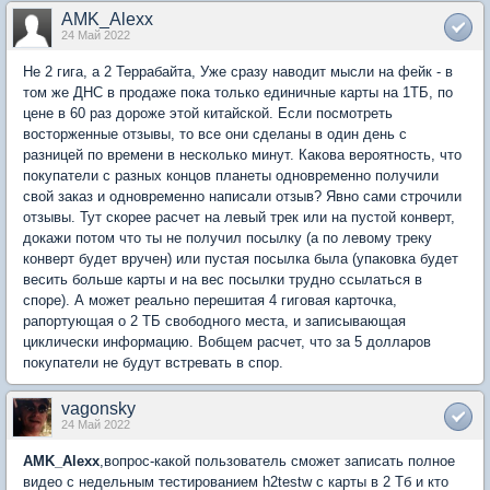
AMK_Alexx
24 Май 2022
Не 2 гига, а 2 Террабайта, Уже сразу наводит мысли на фейк - в
том же ДНС в продаже пока только единичные карты на 1ТБ, по
цене в 60 раз дороже этой китайской. Если посмотреть
восторженные отзывы, то все они сделаны в один день с
разницей по времени в несколько минут. Какова вероятность, что
покупатели с разных концов планеты одновременно получили
свой заказ и одновременно написали отзыв? Явно сами строчили
отзывы. Тут скорее расчет на левый трек или на пустой конверт,
докажи потом что ты не получил посылку (а по левому треку
конверт будет вручен) или пустая посылка была (упаковка будет
весить больше карты и на вес посылки трудно ссылаться в
споре). А может реально перешитая 4 гиговая карточка,
рапортующая о 2 ТБ свободного места, и записывающая
циклически информацию. Вобщем расчет, что за 5 долларов
покупатели не будут встревать в спор.
vagonsky
24 Май 2022
AMK_Alexx
,вопрос-какой пользователь сможет записать полное
видео с недельным тестированием h2testw с карты в 2 Тб и кто