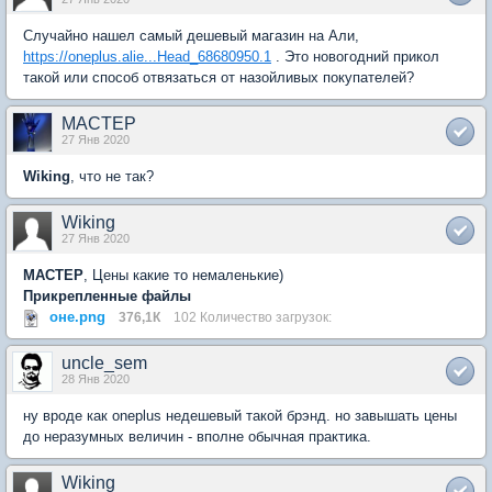
Случайно нашел самый дешевый магазин на Али,
https://oneplus.alie...Head_68680950.1
. Это новогодний прикол
такой или способ отвязаться от назойливых покупателей?
MACTEP
27 Янв 2020
Wiking
, что не так?
Wiking
27 Янв 2020
MACTEP
, Цены какие то немаленькие)
Прикрепленные файлы
оне.png
376,1К
102 Количество загрузок:
uncle_sem
28 Янв 2020
ну вроде как oneplus недешевый такой брэнд. но завышать цены
до неразумных величин - вполне обычная практика.
Wiking