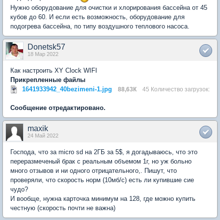
Нужно оборудование для очистки и хлорирования бассейна от 45
кубов до 60. И если есть возможность, оборудование для
подогрева бассейна, по типу воздушного теплового насоса.
Donetsk57
18 Мар 2022
Как настроить XY Clock WIFI
Прикрепленные файлы
1641933942_40bezimeni-1.jpg
88,63К
45 Количество загрузок:
Сообщение отредактировано.
maxik
24 Май 2022
Господа, что за micro sd на 2ГБ за 5$, я догадываюсь, что это
переразмеченый брак с реальным объемом 1г, но уж больно
много отзывов и ни одного отрицательного,. Пишут, что
проверяли, что скорость норм (10мб/с) есть ли купившие сие
чудо?
И вообще, нужна карточка минимум на 128, где можно купить
честную (скорость почти не важна)