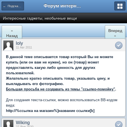
Форум интернет покупателей
← Подскажите где купить
Интересные гаджеты, необычные вещи
«
Вперед
Назад
»
loly
11 Авг 2011
В данной теме описывается товар который Вы не можете
купить (или он вам не нужен), но он (товар) может
предоставлять какую либо ценность для других
пользователей.
Желательно кратко описывать товар, указывать цену, и
выкладывать его фотографию.
Большая просьба не создавать из темы "ссылко-помойку"
.
Для создания текста-ссылки, можно воспользоваться BB-кодом
вида:
http://%ссылка на магазин%
]
название ссылки[b]
Wiking
27 Янв 2020