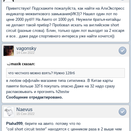
Приветствую! Подскажите пожалуйста, как найти на АлиЭкспресс
индикатор межвиткового замыкания(ИКЗ)? Нашел один лот по
цене 2000 руб!!! На Авито от 1000 руб. Неужели братья-китайцы
не делают такой прибор? Пробовал искать на английском short
circuit (разные слова). Блин, только один лот выходит за 2 косаря
и все.. даже ради спортивного интереса уже найти хочется))
vagonsky
14 Сен 2022
maxik сказал:
что честного можно взять? Нужно 128гб
в любом оффлайн магазине типа ситилинка .В Китае карты
памяти больше 32Гб покупать опасно.Даже на 32 надо сразу
распаковывать и прогонять h2testw
Сообщение отредактировано.
Naevus
15 Сен 2022
Ptaha999
, берите на авито. потому что по
"coil short circuit tester" находятся с ценником раза в 2 выше чем