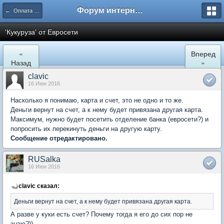
Форум интернет покупателей
← Оплата покупок в сети Интернет
'Кукуруза' от Евросети
«
Вперед
Назад
»
clavic
16 Июн 2016
Насколько я понимаю, карта и счет, это не одно и то же.
Деньги вернут на счет, а к нему будет привязана другая карта.
Максимум, нужно будет посетить отделение банка (евросети?) и
попросить их перекинуть деньги на другую карту.
Сообщение отредактировано.
RUSalka
16 Июн 2016
clavic сказал:
Деньги вернут на счет, а к нему будет привязана другая карта.
А разве у куки есть счет? Почему тогда я его до сих пор не
знаю?))