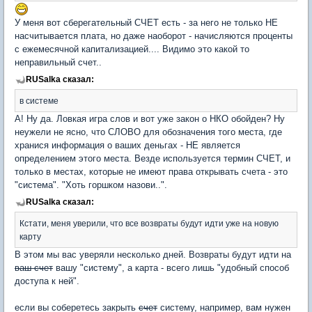
У меня вот сберегательный СЧЕТ есть - за него не только НЕ
насчитывается плата, но даже наоборот - начисляются проценты
с ежемесячной капитализацией.... Видимо это какой то
неправильный счет..
RUSalka сказал:
в системе
А! Ну да. Ловкая игра слов и вот уже закон о НКО обойден? Ну
неужели не ясно, что СЛОВО для обозначения того места, где
хранися информация о ваших деньгах - НЕ является
определением этого места. Везде используется термин СЧЕТ, и
только в местах, которые не имеют права открывать счета - это
"система". "Хоть горшком назови..".
RUSalka сказал:
Кстати, меня уверили, что все возвраты будут идти уже на новую
карту
В этом мы вас уверяли несколько дней. Возвраты будут идти на
ваш счет
вашу "систему", а карта - всего лишь "удобный способ
доступа к ней".
если вы соберетесь закрыть
счет
систему, например, вам нужен