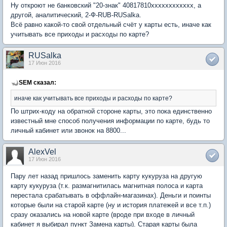
Ну откроют не банковский "20-знак" 40817810хххххххххххх, а
другой, аналитический, 2-Ф-RUB-RUSalka.
Всё равно какой-то свой отдельный счёт у карты есть, иначе как
учитывать все приходы и расходы по карте?
RUSalka
17 Июн 2016
SEM сказал:
иначе как учитывать все приходы и расходы по карте?
По штрих-коду на обратной стороне карты, это пока единственно
известный мне способ получения информации по карте, будь то
личный кабинет или звонок на 8800...
AlexVel
17 Июн 2016
Пару лет назад пришлось заменить карту кукуруза на другую
карту кукуруза (т.к. размагнитилась магнитная полоса и карта
перестала срабатывать в оффлайн-магазинах). Деньги и поинты
которые были на старой карте (ну и история платежей и все т.п.)
сразу оказались на новой карте (вроде при входе в личный
кабинет я выбирал пункт Замена карты). Старая карты была