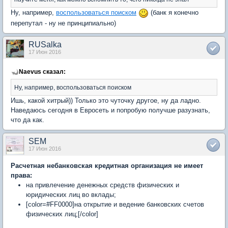
Ну, например,
воспользоваться поиском
(банк я конечно
перепутал - ну не принципиально)
RUSalka
17 Июн 2016
Naevus сказал:
Ну, например, воспользоваться поиском
Ишь, какой хитрый)) Только это чуточку другое, ну да ладно.
Наведаюсь сегодня в Евросеть и попробую получше разузнать,
что да как.
SEM
17 Июн 2016
Расчетная небанковская кредитная организация не имеет
права:
на привлечение денежных средств физических и
юридических лиц во вклады;
[color=#FF0000]на открытие и ведение банковских счетов
физических лиц;[/color]