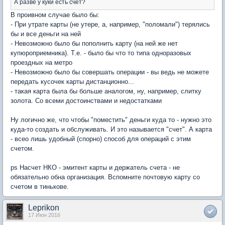
А разве у куки есть счет?
В проивном случае было бы:
- При утрате карты (не утере, а, например, "поломали") терялись
бы и все деньги на ней
- Невозможно было бы пополнить карту (на ней же нет
купюроприемника). Т.е. - было бы что то типа одноразовых
проездных на метро
- Невозможно было бы совершать операции - вы ведь не можете
передать кусочек карты дистанционно...
- такая карта была бы больше аналогом, ну, например, слитку
золота. Со всеми достоинствами и недостатками
Ну логично же, что чтобы "поместить" деньги куда то - нужно это
куда-то создать и обслуживать. И это называется "счет". А карта
- всео лишь удобный (спорно) способ для операций с этим
счетом.
ps Насчет НКО - эмитент карты и держатель счета - не
обязательно обна организация. Вспомните почтовую карту со
счетом в тинькове.
Leprikon
17 Июн 2016