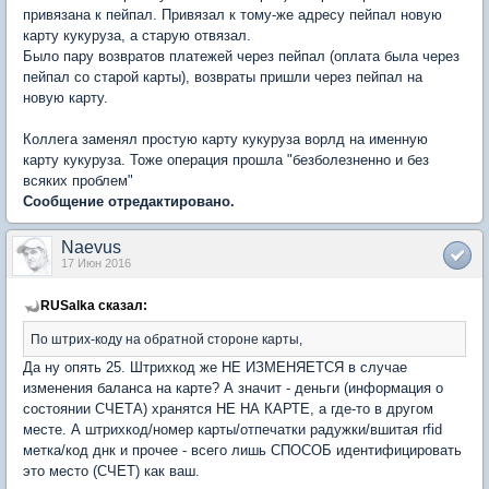
привязана к пейпал. Привязал к тому-же адресу пейпал новую
карту кукуруза, а старую отвязал.
Было пару возвратов платежей через пейпал (оплата была через
пейпал со старой карты), возвраты пришли через пейпал на
новую карту.
Коллега заменял простую карту кукуруза ворлд на именную
карту кукуруза. Тоже операция прошла "безболезненно и без
всяких проблем"
Сообщение отредактировано.
Naevus
17 Июн 2016
RUSalka сказал:
По штрих-коду на обратной стороне карты,
Да ну опять 25. Штрихкод же НЕ ИЗМЕНЯЕТСЯ в случае
изменения баланса на карте? А значит - деньги (информация о
состоянии СЧЕТА) хранятся НЕ НА КАРТЕ, а где-то в другом
месте. А штрихкод/номер карты/отпечатки радужки/вшитая rfid
метка/код днк и прочее - всего лишь СПОСОБ идентифицировать
это место (СЧЕТ) как ваш.