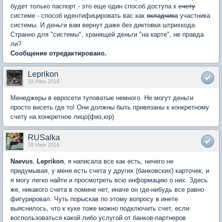
будет только паспорт - это еще один способ доступа к
счету
системе - способ идентифицировать вас как
вкладчика
участника
системы. И деньги вам вернут даже без диктовки штрихкода.
Странно для "системы", хранящей деньги "на карте", не правда
ли?
Сообщение отредактировано.
Leprikon
18 Июн 2016
Менеджеры в евросети туповатые немного. Не могут деньги
просто висеть где то! Они должны быть привязаны к конкретному
счету на конкретное лицо(физ,юр)
RUSalka
18 Июн 2016
Naevus
,
Leprikon
, я написала все как есть, ничего не
придумывая, у меня есть счета у других (банковских) карточек, и
я могу легко найти и просмотреть всю информацию о них. Здесь
же, никакого счета в помине нет, иначе он где-нибудь все равно
фигурировал. Чуть порыскав по этому вопросу в инете
выяснилось, что к куке тоже можно подключить счет, если
воспользоваться какой либо услугой от банков-партнеров