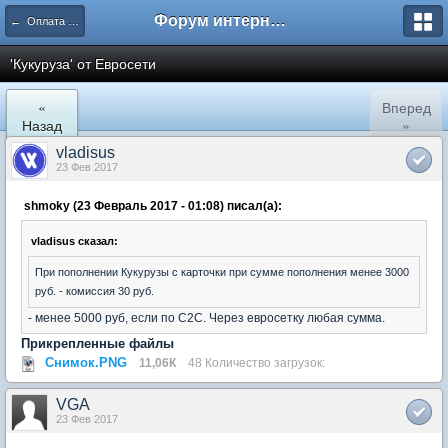
Форум интернет покупателей
← Оплата покупок в сети Интернет
'Кукуруза' от Евросети
«
Вперед
Назад
»
vladisus
23 Фев 2017
shmoky (23 Февраль 2017 - 01:08) писал(а):
vladisus сказал:
При пополнении Кукурузы с карточки при сумме пополнения менее 3000
руб. - комиссия 30 руб.
- менее 5000 руб, если по С2С. Через евросетку любая сумма.
Прикрепленные файлы
Снимок.PNG
11,06К
48 Количество загрузок:
VGA
23 Фев 2017