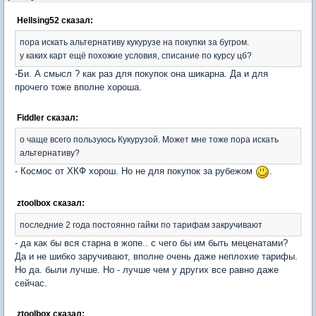
Hellsing52 сказал:
пора искать альтернативу кукурузе на покупки за бугром.
у каких карт ещё похожие условия, списание по курсу цб?
-Би. А смысл ? как раз для покупок она шикарна. Да и для
прочего тоже вполне хороша.
Fiddler сказал:
о чаще всего пользуюсь Кукурузой. Может мне тоже пора искать
альтернативу?
- Космос от ХКФ хорош. Но не для покупок за рубежом
.
ztoolbox сказал:
последние 2 года постоянно гайки по тарифам закручивают
- да как бы вся старна в жопе.. с чего бы им быть меценатами?
Да и не шибко заручивают, вполне очень даже неплохие тарифы.
Но да. были лучше. Но - лучше чем у других все равно даже
сейчас.
ztoolbox сказал: