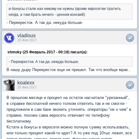
и бонусы стали нах никому не нужны (кроме евросетки тратить
негда, а там брать нечего - ценник конский)
- Перекресток. А так да..некуда больше.
vladisus
25 Фев 2017
shmoky (25 Февраль 2017 - 00:18) писал(а):
- Перекресток. А так да..некуда больше.
В нашу дыру Перекресток еще не пришел. Так что вообще мрак...
koalexx
25 Фев 2017
В прошлом месяце и процент на остаток насчитали "урезанный",
в справке бесплатной ничего толком ответить так и не смогли -
предложили в сам банк звонить уточнять. операторы "не о чем" в
справке, похоже сама евросеть отвечает по телефону
бесплатному.
Кстати а бонусы в евросети можно полную сумму использовать,
или только процент какой-то идет? А то уже под 10тыс лежит, все
равно тратить некуда, может хоть флэшку какую купить...