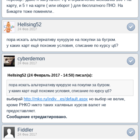
карту, и 5 т на карте ( или оборот ) для бесплатного ПНО. На
Бикарте тоже поменяли..
Hellsing52
24 Фев 2017
пора искать альтернативу кукурузе на покупки за бугром.
у каких карт ещё похожие условия, списание по курсу цб?
cyberdemon
24 Фев 2017
Hellsing52 (24 Февраль 2017 - 14:50) писал(а):
пора искать альтернативу кукурузе на покупки за бугром.
у каких карт ещё похожие условия, списание по курсу цб?
выбирай
http://rnko.ru/indiv...es/default.aspx
но выбор не велик,
кроме РНКО никто таких халявных курсов валют не
предоставляет.
Сообщение отредактировано.
Fiddler
24 Фев 2017