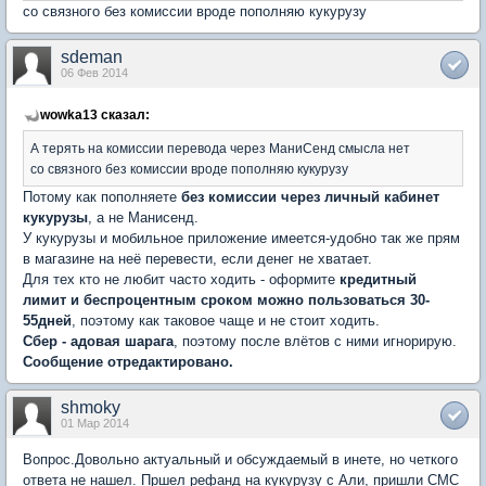
со связного без комиссии вроде пополняю кукурузу
sdeman
06 Фев 2014
wowka13 сказал:
А терять на комиссии перевода через МаниСенд смысла нет
со связного без комиссии вроде пополняю кукурузу
Потому как пополняете
без комиссии через личный кабинет
кукурузы
, а не Манисенд.
У кукурузы и мобильное приложение имеется-удобно так же прям
в магазине на неё перевести, если денег не хватает.
Для тех кто не любит часто ходить - оформите
кредитный
лимит и беспроцентным сроком можно пользоваться 30-
55дней
, поэтому как таковое чаще и не стоит ходить.
Сбер - адовая шарага
, поэтому после влётов с ними игнорирую.
Сообщение отредактировано.
shmoky
01 Мар 2014
Вопрос.Довольно актуальный и обсуждаемый в инете, но четкого
ответа не нашел. Пршел рефанд на кукурузу с Али, пришли СМС