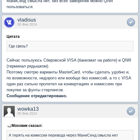
МаниСенд смысла нет, без всех заморочек можно QIWI
пользоваться.
vladisus
05 Фев 2014
Цитата
Где связь?
Сейчас пользуюсь Сберовской VISA (банкомат на работе) и QIWI
(терминал рядышком).
Поэтому смотрю варианты MasterCard, чтобы сделать удобно и,
по возможности, недорого или вообще без комиссий, а то с VISA
один раз сильно пролетел на конвертациях и комиссиях при
покупке за фунты стерлингов.
Сообщение отредактировано.
wowka13
05 Фев 2014
Моховик сказал:
А терять на комиссии перевода через МаниСенд смысла нет