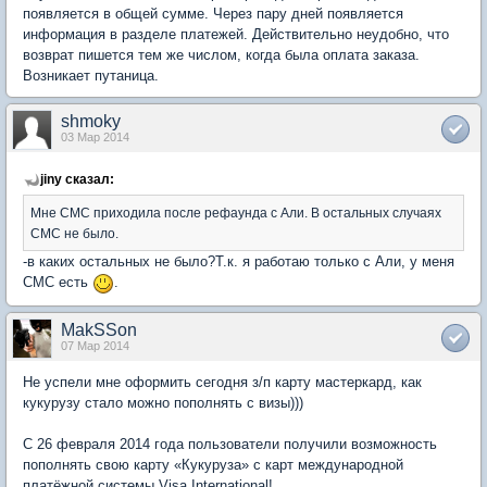
появляется в общей сумме. Через пару дней появляется
информация в разделе платежей. Действительно неудобно, что
возврат пишется тем же числом, когда была оплата заказа.
Возникает путаница.
shmoky
03 Мар 2014
jiny сказал:
Мне СМС приходила после рефаунда с Али. В остальных случаях
СМС не было.
-в каких остальных не было?Т.к. я работаю только с Али, у меня
СМС есть
.
MakSSon
07 Мар 2014
Не успели мне оформить сегодня з/п карту мастеркард, как
кукурузу стало можно пополнять с визы)))
С 26 февраля 2014 года пользователи получили возможность
пополнять свою карту «Кукуруза» с карт международной
платёжной системы Visa International!