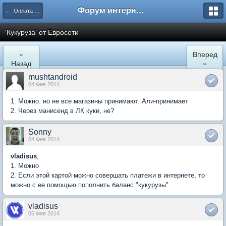
Форум интернет покупателей
← Оплата покупок в сети Интернет
'Кукуруза' от Евросети
«
Вперед
Назад
»
mushtandroid
04 Фев 2014
1. Можно. но не все магазины принимают. Али-принимает
2. Через манисенд в ЛК куки, не?
Sonny
04 Фев 2014
vladisus
,
1. Можно
2. Если этой картой можно совершать платежи в интернете, то
можно с ее помощью пополнить баланс "кукурузы"
vladisus
05 Фев 2014