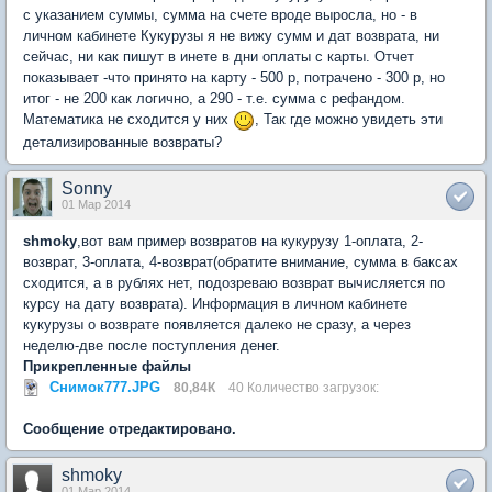
с указанием суммы, сумма на счете вроде выросла, но - в
личном кабинете Кукурузы я не вижу сумм и дат возврата, ни
сейчас, ни как пишут в инете в дни оплаты с карты. Отчет
показывает -что принято на карту - 500 р, потрачено - 300 р, но
итог - не 200 как логично, а 290 - т.е. сумма с рефандом.
Математика не сходится у них
, Так где можно увидеть эти
детализированные возвраты?
Sonny
01 Мар 2014
shmoky
,вот вам пример возвратов на кукурузу 1-оплата, 2-
возврат, 3-оплата, 4-возврат(обратите внимание, сумма в баксах
сходится, а в рублях нет, подозреваю возврат вычисляется по
курсу на дату возврата). Информация в личном кабинете
кукурузы о возврате появляется далеко не сразу, а через
неделю-две после поступления денег.
Прикрепленные файлы
Снимок777.JPG
80,84К
40 Количество загрузок:
Сообщение отредактировано.
shmoky
01 Мар 2014