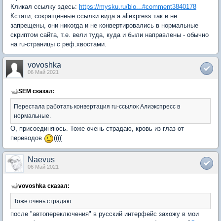
Кликал ссылку здесь:
https://mysku.ru/blo...#comment3840178
Кстати, сокращённые ссылки вида a.aliexpress так и не
запрещены, они никогда и не конвертировались в нормальные
скриптом сайта, т.е. вели туда, куда и были направлены - обычно
на ru-страницы с реф.хвостами.
vovoshka
06 Май 2021
SEM сказал:
Перестала работать конвертация ru-ссылок Алиэкспресс в
нормальные.
О, присоединяюсь. Тоже очень страдаю, кровь из глаз от
переводов
((((
Naevus
06 Май 2021
vovoshka сказал:
Тоже очень страдаю
после "автопереключения" в русский интерфейс захожу в мои