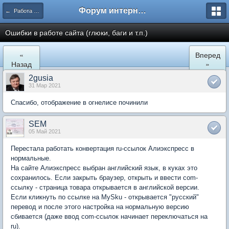
Форум интернет покупателей
← Работа сайта mySKU.ru
Ошибки в работе сайта (глюки, баги и т.п.)
«
Вперед
Назад
»
2gusia
31 Мар 2021
Спасибо, отображение в огнелисе починили
SEM
05 Май 2021
Перестала работать конвертация ru-ссылок Алиэкспресс в
нормальные.
На сайте Алиэкспресс выбран английский язык, в куках это
сохранилось. Если закрыть браузер, открыть и ввести com-
ссылку - страница товара открывается в английской версии.
Если кликнуть по ссылке на MySku - открывается "русский"
перевод и после этого настройка на нормальную версию
сбивается (даже ввод com-ссылок начинает переключаться на
ru).