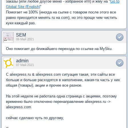
заказы (или любое доугое меню - избранное итп) и жму на "
Go to
Global Site (English)
"
Помогает не 100% (иногда на сылке с товаром после этого все
равно приходится менять ru на com), но это проще чем чистить
куки каждый раз.
SEM
06 Май 2021
Оно помогает до ближайшего перехода по ссылке на MySku.
admin
07 Май 2021
C aliexpress.ru & aliexpress.com ситуация такая, эти сайты все
больше и больше расходятся в наполнении, какая-та часть у них
общая (товары), акции и прочее все разное.
На этой неделе не работала одна страница с акциями, поэтому
временно было отключено перенаправление aliexpress.ru ->
aliexpress.com
сейчас сделано чуть по другому,