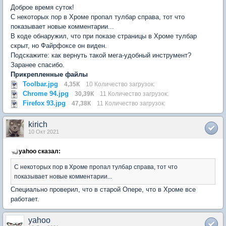
Доброе время суток!
С некоторых пор в Хроме пропал тулбар справа, тот что
показывает новые комментарии...
В коде обнаружил, что при показе страницы в Хроме тулбар
скрыт, но Файрфоксе он виден.
Подскажите: как вернуть такой мега-удобный инструмент?
Заранее спасибо.
Прикрепленные файлы
Toolbar.jpg
4,35К
10 Количество загрузок:
Chrome 94.jpg
30,39К
11 Количество загрузок:
Firefox 93.jpg
47,38К
11 Количество загрузок:
kirich
10 Окт 2021
yahoo сказал:
С некоторых пор в Хроме пропал тулбар справа, тот что
показывает новые комментарии...
Специально проверил, что в старой Опере, что в Хроме все
работает.
yahoo