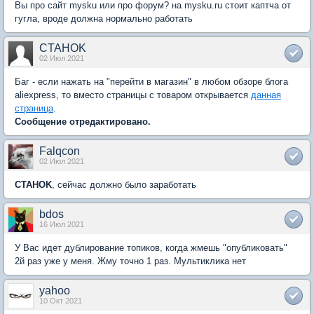
Вы про сайт mysku или про форум? на mysku.ru стоит каптча от
гугла, вроде должна нормально работать
CTAHOK
02 Июл 2021
Баг - если нажать на "перейти в магазин" в любом обзоре блога
aliexpress, то вместо страницы с товаром открывается
данная
страница
.
Сообщение отредактировано.
Falqcon
02 Июл 2021
CTAHOK
, сейчас должно было заработать
bdos
16 Июл 2021
У Вас идет дублирование топиков, когда жмешь "опубликовать"
2й раз уже у меня. Жму точно 1 раз. Мультиклика нет
yahoo
10 Окт 2021