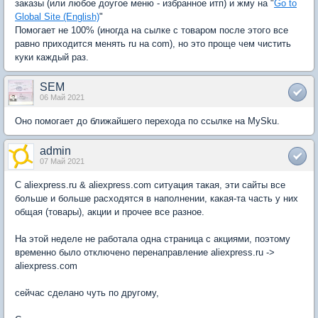
заказы (или любое доугое меню - избранное итп) и жму на "
Go to
Global Site (English)
"
Помогает не 100% (иногда на сылке с товаром после этого все
равно приходится менять ru на com), но это проще чем чистить
куки каждый раз.
SEM
06 Май 2021
Оно помогает до ближайшего перехода по ссылке на MySku.
admin
07 Май 2021
C aliexpress.ru & aliexpress.com ситуация такая, эти сайты все
больше и больше расходятся в наполнении, какая-та часть у них
общая (товары), акции и прочее все разное.
На этой неделе не работала одна страница с акциями, поэтому
временно было отключено перенаправление aliexpress.ru ->
aliexpress.com
сейчас сделано чуть по другому,