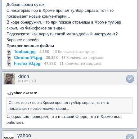
Доброе время суток!
С некоторых пор в Хроме пропал тулбар справа, тот что
показывает новые комментарии...
В коде обнаружил, что при показе страницы в Хроме тулбар
скрыт, но Файрфоксе он виден.
Подскажите: как вернуть такой мега-удобный инструмент?
Заранее спасибо.
Прикрепленные файлы
Toolbar.jpg
4,35К
10 Количество загрузок:
Chrome 94.jpg
30,39К
11 Количество загрузок:
Firefox 93.jpg
47,38К
11 Количество загрузок:
kirich
10 Окт 2021
yahoo сказал:
С некоторых пор в Хроме пропал тулбар справа, тот что
показывает новые комментарии...
Специально проверил, что в старой Опере, что в Хроме все
работает.
yahoo