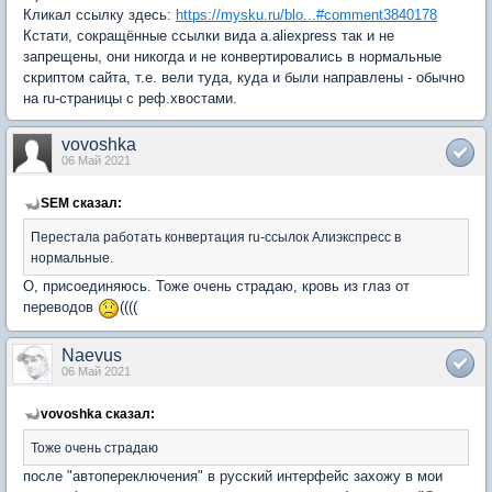
Кликал ссылку здесь:
https://mysku.ru/blo...#comment3840178
Кстати, сокращённые ссылки вида a.aliexpress так и не
запрещены, они никогда и не конвертировались в нормальные
скриптом сайта, т.е. вели туда, куда и были направлены - обычно
на ru-страницы с реф.хвостами.
vovoshka
06 Май 2021
SEM сказал:
Перестала работать конвертация ru-ссылок Алиэкспресс в
нормальные.
О, присоединяюсь. Тоже очень страдаю, кровь из глаз от
переводов
((((
Naevus
06 Май 2021
vovoshka сказал:
Тоже очень страдаю
после "автопереключения" в русский интерфейс захожу в мои