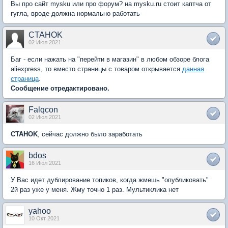
Вы про сайт mysku или про форум? на mysku.ru стоит каптча от
гугла, вроде должна нормально работать
CTAHOK
02 Июл 2021
Баг - если нажать на "перейти в магазин" в любом обзоре блога
aliexpress, то вместо страницы с товаром открывается
данная
страница
.
Сообщение отредактировано.
Falqcon
02 Июл 2021
CTAHOK
, сейчас должно было заработать
bdos
16 Июл 2021
У Вас идет дублирование топиков, когда жмешь "опубликовать"
2й раз уже у меня. Жму точно 1 раз. Мультиклика нет
yahoo
10 Окт 2021