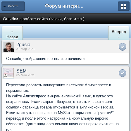
Форум интернет покупателей
← Работа сайта mySKU.ru
Ошибки в работе сайта (глюки, баги и т.п.)
«
Вперед
Назад
»
2gusia
31 Мар 2021
Спасибо, отображение в огнелисе починили
SEM
05 Май 2021
Перестала работать конвертация ru-ссылок Алиэкспресс в
нормальные.
На сайте Алиэкспресс выбран английский язык, в куках это
сохранилось. Если закрыть браузер, открыть и ввести com-
ссылку - страница товара открывается в английской версии.
Если кликнуть по ссылке на MySku - открывается "русский"
перевод и после этого настройка на нормальную версию
сбивается (даже ввод com-ссылок начинает переключаться на
ru).