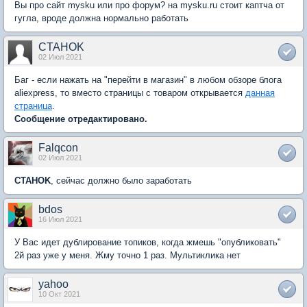
Вы про сайт mysku или про форум? на mysku.ru стоит каптча от
гугла, вроде должна нормально работать
CTAHOK
02 Июл 2021
Баг - если нажать на "перейти в магазин" в любом обзоре блога
aliexpress, то вместо страницы с товаром открывается
данная
страница
.
Сообщение отредактировано.
Falqcon
02 Июл 2021
CTAHOK
, сейчас должно было заработать
bdos
16 Июл 2021
У Вас идет дублирование топиков, когда жмешь "опубликовать"
2й раз уже у меня. Жму точно 1 раз. Мультиклика нет
yahoo
10 Окт 2021