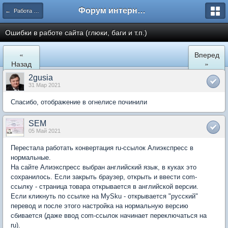
Форум интернет покупателей
← Работа сайта mySKU.ru
Ошибки в работе сайта (глюки, баги и т.п.)
«
Вперед
Назад
»
2gusia
31 Мар 2021
Спасибо, отображение в огнелисе починили
SEM
05 Май 2021
Перестала работать конвертация ru-ссылок Алиэкспресс в
нормальные.
На сайте Алиэкспресс выбран английский язык, в куках это
сохранилось. Если закрыть браузер, открыть и ввести com-
ссылку - страница товара открывается в английской версии.
Если кликнуть по ссылке на MySku - открывается "русский"
перевод и после этого настройка на нормальную версию
сбивается (даже ввод com-ссылок начинает переключаться на
ru).