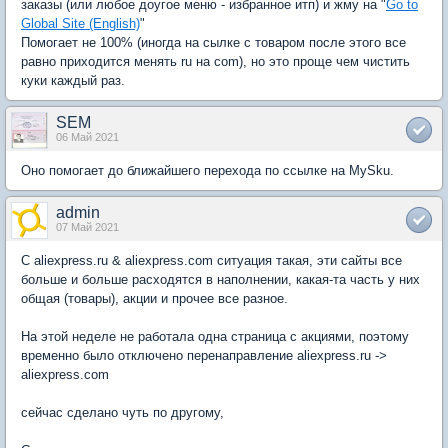
заказы (или любое доугое меню - избранное итп) и жму на "
Go to
Global Site (English)
"
Помогает не 100% (иногда на сылке с товаром после этого все
равно приходится менять ru на com), но это проще чем чистить
куки каждый раз.
SEM
06 Май 2021
Оно помогает до ближайшего перехода по ссылке на MySku.
admin
07 Май 2021
C aliexpress.ru & aliexpress.com ситуация такая, эти сайты все
больше и больше расходятся в наполнении, какая-та часть у них
общая (товары), акции и прочее все разное.
На этой неделе не работала одна страница с акциями, поэтому
временно было отключено перенаправление aliexpress.ru ->
aliexpress.com
сейчас сделано чуть по другому,