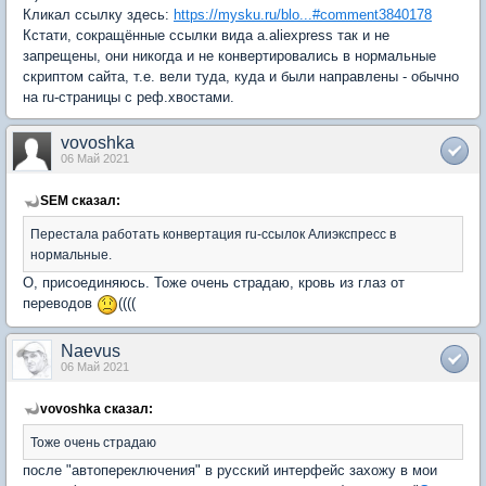
Кликал ссылку здесь:
https://mysku.ru/blo...#comment3840178
Кстати, сокращённые ссылки вида a.aliexpress так и не
запрещены, они никогда и не конвертировались в нормальные
скриптом сайта, т.е. вели туда, куда и были направлены - обычно
на ru-страницы с реф.хвостами.
vovoshka
06 Май 2021
SEM сказал:
Перестала работать конвертация ru-ссылок Алиэкспресс в
нормальные.
О, присоединяюсь. Тоже очень страдаю, кровь из глаз от
переводов
((((
Naevus
06 Май 2021
vovoshka сказал:
Тоже очень страдаю
после "автопереключения" в русский интерфейс захожу в мои