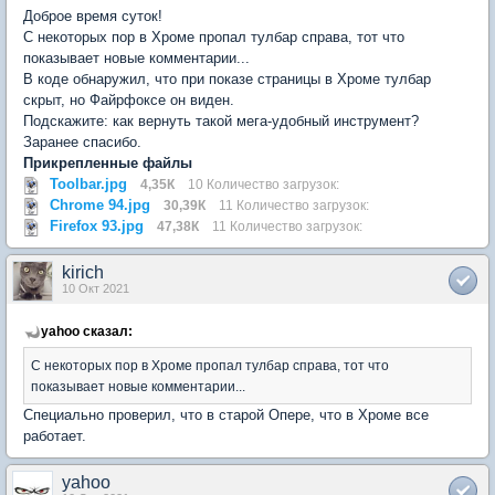
Доброе время суток!
С некоторых пор в Хроме пропал тулбар справа, тот что
показывает новые комментарии...
В коде обнаружил, что при показе страницы в Хроме тулбар
скрыт, но Файрфоксе он виден.
Подскажите: как вернуть такой мега-удобный инструмент?
Заранее спасибо.
Прикрепленные файлы
Toolbar.jpg
4,35К
10 Количество загрузок:
Chrome 94.jpg
30,39К
11 Количество загрузок:
Firefox 93.jpg
47,38К
11 Количество загрузок:
kirich
10 Окт 2021
yahoo сказал:
С некоторых пор в Хроме пропал тулбар справа, тот что
показывает новые комментарии...
Специально проверил, что в старой Опере, что в Хроме все
работает.
yahoo