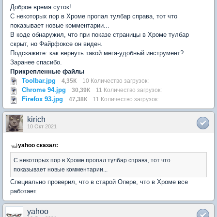
Доброе время суток!
С некоторых пор в Хроме пропал тулбар справа, тот что
показывает новые комментарии...
В коде обнаружил, что при показе страницы в Хроме тулбар
скрыт, но Файрфоксе он виден.
Подскажите: как вернуть такой мега-удобный инструмент?
Заранее спасибо.
Прикрепленные файлы
Toolbar.jpg
4,35К
10 Количество загрузок:
Chrome 94.jpg
30,39К
11 Количество загрузок:
Firefox 93.jpg
47,38К
11 Количество загрузок:
kirich
10 Окт 2021
yahoo сказал:
С некоторых пор в Хроме пропал тулбар справа, тот что
показывает новые комментарии...
Специально проверил, что в старой Опере, что в Хроме все
работает.
yahoo