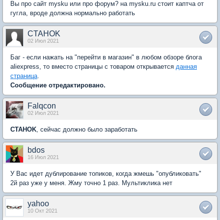
Вы про сайт mysku или про форум? на mysku.ru стоит каптча от
гугла, вроде должна нормально работать
CTAHOK
02 Июл 2021
Баг - если нажать на "перейти в магазин" в любом обзоре блога
aliexpress, то вместо страницы с товаром открывается
данная
страница
.
Сообщение отредактировано.
Falqcon
02 Июл 2021
CTAHOK
, сейчас должно было заработать
bdos
16 Июл 2021
У Вас идет дублирование топиков, когда жмешь "опубликовать"
2й раз уже у меня. Жму точно 1 раз. Мультиклика нет
yahoo
10 Окт 2021