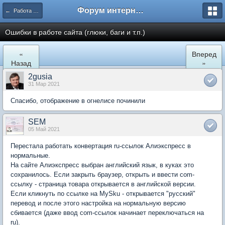
Форум интернет покупателей
← Работа сайта mySKU.ru
Ошибки в работе сайта (глюки, баги и т.п.)
«
Вперед
Назад
»
2gusia
31 Мар 2021
Спасибо, отображение в огнелисе починили
SEM
05 Май 2021
Перестала работать конвертация ru-ссылок Алиэкспресс в
нормальные.
На сайте Алиэкспресс выбран английский язык, в куках это
сохранилось. Если закрыть браузер, открыть и ввести com-
ссылку - страница товара открывается в английской версии.
Если кликнуть по ссылке на MySku - открывается "русский"
перевод и после этого настройка на нормальную версию
сбивается (даже ввод com-ссылок начинает переключаться на
ru).