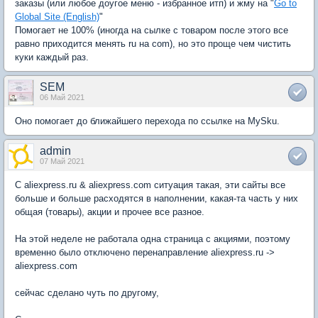
заказы (или любое доугое меню - избранное итп) и жму на "
Go to
Global Site (English)
"
Помогает не 100% (иногда на сылке с товаром после этого все
равно приходится менять ru на com), но это проще чем чистить
куки каждый раз.
SEM
06 Май 2021
Оно помогает до ближайшего перехода по ссылке на MySku.
admin
07 Май 2021
C aliexpress.ru & aliexpress.com ситуация такая, эти сайты все
больше и больше расходятся в наполнении, какая-та часть у них
общая (товары), акции и прочее все разное.
На этой неделе не работала одна страница с акциями, поэтому
временно было отключено перенаправление aliexpress.ru ->
aliexpress.com
сейчас сделано чуть по другому,