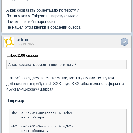
А как создавать ориентацию по тексту？
По типу как у Falqcon в награждениях？
Нажал — и тебя переносит...
Не нашёл этой кнопки в создании обзора
admin
02 Дек 2022
Leo1106 сказал:
А как создавать ориентацию по тексту？
Шаг №1 - создаем в тексте метки, метка добавлятся путем
добавления аттрибута id=XXX , где XXX обязательно в формате
<буква><цифра><цифра>
Например
<h2 id="s20">Заголовок №1</h2>

... текст обзора..

<h2 id="s40">Заголовок №1</h2>
