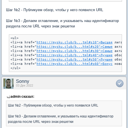
Шаг №2 - Публикуем обзор, чтобы у него появился URL
Шаг №3 - Делаем оглавление, и указываеть наш идентификатор
раздела после URL через знак решетки
<ul>

<li><a href="
https://mysku.club/b...tml#s10">Высшая
 лига.</
<li><a href="
https://mysku.club/b...html#s20">Самые
 активны
<li><a href="
https://mysku.club/b...html#s30">Самые
 активн
<li><a href="
https://mysku.club/b...tml#s40">Лучшие
 обзоры
<li><a href="
https://mysku.club/b...tml#s50">Лучшие
 обзоры
<li><a href="
https://mysku.club/b...html#s60">Бонус
 новичка
Sonny
03 Дек 2022
admin сказал:
Шаг №2 - Публикуем обзор, чтобы у него появился URL
Шаг №3 - Делаем оглавление, и указываеть наш идентификатор
раздела после URL через знак решетки