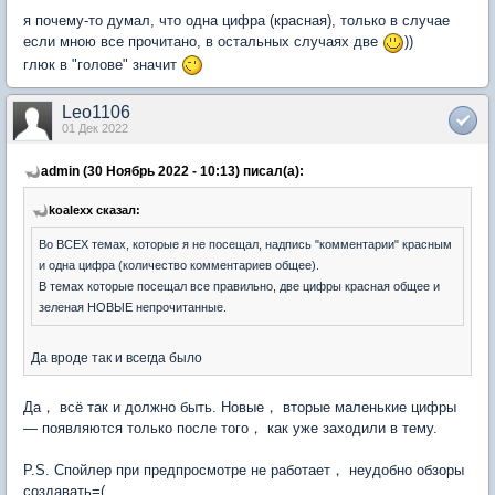
я почему-то думал, что одна цифра (красная), только в случае
если мною все прочитано, в остальных случаях две
))
глюк в "голове" значит
Leo1106
01 Дек 2022
admin (30 Ноябрь 2022 - 10:13) писал(а):
koalexx сказал:
Во ВСЕХ темах, которые я не посещал, надпись "комментарии" красным
и одна цифра (количество комментариев общее).
В темах которые посещал все правильно, две цифры красная общее и
зеленая НОВЫЕ непрочитанные.
Да вроде так и всегда было
Да， всё так и должно быть. Новые， вторые маленькие цифры
— появляются только после того， как уже заходили в тему.
P.S. Спойлер при предпросмотре не работает， неудобно обзоры
создавать=(