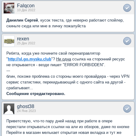
Falqcon
10 Дек 2022
Данилин Сергей
, кусок текста, где неверно работают спойлер,
скиньте сюда или мне в личку пожалуйста
rexen
25 Дек 2022
Ребята, когда уже почините свой перенаправлятор
"
http://sl.go.mysku.club
"?
Ни одна
ссылка на сторонний ресурс
не открывается - везде пишет "ERROR FORBIDDEN".
---
блин, похоже проблема со стороны моего провайдера - через VPN
сервис статистики, перекидывающий с одного сайта на другой -
срабатывает...
Сообщение отредактировано.
ghost38
24 Янв 2023
Приветствую, что-то пару дней назад при работе в опере
перестали открываться ссылки на али из обзоров, даже по кнопке
Перейти в магазин мелькает открытая новая вкладка и тут же