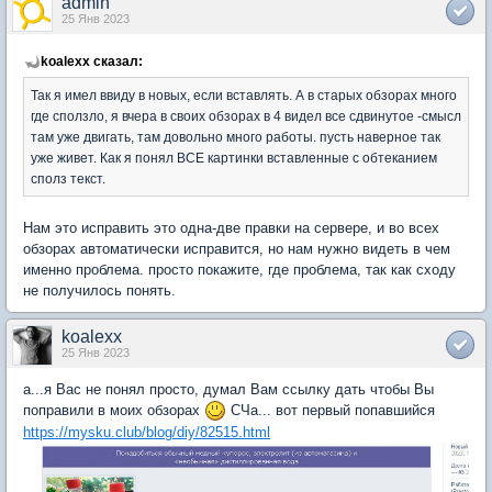
admin
25 Янв 2023
koalexx сказал:
Так я имел ввиду в новых, если вставлять. А в старых обзорах много
где сползло, я вчера в своих обзорах в 4 видел все сдвинутое -смысл
там уже двигать, там довольно много работы. пусть наверное так
уже живет. Как я понял ВСЕ картинки вставленные с обтеканием
сполз текст.
Нам это исправить это одна-две правки на сервере, и во всех
обзорах автоматически исправится, но нам нужно видеть в чем
именно проблема. просто покажите, где проблема, так как сходу
не получилось понять.
koalexx
25 Янв 2023
а...я Вас не понял просто, думал Вам ссылку дать чтобы Вы
поправили в моих обзорах
СЧа... вот первый попавшийся
https://mysku.club/blog/diy/82515.html