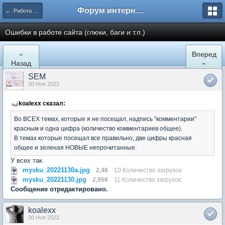
Форум интернет покупателей
← Работа сайта mySKU.ru
Ошибки в работе сайта (глюки, баги и т.п.)
«
Вперед
Назад
»
SEM
30 Ноя 2022
koalexx сказал:
Во ВСЕХ темах, которые я не посещал, надпись "комментарии"
красным и одна цифра (количество комментариев общее).
В темах которые посещал все правильно, две цифры красная
общее и зеленая НОВЫЕ непрочитанные.
У всех так.
mysku_20221130a.jpg
2,4К
10 Количество загрузок:
mysku_20221130.jpg
2,95К
11 Количество загрузок:
Сообщение отредактировано.
koalexx
30 Ноя 2022