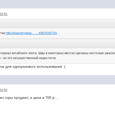
22:51
стка
http://www.tinydeal.... ... 49835587Og
териал китайского зонта. Швы в некоторых местах сделаны настолько ужасно,
л - но это несущественный недостаток.
не для одноразового использования :(
22:52
х горы продают, а цена в 700 р....