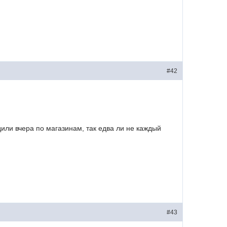
#42
одили вчера по магазинам, так едва ли не каждый
#43