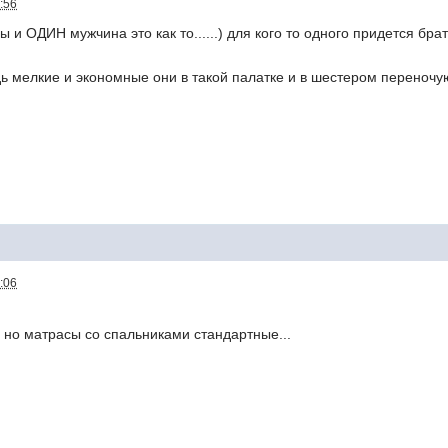
:56
 и ОДИН мужчина это как то......) для кого то одного придется бр
ь мелкие и экономные они в такой палатке и в шестером переночую
:06
, но матрасы со спальниками стандартные...