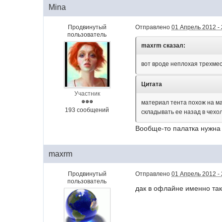
Mina
Продвинутый
Отправлено
01 Апрель 2012 - 
пользователь
maxrm сказал:
вот вроде неплохая трехме
Цитата
Участник
материал тента похож на ма
193 сообщений
складывать ее назад в чехо
Вообще-то палатка нужна 
maxrm
Продвинутый
Отправлено
01 Апрель 2012 - 
пользователь
дак в офлайне именно таки