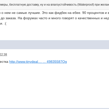
еры, бесплатную доставку, ну и на влагоустойчивость (Waterproof) при жела
 о нем не самые лучшие. Это как фидбек на ебее. 90 процентов и в
до заказа. На форумах часто и много говорят о качественных и нед
и. :(
22:38
местка
http://www.tinydeal.... ... 49835587Og