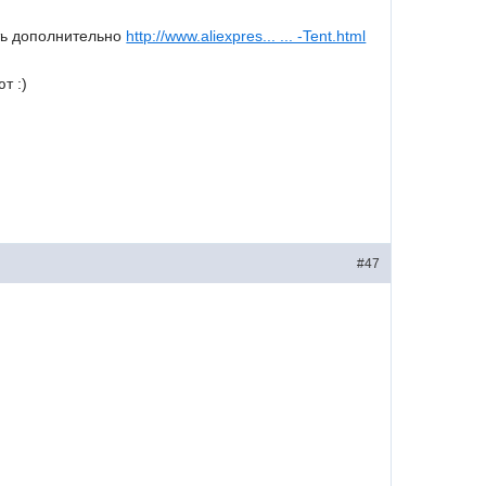
ать дополнительно
http://www.aliexpres... ... -Tent.html
т :)
#47