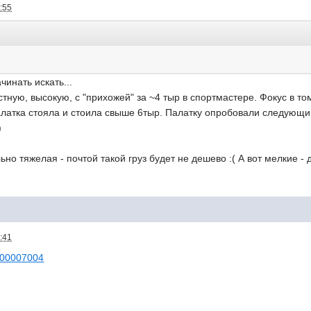
:55
инать искать...
тную, высокую, с "прихожей" за ~4 тыр в спортмастере. Фокус в том 
палатка стояла и стоила свыше 6тыр. Палатку опробовали следующим
)
льно тяжелая - почтой такой груз будет не дешево :( А вот мелкие 
:41
 =100007004