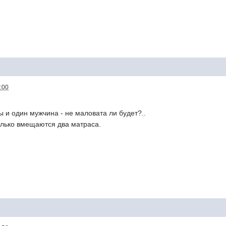
:00
ы и один мужчина - не маловата ли будет?..
только вмещаются два матраса.