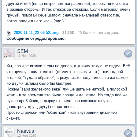
другой иглой (но во встречном направлении), теперь тяни иголки
в разные стороны. И так стежок за стежком. Если материал очень
грубый, помогай себе шилом: сначала накалывай отверстие,
потом вводи в него иглы (рис.)."
2020-11-11_22-06-52.png
31,75К
20 Количество загрузок:
Сообщение отредактировано.
SEM
11 Ноя 2020
Хм, про две иголки я сам не допёр, а книжку такую не видел. Всё
что вручную шил толстое (лямку к рюкзаку и т.п.) - шил одной
иголкой, "туда и обратно", в результате получалось то же самое,
но двумя иглами было бы быстрее.
Ножны "зари железного века" лучше шить не ниткой, а полоской
кожи - в те времена это было проще и дешевле. Но тогда всё же
нужен пробойник, в дырку от шила шва кожаных шнурка
(навстречу друг другу) не протянешь...
Просто строчкой или "обмёткой" - как внутренний дизайнер
скажет.
Naevus
12 Ноя 2020