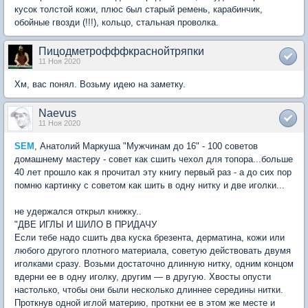
кусок толстой кожи, плюс был старый ремень, карабинчик,
обойные гвозди (!!!), кольцо, стальная проволка.
Пицодметрофффкраснойтряпки
11 Ноя 2020
Хм, вас понял. Возьму идею на заметку.
Naevus
11 Ноя 2020
SEM
, Анатолий Маркуша "Мужчинам до 16" - 100 советов
домашнему мастеру - совет как сшить чехол для топора...больше
40 лет прошло как я прочитал эту книгу первый раз - а до сих пор
помню картинку с советом как шить в одну нитку и две иголки...
не удержался открыл книжку..
"ДВЕ ИГЛЫ И ШИЛО В ПРИДАЧУ
Если тебе надо сшить два куска брезента, дерматина, кожи или
любого другого плотного материала, советую действовать двумя
иголками сразу. Возьми достаточно длинную нитку, одним концом
вдерни ее в одну иголку, другим — в другую. Хвосты опусти
настолько, чтобы они были несколько длиннее середины нитки.
Проткнув одной иглой материю, проткни ее в этом же месте и