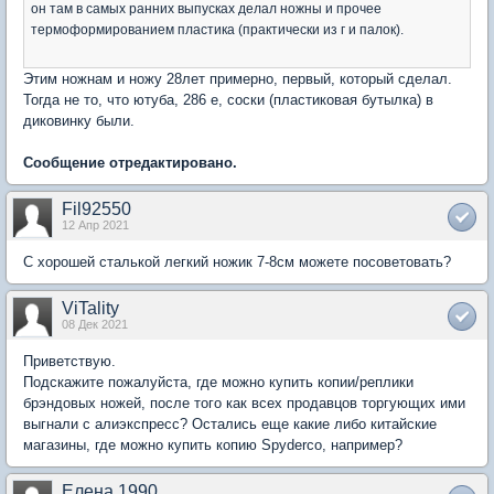
он там в самых ранних выпусках делал ножны и прочее
термоформированием пластика (практически из г и палок).
Этим ножнам и ножу 28лет примерно, первый, который сделал.
Тогда не то, что ютуба, 286 е, соски (пластиковая бутылка) в
диковинку были.
Сообщение отредактировано.
Fil92550
12 Апр 2021
С хорошей сталькой легкий ножик 7-8см можете посоветовать?
ViTality
08 Дек 2021
Приветствую.
Подскажите пожалуйста, где можно купить копии/реплики
брэндовых ножей, после того как всех продавцов торгующих ими
выгнали с алиэкспресс? Остались еще какие либо китайские
магазины, где можно купить копию Spyderco, например?
Елена 1990