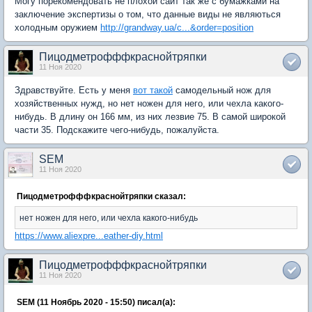
Могу порекомендовать не плохой сайт так же с бумажками на
заключение экспертизы о том, что данные виды не являються
холодным оружием
http://grandway.ua/c...&order=position
Пицодметрофффкраснойтряпки
11 Ноя 2020
Здравствуйте. Есть у меня
вот такой
самодельный нож для
хозяйственных нужд, но нет ножен для него, или чехла какого-
нибудь. В длину он 166 мм, из них лезвие 75. В самой широкой
части 35. Подскажите чего-нибудь, пожалуйста.
SEM
11 Ноя 2020
Пицодметрофффкраснойтряпки сказал:
нет ножен для него, или чехла какого-нибудь
https://www.aliexpre...eather-diy.html
Пицодметрофффкраснойтряпки
11 Ноя 2020
SEM (11 Ноябрь 2020 - 15:50) писал(а):