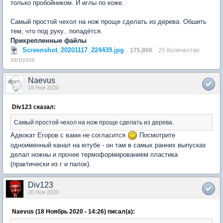
только пробойником. И иглы по коже.
Самый простой чехол на нож проще сделать из дерева. Обшить
тем, что под руку.. попадётся.
Прикрепленные файлы
Screenshot_20201117_224439.jpg
175,86К
25 Количество
загрузок:
Naevus
18 Ноя 2020
Div123 сказал:
Самый простой чехол на нож проще сделать из дерева.
Адвокат Егоров с вами не согласится
Посмотрите
одноименный канал на ютубе - он там в самых ранних выпусках
делал ножны и прочее термоформированием пластика
(практически из г и палок).
Div123
20 Ноя 2020
Naevus (18 Ноябрь 2020 - 14:26) писал(а):