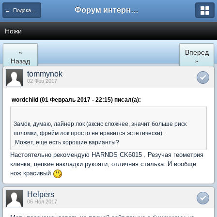
Форум интернет покупателей
← Подскажите где купить
Ножи
«
Вперед
Назад
»
tommynok
02 Фев 2017
wordchild (01 Февраль 2017 - 22:15) писал(а):
Замок, думаю, лайнер лок (аксис сложнее, значит больше риск
поломки; фрейм лок просто не нравится эстетически).
.Может, еще есть хорошие варианты?
Настоятельно рекомендую HARNDS CK6015 . Резучая геометрия
клинка, цепкие накладки рукояти, отличная сталька. И вообще
нож красивый
Helpers
06 Ноя 2017