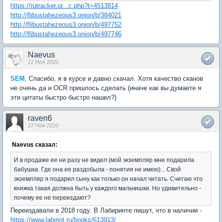
https://rutracker.or...c.php?t=4513814
http://flibustahezeous3.onion/b/384021
http://flibustahezeous3.onion/b/497752
http://flibustahezeous3.onion/b/497746
Naevus
12 Ноя 2020
SEM
, Спасибо, я в курсе и давно скачал. Хотя качество сканов
не очень да и OCR пришлось сделать (иначе как вы думаете я
эти цитаты быстро быстро нашел?)
raven6
17 Ноя 2020
Naevus сказал:
И в продаже ее ни разу не видел (мой экземпляр мне подарила
бабушка. Где она ее раздобыла - понятия не имею)... Свой
экземпляр я подарил сыну как только он начал читать. Считаю что
книжка такая должна быть у каждого мальчишки. Но удивительно -
почему ее не переиздают?
Переиздавали в 2018 году. В Лабиринте пишут, что в наличии -
https://www.labirint.ru/books/613913/