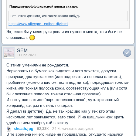
Пицодметрофффкраснойтряпки сказал:
нет ножен для него, или чехла какого-нибудь
https://www.aliexpre...eather-diy.html
Эх, если бы у меня руки росли из нужного места, то я бы и не
спрашивал.
SEM
11 Ноя 2020
С этими умениями не рождаются.
Нарисовать на бумаге как видится и чего хочется, допуски-
припуски, два куска кожи (или подрезать и пополам сложить),
пробойник (можно и шилом, если под нитки), подходящая толстая
нитка или тонкая полоска кожи, соответствующая игла (или хотя
бы сложенная пополам тонкая стальная проволка).
И нож у вас в стиле "заря железного века", чуть кривоватый
хендмейд как раз в стиль попадает.
Я делал (в детстве). Да, не так красиво как у тех кто этим
несколько лет занимается, зато своё. И на шашлыки нож брать
удобнее чем завёрнутый в газету.
sheath.jpg
92,33К
24 Количество загрузок:
В те времена ничего нигде не продавалось, откуда-то нарылся