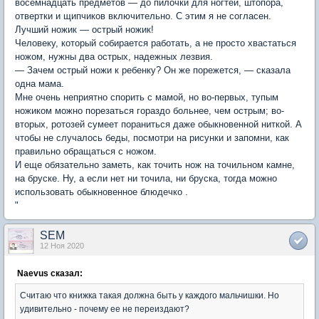
восемнадцать предметов — до пилочки для ногтей, штопора,
отвертки и щипчиков включительно. С этим я не согласен.
Лучший ножик — острый ножик!
Человеку, который собирается работать, а не просто хвастаться
ножом, нужны два острых, надежных лезвия.
— Зачем острый ножи к ребенку? Он же порежется, — сказала
одна мама.
Мне очень неприятно спорить с мамой, но во-первых, тупым
ножиком можно порезаться гораздо больнее, чем острым; во-
вторых, ротозей сумеет пораниться даже обыкновенной ниткой. А
чтобы не случалось беды, посмотри на рисунки и запомни, как
правильно обращаться с ножом.
И еще обязательно заметь, как точить нож на точильном камне,
на бруске. Ну, а если нет ни точила, ни бруска, тогда можно
использовать обыкновенное блюдечко .
"
SEM
12 Ноя 2020
Naevus сказал:
Считаю что книжка такая должна быть у каждого мальчишки. Но
удивительно - почему ее не переиздают?