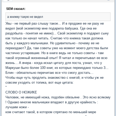
SEM сказал:
а книжку такую не видел
Увы - не первый раз слышу такое... И в продаже ее ни разу не
видел (мой экземпляр мне подарила бабушка. Где она ее
раздобыла - понятия не имею)... Свой экземпляр я подарил сыну
как только он начал читать. Считаю что книжка такая должна
быть у каждого мальчишки. Но удивительно - почему ее не
переиздают? Да, там советы уже на момент моего детства были
частично устаревшие. Но в книге ведь не только советы - там
такой огромный жизненный опыт! Я читал и перечитывал ее всю
жизнь... А вчера - когда искал цитату для поста, узнал, что у
Маркуши было более 100 книг, из которых переиздано только 3...
Блин - обязательно перечитаю все что смогу достать...
Чтобы еще чуть продлить знакомство с книгой, и чтобы уж не
совсем уходить от топика, вот еще цитата:
"
СЛОВО О НОЖИКЕ
Человек, не имеющий ножа, подобен обезьяне . Это ясно всякому
! Однако многие мальчишки впадают в другую крайность :
лучшим ножи -
ком считают такой, в котором спрятано по меньшей мере