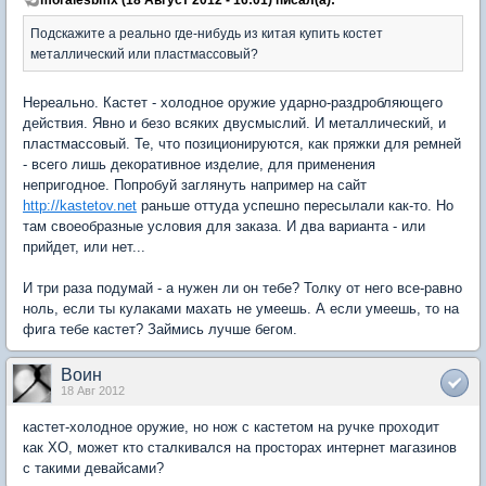
Подскажите а реально где-нибудь из китая купить костет
металлический или пластмассовый?
Нереально. Кастет - холодное оружие ударно-раздробляющего
действия. Явно и безо всяких двусмыслий. И металлический, и
пластмассовый. Те, что позиционируются, как пряжки для ремней
- всего лишь декоративное изделие, для применения
непригодное. Попробуй заглянуть например на сайт
http://kastetov.net
раньше оттуда успешно пересылали как-то. Но
там своеобразные условия для заказа. И два варианта - или
прийдет, или нет...
И три раза подумай - а нужен ли он тебе? Толку от него все-равно
ноль, если ты кулаками махать не умеешь. А если умеешь, то на
фига тебе кастет? Займись лучше бегом.
Воин
18 Авг 2012
кастет-холодное оружие, но нож с кастетом на ручке проходит
как ХО, может кто сталкивался на просторах интернет магазинов
с такими девайсами?