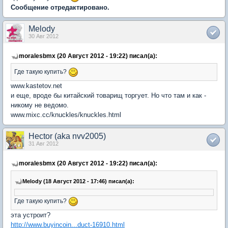
Сообщение отредактировано.
Melody
30 Авг 2012
moralesbmx (20 Август 2012 - 19:22) писал(а):
Где такую купить?
www.kastetov.net
и еще, вроде бы китайский товарищ торгует. Но что там и как -
никому не ведомо.
www.mixc.cc/knuckles/knuckles.html
Hector (aka nvv2005)
31 Авг 2012
moralesbmx (20 Август 2012 - 19:22) писал(а):
Melody (18 Август 2012 - 17:46) писал(а):
Где такую купить?
эта устроит?
http://www.buyincoin...duct-16910.html