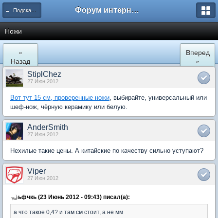
Форум интернет покупателей
← Подскажите где купить
Ножи
«
Вперед
Назад
»
StiplChez
27 Июн 2012
Вот тут 15 см, проверенные ножи
, выбирайте, универсальный или
шеф-нож, чёрную керамику или белую.
AnderSmith
27 Июн 2012
Нехилые такие цены. А китайские по качеству сильно уступают?
Viper
27 Июн 2012
ьфчкь (23 Июнь 2012 - 09:43) писал(а):
а что такое 0,4? и там см стоит, а не мм