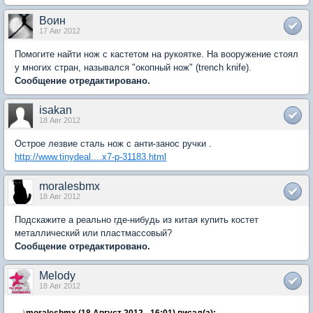
Воин
17 Авг 2012
Помогите найти нож с кастетом на рукоятке. На вооружение стоял
у многих стран, назывался "окопный нож" (trench knife).
Сообщение отредактировано.
isakan
18 Авг 2012
Острое лезвие сталь нож с анти-занос ручки .
http://www.tinydeal....x7-p-31183.html
moralesbmx
18 Авг 2012
Подскажите а реально где-нибудь из китая купить костет
металлический или пластмассовый?
Сообщение отредактировано.
Melody
18 Авг 2012
moralesbmx (18 Август 2012 - 16:01) писал(а):