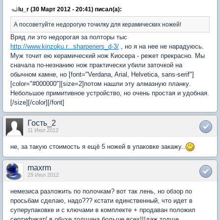
lu_r (30 Март 2012 - 20:41) писал(а):
А посоветуйте недорогую точилку для керамических ножей!
Вряд ли это недорогая за полторы тыс
http://www.kinzoku.r...sharpeners_d-3/
, но я на нее не нарадуюсь.
Муж точит ею керамический нож Киосера - режет прекрасно. Мы
сначала по-незнанию нож практически убили заточкой на
обычном камне, но [font="Verdana, Arial, Helvetica, sans-serif"]
[color="#000000"][size=2]потом нашли эту алмазную планку.
Небольшое примитивное устройство, но очень простая и удобная.
[/size][/color][/font]
Гость_2
11 Июл 2012
не, за такую стоимость я ещё 5 ножей в упаковке закажу..
maxrm
29 Июл 2012
немезиса разложить по полочкам? вот так лень, но обзор по
просьбам сделаю, надо??? кстати единственный, что идет в
суперупаковке и с ключами в комплекте + продаван положил
сертификат( в обухе толщина больше всех!!!даж толще