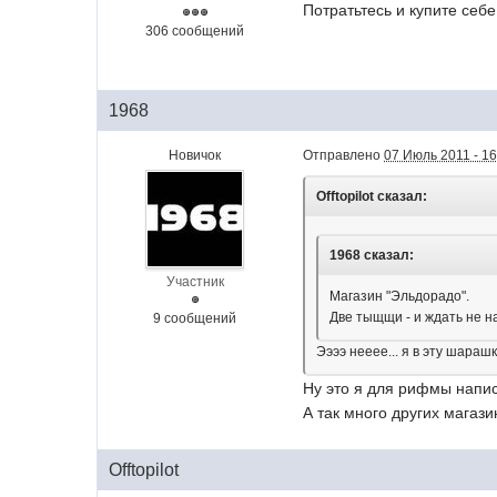
Потратьтесь и купите себе
306 сообщений
1968
Новичок
Отправлено
07 Июль 2011 - 16
Offtopilot сказал:
1968 сказал:
Участник
Магазин "Эльдорадо".
Две тыщщи - и ждать не н
9 сообщений
Ээээ нееее... я в эту шараш
Ну это я для рифмы напис
А так много других магаз
Offtopilot