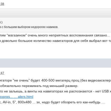
:38
:)
ов с большим выбором недорогих навиков.
 этим "магазином" очень много неприятных воспоминания связано...
ав довольно большое количество навигаторов для себя выбрал вот 
:47
аторе "не очень" будет. 400-500 мегагерц проц (без видеоакселер
. обязательно пережимать под меньший размер.
го не зальешь, а винты на навигаторах не распознаются - нет USB 
expres... ... alers.html
V-in, 5", 800х480 ... эх, надо будет обозреть его как-нибудь ....