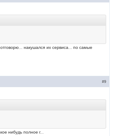
отговорю... накушался их сервиса... по самые
#9
ое нибудь полное г...