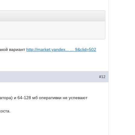
такой вариант
http://market.yandex... ... 9&clid=502
#12
атора) и 64-128 мб оперативки не успевают
хоста.