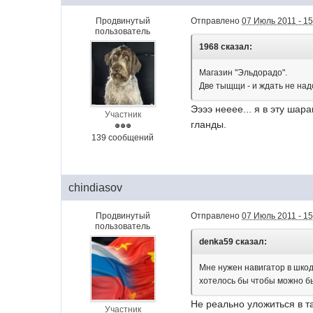
Продвинутый
Отправлено
07 Июль 2011 - 15
пользователь
1968 сказал:
Магазин "Эльдорадо".
Две тыщщи - и ждать не над
Ээээ нееее... я в эту шар
Участник
гланды.
139 сообщений
chindiasov
Продвинутый
Отправлено
07 Июль 2011 - 15
пользователь
denka59 сказал:
Мне нужен навигатор в шкод
хотелось бы чтобы можно б
Не реально уложиться в та
Участник