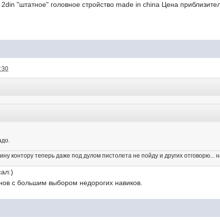
 2din "штатное" головное стройство made in china Цена приблизите
:30
адо.
кину контору теперь даже под дулом пистолета не пойду и других отговорю... 
ал:)
инов с большим выбором недорогих навиков.