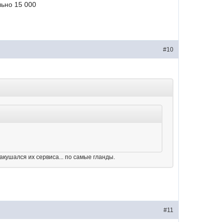
льно 15 000
#10
накушался их сервиса... по самые гланды.
#11