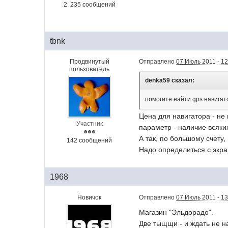
2 235 сообщений
tbnk
Продвинутый
Отправлено
07 Июль 2011 - 12
пользователь
denka59 сказал:
помогите найти gps навигат
Цена для навигатора - не
Участник
параметр - наличие всяки
А так, по большому счету
142 сообщений
Надо определиться с экра
1968
Новичок
Отправлено
07 Июль 2011 - 13
Магазин "Эльдорадо".
Две тыщщи - и ждать не н