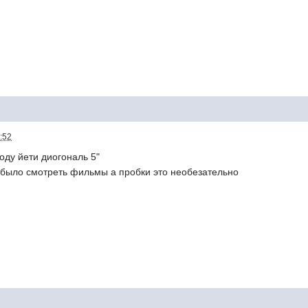
:52
оду йети диогональ 5"
 было смотреть фильмы а пробки это необезательно