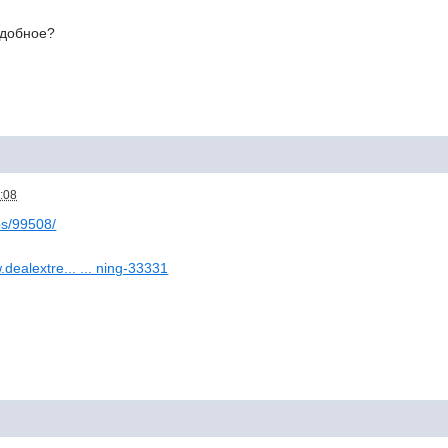
одобное?
:08
ps/99508/
.dealextre... ... ning-33331