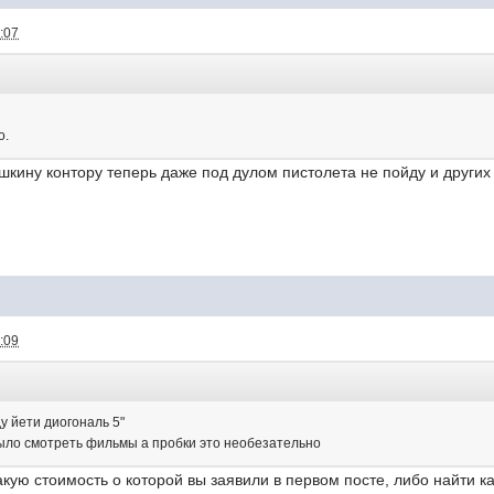
:07
о.
ашкину контору теперь даже под дулом пистолета не пойду и других 
:09
у йети диогональ 5"
ыло смотреть фильмы а пробки это необезательно
кую стоимость о которой вы заявили в первом посте, либо найти как