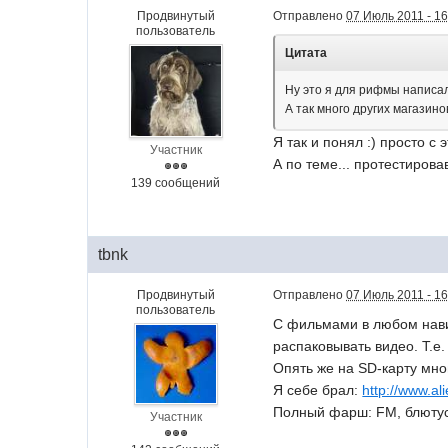
Продвинутый
Отправлено
07 Июль 2011 - 16
пользователь
Цитата
Ну это я для рифмы написал
А так много других магазин
Я так и понял :) просто с
Участник
А по теме... протестиров
139 сообщений
tbnk
Продвинутый
Отправлено
07 Июль 2011 - 16
пользователь
С фильмами в любом навиг
распаковывать видео. Т.е
Опять же на SD-карту мно
Я себе брал:
http://www.ali
Полный фарш: FM, блютус, A
Участник