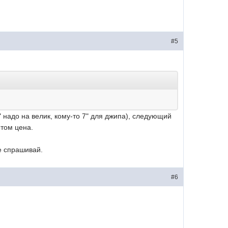
#5
" надо на велик, кому-то 7" для джипа), следующий
отом цена.
е спрашивай.
#6