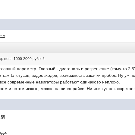
:12
ор цена 1000-2000 рублей
 главный параметр. Главный - диагональ и разрешение (кому-то 2.5
х там блютусов, видеовходов, возможность закачки пробок. Ну уж п
, все современные навигаторы работают одинаково неплохо.
ном и потом искать, можно на чинапрайсе. Ни или тут поконкретне
:55
адо.