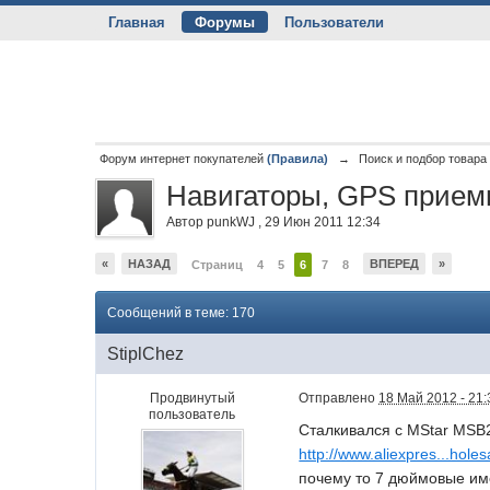
Главная
Форумы
Пользователи
Форум интернет покупателей
(Правила)
→
Поиск и подбор товара
Навигаторы, GPS прием
Автор
punkWJ
,
29 Июн 2011 12:34
«
НАЗАД
ВПЕРЕД
»
Страниц
4
5
6
7
8
Сообщений в теме: 170
StiplChez
Продвинутый
Отправлено
18 Май 2012 - 21:
пользователь
Сталкивался с MStar MSB2
http://www.aliexpres...holes
почему то 7 дюймовые име