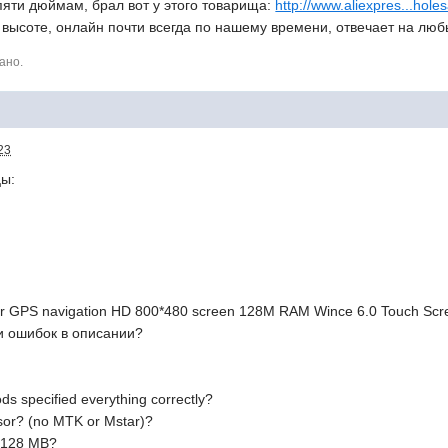
яти дюймам, брал вот у этого товарища:
http://www.aliexpres...holes
высоте, онлайн почти всегда по нашему времени, отвечает на люб
ано.
23
цы:
car GPS navigation HD 800*480 screen 128M RAM Wince 6.0 Touch Scr
и ошибок в описании?
ods specified everything correctly?
ssor? (no MTK or Mstar)?
y 128 MB?