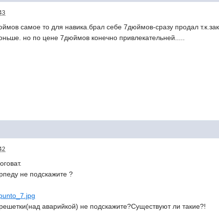
43
дюймов самое то для навика.брал себе 7дюймов-сразу продал т.к.за
 тоньше. но по цене 7дюймов конечно привлекательней.....
42
оговат.
орпеду не подскажите ?
_punto_7.jpg
решетки(над аварийкой) не подскажите?Существуют ли такие?!