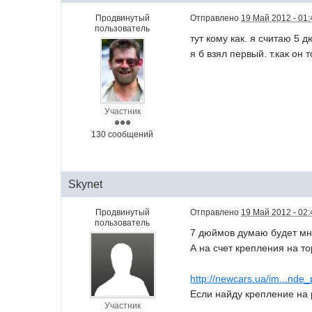
Продвинутый
Отправлено
19 Май 2012 - 01:
пользователь
тут кому как. я считаю 5 
я б взял первый. т.как он
Участник
130 сообщений
Skynet
Продвинутый
Отправлено
19 Май 2012 - 02:
пользователь
7 дюймов думаю будет мн
А на счет крепления на т
http://newcars.ua/im...nde
Если найду крепление на 
Участник