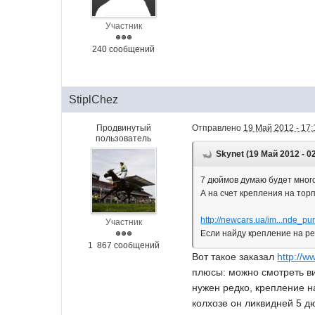
Участник
240 сообщений
StiplChez
Продвинутый
Отправлено
19 Май 2012 - 17:
пользователь
Skynet (19 Май 2012 - 0
7 дюймов думаю будет много
А на счет крепления на тор
http://newcars.ua/im...nde_pu
Участник
Если найду крепление на р
1 867 сообщений
Вот такое заказал
http://w
плюсы: можно смотреть ви
нужен редко, крепление н
колхозе он ликвидней 5 дю