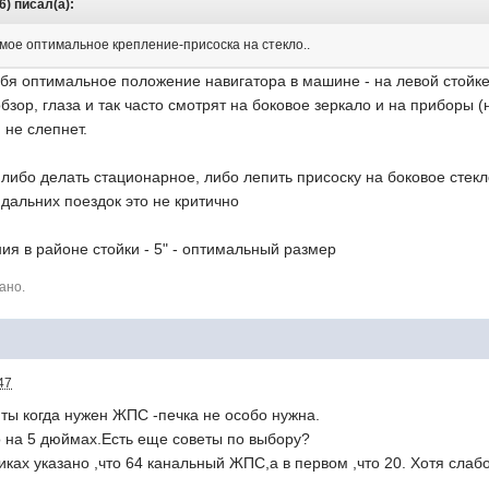
16) писал(а):
самое оптимальное крепление-присоска на стекло..
ебя оптимальное положение навигатора в машине - на левой стойк
зор, глаза и так часто смотрят на боковое зеркало и на приборы (
 не слепнет.
либо делать стационарное, либо лепить присоску на боковое стекло
 дальних поездок это не критично
ния в районе стойки - 5" - оптимальный размер
ано.
47
ты когда нужен ЖПС -печка не особо нужна.
о на 5 дюймах.Есть еще советы по выбору?
иках указано ,что 64 канальный ЖПС,а в первом ,что 20. Хотя слабо