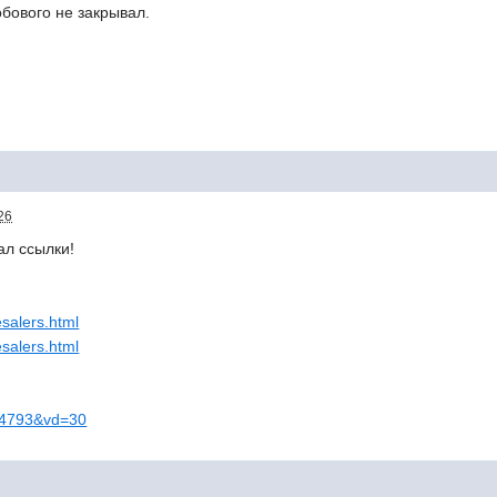
обового не закрывал.
26
л ссылки!
esalers.html
esalers.html
374793&vd=30