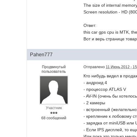
The size of internal memor
Screen resolution - HD (80
Ответ:
this car gps cpu is MTK, th
Вот и верь странице товара
Pahen777
Продвинутый
Отправлено
11 Июнь 2012 - 15
пользователь
Кто нибудь видел в прода
- андроид 4
- процессор ATLAS V
- AV-IN (очень бы хотелось
- 2 камеры
Участник
- встроенный (желательн
- крепление к лобовому с
68 сообщений
- зарядка от miniUSB или
- Если IPS дисплей, то ещ
Или пока это только мечт