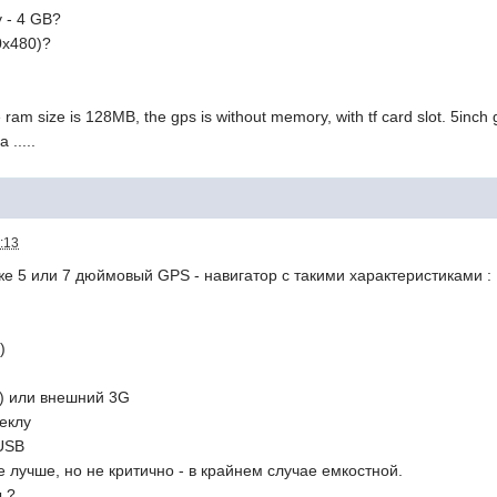
y - 4 GB?
0x480)?
e ram size is 128MB, the gps is without memory, with tf card slot. 5inch
 .....
:13
же 5 или 7 дюймовый GPS - навигатор с такими характеристиками :
)
о) или внешний 3G
теклу
 USB
е лучше, но не критично - в крайнем случае емкостной.
ы ?