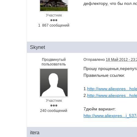
дефлектору, что бы пол л
Участник
1 867 сообщений
Skynet
Продвинутый
Отправлено
18 Май 2012 - 23:
пользователь
Прошу прощенья,перепута
Правильные ссылки:
1.
http://www.aliexpres...hol
2.
http://www.aliexpres...hol
Участник
7дюйм вариант:
240 сообщений
http://www.aliexpres...j_5
itera