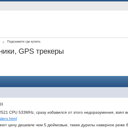
→
Подскажите где купить
ники, GPS трекеры
34
521 CPU 533MHz, сразу избавился от этого недоразумения, взял во
alers.html
ют цену дешевле чем 5 дюймовые, такие дурилы наверное реже бе