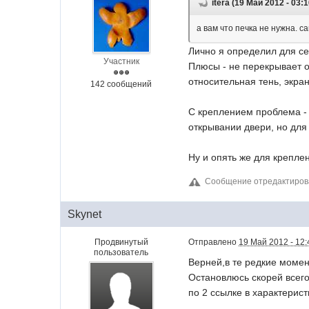
itera (19 Май 2012 - 03:
а вам что печка не нужна. 
Лично я определил для с
Участник
Плюсы - не перекрывает об
относительная тень, экран
142 сообщений
С креплением проблема - 
открывании двери, но для
Ну и опять же для крепле
Сообщение отредактиров
Skynet
Продвинутый
Отправлено
19 Май 2012 - 12:
пользователь
Верней,в те редкие момен
Остановлюсь скорей всег
по 2 ссылке в характерист