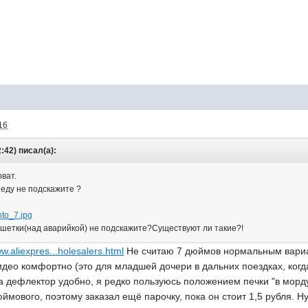
16
2:42) писал(а):
ват.
педу не подскажите ?
nto_7.jpg
ешетки(над аварийкой) не подскажите?Существуют ли такие?!
ww.aliexpres...holesalers.html
Не считаю 7 дюймов нормальным вариант
део комфортно (это для младшей дочери в дальних поездках, когда
а дефлектор удобно, я редко пользуюсь положением печки "в морду 
ймового, поэтому заказал ещё парочку, пока он стоит 1,5 рубля. Ну