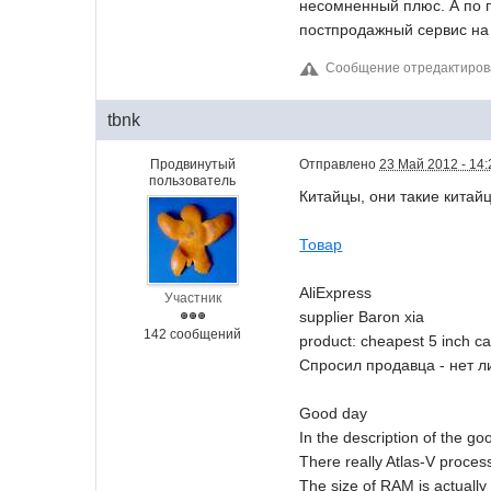
несомненный плюс. А по п
постпродажный сервис на 
Сообщение отредактиров
tbnk
Продвинутый
Отправлено
23 Май 2012 - 14:
пользователь
Китайцы, они такие китай
Товар
AliExpress
Участник
supplier Baron xia
142 сообщений
product: cheapest 5 inch 
Спросил продавца - нет л
Good day
In the description of the go
There really Atlas-V proce
The size of RAM is actuall