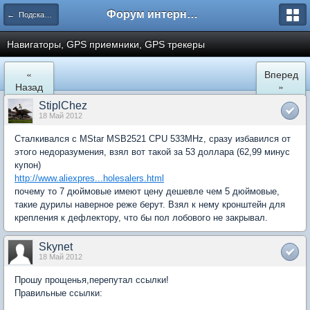
Форум интернет покупателей
← Подскажите где купить
Навигаторы, GPS приемники, GPS трекеры
«
Вперед
Назад
»
StiplChez
18 Май 2012
Сталкивался с MStar MSB2521 CPU 533MHz, сразу избавился от
этого недоразумения, взял вот такой за 53 доллара (62,99 минус
купон)
http://www.aliexpres...holesalers.html
почему то 7 дюймовые имеют цену дешевле чем 5 дюймовые,
такие дурилы наверное реже берут. Взял к нему кронштейн для
крепления к дефлектору, что бы пол лобового не закрывал.
Skynet
18 Май 2012
Прошу прощенья,перепутал ссылки!
Правильные ссылки: