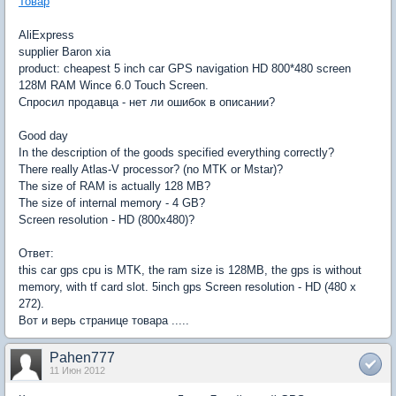
Товар
AliExpress
supplier Baron xia
product: cheapest 5 inch car GPS navigation HD 800*480 screen
128M RAM Wince 6.0 Touch Screen.
Спросил продавца - нет ли ошибок в описании?
Good day
In the description of the goods specified everything correctly?
There really Atlas-V processor? (no MTK or Mstar)?
The size of RAM is actually 128 MB?
The size of internal memory - 4 GB?
Screen resolution - HD (800x480)?
Ответ:
this car gps cpu is MTK, the ram size is 128MB, the gps is without
memory, with tf card slot. 5inch gps Screen resolution - HD (480 x
272).
Вот и верь странице товара .....
Pahen777
11 Июн 2012