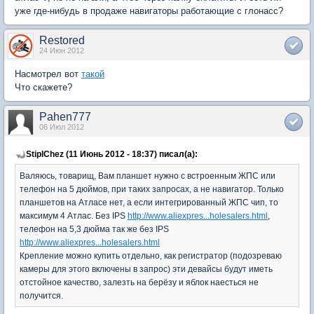
уже где-нибудь в продаже навигаторы работающие с глонасс?
Restored
24 Июн 2012
Насмотрел вот
такой
Что скажете?
Pahen777
06 Июл 2012
StiplChez (11 Июнь 2012 - 18:37) писал(а):
Валяюсь, товарищ, Вам планшет нужно с встроенным ЖПС или
телефон на 5 дюймов, при таких запросах, а не навигатор. Только
планшетов на Атласе нет, а если интегрированный ЖПС чип, то
максимум 4 Атлас. Без IPS
http://www.aliexpres...holesalers.html
,
телефон на 5,3 дюйма так же без IPS
http://www.aliexpres...holesalers.html
Крепление можно купить отдельно, как регистратор (подозреваю
камеры для этого включены в запрос) эти девайсы будут иметь
отстойное качество, залезть на берёзу и яблок наесться не
получится.