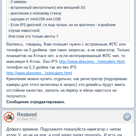
- 2 камеры
- встроенный (желательно) или внешний 3G
- крепление к лобовому стеклу
- зарядка от miniUSB или USB
- Если IPS дисплей, то еще лучше, но не критично - в крайнем
случае емкостной.
Или пока это только мечты ?
Валяюсь, товарищ, Вам планшет нужно с встроенным ЖПС или
телефон на 5 дюймов, при таких запросах, а не навигатор. Только
планшетов на Атласе нет, а если интегрированный ЖПС чип, то
максимум 4 Атлас. Без IPS
http://www.aliexpres...holesalers.html
,
телефон на 5,3 дюйма так же без IPS
http://www.aliexpres...holesalers.html
Крепление можно купить отдельно, как регистратор (подозреваю
камеры для этого включены в запрос) эти девайсы будут иметь
отстойное качество, залезть на берёзу и яблок наесться не
получится.
Сообщение отредактировано.
Restored
22 Июн 2012
Доброго времени. Подскажите пожалуйста навигатор с чипом
атлас V, но не на али, а чтоб через палку оплатить. И есть ли