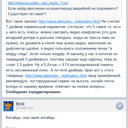
http://newcars.ua/im...nde_punto_7.jpg
Если найду крепление на решетки(над аварийкой) не подскажите?
Существуют ли такие?!
Вот такое заказал
http://www.aliexpres...holesalers.html
Не считаю
7 дюймов нормальным вариантом, согласен, что 5 самое то, но и
у него есть плюсы: можно смотреть видео комфортно (это для
младшей дочери в дальних поездках, когда на трассе нави не
нужен), он дешевле и лично мне нужен редко, крепление на
дефлектор удобно, я редко пользуюсь положением печки "в
морду лица", если только кондёр. И наконец у нас в колхозе он
ликвидней 5 дюймового, поэтому заказал ещё парочку, пока он
стоит 1,5 рубля. Ну и 5 Атлас с 4 Гб интегрированной памяти,
есть несомненный плюс. А по пяти дюймам, брал вот у этого
товарища:
http://www.aliexpres...holesalers.html
прод проверенный,
рекомендую, постпродажный сервис на высоте, онлайн почти
всегда по нашему времени, отвечает на любые вопросы.
Сообщение отредактировано.
tbnk
23 Май 2012
Китайцы, они такие китайцы: