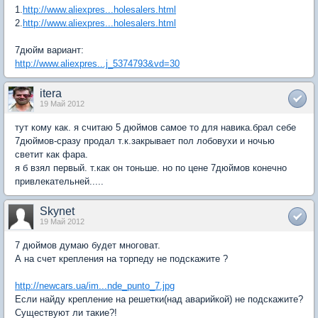
1.
http://www.aliexpres...holesalers.html
2.
http://www.aliexpres...holesalers.html
7дюйм вариант:
http://www.aliexpres...j_5374793&vd=30
itera
19 Май 2012
тут кому как. я считаю 5 дюймов самое то для навика.брал себе
7дюймов-сразу продал т.к.закрывает пол лобовухи и ночью
светит как фара.
я б взял первый. т.как он тоньше. но по цене 7дюймов конечно
привлекательней.....
Skynet
19 Май 2012
7 дюймов думаю будет многоват.
А на счет крепления на торпеду не подскажите ?
http://newcars.ua/im...nde_punto_7.jpg
Если найду крепление на решетки(над аварийкой) не подскажите?
Существуют ли такие?!