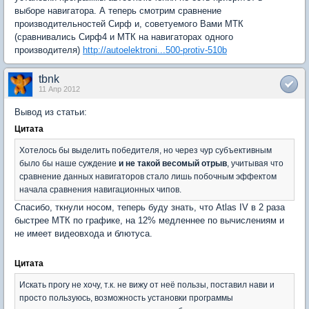
выборе навигатора. А теперь смотрим сравнение
производительностей Сирф и, советуемого Вами МТК
(сравнивались Сирф4 и МТК на навигаторах одного
производителя)
http://autoelektroni...500-protiv-510b
tbnk
11 Апр 2012
Вывод из статьи:
Цитата
Хотелось бы выделить победителя, но через чур субъективным
было бы наше суждение
и не такой весомый отрыв
, учитывая что
сравнение данных навигаторов стало лишь побочным эффектом
начала сравнения навигационных чипов.
Спасибо, ткнули носом, теперь буду знать, что Atlas IV в 2 раза
быстрее МТК по графике, на 12% медленнее по вычислениям и
не имеет видеовхода и блютуса.
Цитата
Искать прогу не хочу, т.к. не вижу от неё пользы, поставил нави и
просто пользуюсь, возможность установки программы