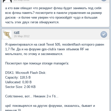
а кто вам обещал что резидент флеш будет занимать под себя
всю флеш память? посмотрите в панели управления на размер
дисков - и более чем уверен что произойдёт чудо и большая
часть этих двух гигов обнаружится.
ratt
26 Мар 2012
Я ориентировался на свой Texet 505, residentflash которого равен
1,7 Пи. Да и на форуме gps-club'а таких объемов RF не
мельлкало, по этому и засомневался.
Посмотрел при помощи storage manager'а:
DSK1: Microsoft Flash Disk:
Capacity: 118,5 B
Uallocated: 0,00 B
Sector Size: 2.00 KB
Собственно, вот... Никаких 2-x Гб...
upd: поковырялся на других форумах, оказалось, бывает и
меньше )))