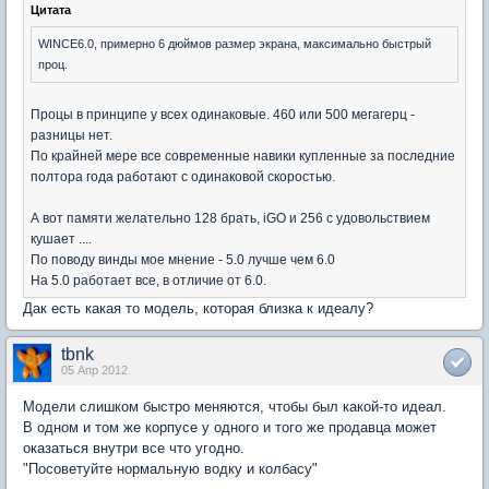
Цитата
WINCE6.0, примерно 6 дюймов размер экрана, максимально быстрый
проц.
Процы в принципе у всех одинаковые. 460 или 500 мегагерц -
разницы нет.
По крайней мере все современные навики купленные за последние
полтора года работают с одинаковой скоростью.
А вот памяти желательно 128 брать, iGO и 256 с удовольствием
кушает ....
По поводу винды мое мнение - 5.0 лучше чем 6.0
На 5.0 работает все, в отличие от 6.0.
Дак есть какая то модель, которая близка к идеалу?
tbnk
05 Апр 2012
Модели слишком быстро меняются, чтобы был какой-то идеал.
В одном и том же корпусе у одного и того же продавца может
оказаться внутри все что угодно.
"Посоветуйте нормальную водку и колбасу"