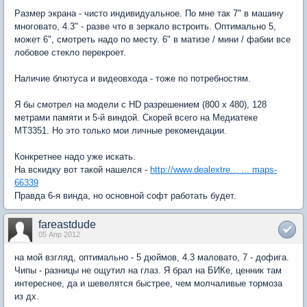
Размер экрана - чисто индивидуальное. По мне так 7" в машину
многовато, 4.3" - разве что в зеркало встроить. Оптимально 5,
может 6", смотреть надо по месту. 6" в матизе / мини / фабии все
лобовое стекло перекроет.
Наличие блютуса и видеовхода - тоже по потребностям.
Я бы смотрел на модели с HD разрешением (800 x 480), 128
метрами памяти и 5-й виндой. Скорей всего на Медиатеке
MT3351. Но это только мои личные рекомендации.
Конкретнее надо уже искать.
На вскидку вот такой нашелся -
http://www.dealextre... ... maps-
66339
Правда 6-я винда, но основной софт работать будет.
fareastdude
05 Апр 2012
на мой взгляд, оптимально - 5 дюймов, 4.3 маловато, 7 - дофига.
Чипы - разницы не ощутил на глаз. Я брал на БИКе, ценник там
интереснее, да и шевелятся быстрее, чем молчаливые тормоза
из дх.