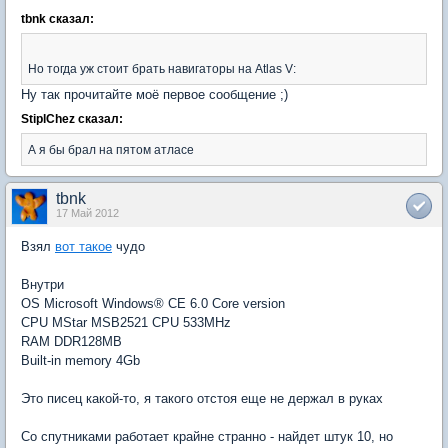
tbnk сказал:
Но тогда уж стоит брать навигаторы на Atlas V:
Ну так прочитайте моё первое сообщение ;)
StiplChez сказал:
А я бы брал на пятом атласе
tbnk
17 Май 2012
Взял
вот такое
чудо
Внутри
OS Microsoft Windows® CE 6.0 Core version
CPU MStar MSB2521 CPU 533MHz
RAM DDR128MB
Built-in memory 4Gb
Это писец какой-то, я такого отстоя еще не держал в руках
Со спутниками работает крайне странно - найдет штук 10, но