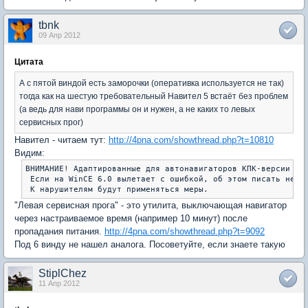
tbnk
09 Апр 2012
Цитата
А с пятой виндой есть заморочки (оперативка используется не так)
тогда как на шестую требовательный Навител 5 встаёт без проблем
(а ведь для нави программы он и нужен, а не каких то левых
сервисных прог)
Навител - читаем тут:
http://4pna.com/showthread.php?t=10810
Видим:
ВНИМАНИЕ! Адаптированные для автонавигаторов КПК-версии гар
 Если на WinCE 6.0 вылетает с ошибкой, об этом писать не ну
 К нарушителям будут применяться меры.
"Левая сервисная прога" - это утилита, выключающая навигатор
через настраиваемое время (например 10 минут) после
пропадания питания.
http://4pna.com/showthread.php?t=9092
Под 6 винду не нашел аналога. Посоветуйте, если знаете такую
StiplChez
11 Апр 2012