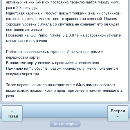
активных из них 5-6 и он постоянно переключается между ними,
раз в 2-3 секунды.
Идиотская картина - "глобус" покрыт точками (значки спутников),
которые хаотично меняют цвет с красного на зеленый. Причем
хороший уровень сигнала со спутника не означает что он будет
постоянно активным.
Проверял на iGO Primo, Navitel 5.1.0.97 и на встроенной утилите
мониторинга спутников.
Работает ооооооочень медленно. И запуск программ и
перерисовка карты.
В навителе карту скролить практически невозможно.
Нажимаю на "глобус" в правом нижнем углу, меню появляется
секунды через три.
Та же версия навитела на медиатеке с 64мб памяти работает
выше всяких похвал, хотя и проц тормознее и памяти меньше в 2
раза.
«
Вперед
Назад
»
Полная версия