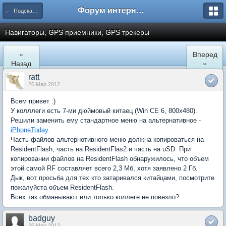
Форум интернет покупателей
← Подскажите где купить
Навигаторы, GPS приемники, GPS трекеры
«
Вперед
Назад
»
ratt
26 Мар 2012
Всем привет :)
У колллеги есть 7-ми дюймовый китаец (Win CE 6, 800x480).
Решили заменить ему стандартное меню на альтернативное -
iPhoneToday
.
Часть файлов альтернотивного меню должна копироваться на
ResidentFlash, часть на ResidentFlas2 и часть на uSD. При
копировании файлов на ResidentFlash обнаружилось, что объем
этой самой RF составляет всего 2,3 Мб, хотя заявлено 2 Гб.
Дык, вот просьба для тех кто затаривался китайцами, посмотрите
пожалуйста объем ResidentFlash.
Всех так обманывают или только коллеге не повезло?
badguy
26 Мар 2012