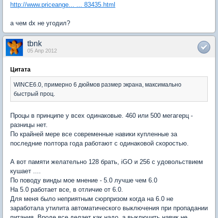
http://www.priceange... ... 83435.html
а чем dx не угодил?
tbnk
05 Апр 2012
Цитата
WINCE6.0, примерно 6 дюймов размер экрана, максимально
быстрый проц.
Процы в принципе у всех одинаковые. 460 или 500 мегагерц -
разницы нет.
По крайней мере все современные навики купленные за
последние полтора года работают с одинаковой скоростью.
А вот памяти желательно 128 брать, iGO и 256 с удовольствием
кушает ....
По поводу винды мое мнение - 5.0 лучше чем 6.0
На 5.0 работает все, в отличие от 6.0.
Для меня было неприятным сюрпризом когда на 6.0 не
заработала утилита автоматического выключения при пропадании
питания. Вроде все делает как надо, а выключить навик не