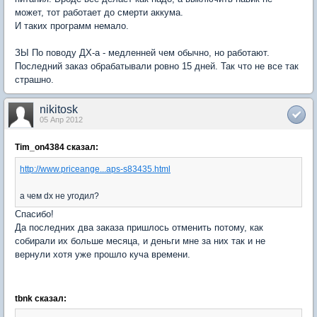
может, тот работает до смерти аккума.
И таких программ немало.
ЗЫ По поводу ДХ-а - медленней чем обычно, но работают.
Последний заказ обрабатывали ровно 15 дней. Так что не все так
страшно.
nikitosk
05 Апр 2012
Tim_on4384 сказал:
http://www.priceange...aps-s83435.html
а чем dx не угодил?
Спасибо!
Да последних два заказа пришлось отменить потому, как
собирали их больше месяца, и деньги мне за них так и не
вернули хотя уже прошло куча времени.
tbnk сказал: