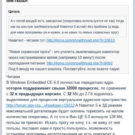
tbnk сказал:
Цитата
А с пятой виндой есть заморочки (оперативка используется не так) тогда
как на шестую требовательный Навител 5 встаёт без проблем (а ведь
для нави программы он и нужен, а не каких то левых сервисных прог)
Навител - читаем тут:
http://4pna.com/showthread.php?t=10810
"Левая сервисная прога" - это утилита, выключающая навигатор
через настраиваемое время (например 10 минут) после
пропадания питания.
http://4pna.com/showthread.php?t=9092
Под 6 винду не нашел аналога. Посоветуйте, если знаете такую
Читаем
В Windows Embedded CE 6.0 полностью переделано ядро,
к
оторое поддерживает свыше 32000 процессо
в, по сравнению
с
32 в предыдущих версиях
. С
32
Мб до 2 Гб поднялось
выделяемое для процессов виртуальное адресное пространство.
http://forum.gps-clu...showtopic=19212
A Навител 5 в 3Д режиме
максимальной детализации будет ооочень тормозить на малом
количестве оперативы. А то что в Вин ЦЕ 5.0 воткнули 128 Мб,
пользы не принесёт. Искать прогу не хочу, т.к. не вижу от неё
пользы, поставил нави и просто пользуюсь, возможность
установки программы автоотключения не есть приоритет в