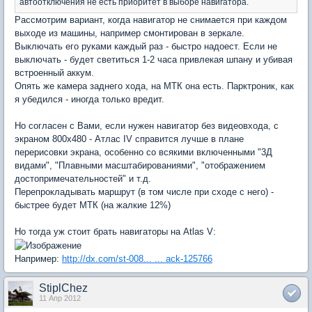
автоотключения не есть приоритет в выборе навигатора.
Рассмотрим вариант, когда навигатор не снимается при каждом
выходе из машины, например смонтирован в зеркале.
Выключать его руками каждый раз - быстро надоест. Если не
выключать - будет светиться 1-2 часа привлекая шпану и убивая
встроенный аккум.
Опять же камера заднего хода, на МТК она есть. Парктроник, как
я убедился - иногда только вредит.
Но согласен с Вами, если нужен навигатор без видеовхода, с
экраном 800х480 - Атлас IV справится лучше в плане
перерисовки экрана, особенно со всякими включенными "3Д
видами", "Плавными масштабированиями", "отображением
достопримечательностей" и т.д.
Перепрокладывать маршрут (в том числе при сходе с него) -
быстрее будет МТК (на жалкие 12%)
Но тогда уж стоит брать навигаторы на Atlas V:
Например:
http://dx.com/st-008... ... ack-125766
StiplChez
11 Апр 2012