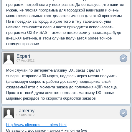
программ. потребности у всех разные.Да соглашусь ,что навител
нужен, не плохая программа для городской навигации и очень
много региональных карт делается именно для этой программы.
Но в поездках за город, а хуже того в тму тараканью, увы
навител становится слеп и часто приходится использовать
программы ОЗИ и SAS. Также не плохо если у навигатора будет
внешняя антенна, в этом случае получается более точное
позиционирование.
Expert
07 Апр 2012
Мой случай по интернет-магазину DX, заказ сделал 7
января...отправили 30 марта, надеюсь через месяц получить
(анализируя скорость работы доставки) предварительный
ожидаемый итог с момента заказа до получения 4(!!!) месяца.
Просто от всей души хочется пожелать магазину DX- новых
мировых рекордов по скорости обработки заказов
Tamerby
07 Апр 2012
http://www.aliexpres... ... alers.html
69 вышло с доставкой чайной + купон на 5уе