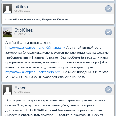
nikitosk
05 Апр 2012
Спасибо за пожсказки, будем выбирать
StiplChez
07 Апр 2012
А я бы брал на пятом атласе
http://www.aliexpres...atId=0&manual=y
А с пятой виндой есть
заморочки (оперативка используется не так) тогда как на шестую
требовательный Навител 5 встаёт без проблем (а ведь для нави
программы он и нужен, а не каких то левых сервисных прог) А в
чипах разница есть и ощутимая, покупались две штуки
http://www.aliexpres...holesalers.html
, но были проданы, т.к. MStar
MSB2521 CPU 533MHz оказался слабей SirfAtlas5.
Expert
07 Апр 2012
В походах пользуюсь туристическим Етрексом, размер экрана
6см на 3см, и пусть хоть как меня убеждают что экрана
достаточно НЕ СОГЛАШУСЬ ----Мое мнение Экрана много не
бывает, в автомобиль покупал ... только 7 дюймовый. Насчёт