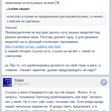
нежелание использовать всякие ПК.
Lerius сказал:
если порт в телеке не предназначен для просмотра кино, то ничего
с ним уже не сделаешь.
Чепуха!
Производителям не выгодно делать кучу разных моделей под
разные ценовые ниши. Поэтому далают одну, а для дешевых
моделей часть функций отключают программно...
http://yandex.ru/yan...ровать usb порт
в первой пятерке ссылок есть ссылка на иксбит с темой по
самсунгам.
ps Про то, что разблокировка делается на свой страх и риск, и,
главное - лишает гарантии, думаю предупреждать не надо?
Yoker
21 Апр 2013
Ссылка у меня открывается как пустой запрос. Жалко. А по
запросу "телевизор Samsung разблокировать usb порт" иксбита
нет у меня. Но я этот сайт знаю, полазаю там. Хотя вчера вроде
нашёл несколько вариантов. И диоды паять предлагают, и в