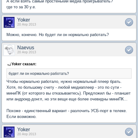
А если взять самый простенький медиа проигрыватель?
где то за 30 у.е.
Yoker
20 Апр 2013
Можно, конечно. Но будет ли он нормально работать?
Naevus
20 Апр 2013
Yoker сказал:
будет ли он нормально работать?
Чтобы нормально работало, нужно нормальный плеер брать.
Хотя, по большому счету - любой медиаплеер - это по сути -
миниПК (от которого вы отказываетесь). Предложил бы - планшет
или андроид-донгл, но эти вещи еще более очевидны миниПК...
Похоже - единственный вариант - разлочить УСБ-порт в телеке.
Если возможно.
Yoker
20 Апр 2013