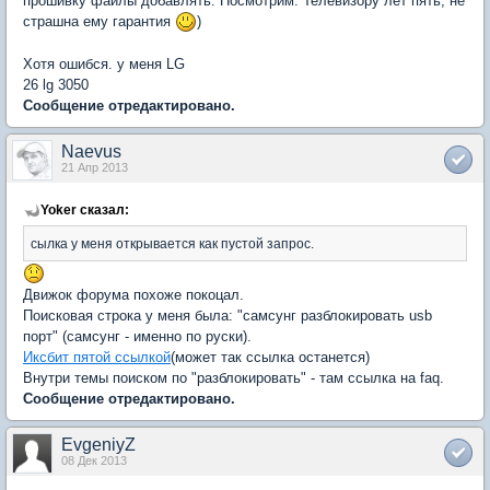
прошивку файлы добавлять. Посмотрим. Телевизору лет пять, не
страшна ему гарантия
)
Хотя ошибся. у меня LG
26 lg 3050
Сообщение отредактировано.
Naevus
21 Апр 2013
Yoker сказал:
сылка у меня открывается как пустой запрос.
Движок форума похоже покоцал.
Поисковая строка у меня была: "самсунг разблокировать usb
порт" (самсунг - именно по руски).
Иксбит пятой ссылкой
(может так ссылка останется)
Внутри темы поиском по "разблокировать" - там ссылка на faq.
Сообщение отредактировано.
EvgeniyZ
08 Дек 2013