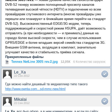
DVB-S2 тюнеру возможен полноценный просмотр каналов
телевидения высокой чёткости (HDTV) и подключение ко всем
провайдерам спутникового интернета (многие провайдеры уже
перешли или планируют в ближайшее время перейти на стандарт
DVB-S2). Высококачественный EDGE/3G модем, теперь
поддерживающий и скоростной режим HSUPA, даёт возможность
отправлять (а при необходимости — и принимать) данные на
гораздо более высокой скорости, чем в случае использования
GPRS/EDGE и более младших версий семейства стандартов 3G.
Внешняя GSM-антенна, входящая в комплект, значительно
улучшает качество и стабильность приёма сигнала.
Прикрепленные файлы
Tennex NetLine 300S rev.2.jpg
12,05К
6 Количество загрузок:
Le_Xa
22 Сен 2012
Где можно найти дешевый тв медиаплеер типо такого
http://www.ownta.com...sd-mmc-new.html
Mikalai
22 Сен 2012
Le_Xa
, вот был обзор, а в нем комментарии, а если по сайту