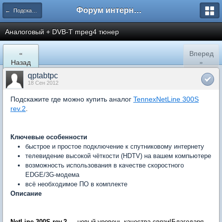
Форум интернет покупателей
← Подскажите где купить
Аналоговый + DVB-T mpeg4 тюнер
«
Вперед
Назад
»
qptabtpc
18 Сен 2012
Подскажите где можно купить аналог
Tennex
NetLine 300S
rev.2
.
Ключевые особенности
быстрое и простое подключение к спутниковому интернету
телевидение высокой чёткости (HDTV) на вашем компьютере
возможность использования в качестве скоростного
EDGE/3G-модема
всё необходимое ПО в комплекте
Описание
NetLine 300S rev.2
— новый уровень качества связи!Благодаря