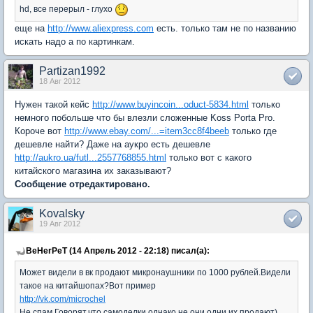
hd, все перерыл - глухо
еще на
http://www.aliexpress.com
есть. только там не по названию
искать надо а по картинкам.
Partizan1992
18 Авг 2012
Нужен такой кейс
http://www.buyincoin...oduct-5834.html
только
немного побольше что бы влезли сложенные Koss Porta Pro.
Короче вот
http://www.ebay.com/...=item3cc8f4beeb
только где
дешевле найти? Даже на аукро есть дешевле
http://aukro.ua/futl...2557768855.html
только вот с какого
китайского магазина их заказывают?
Сообщение отредактировано.
Kovalsky
19 Авг 2012
BeHerPeT (14 Апрель 2012 - 22:18) писал(а):
Может видели в вк продают микронаушники по 1000 рублей.Видели
такое на китайшопах?Вот пример
http://vk.com/microchel
Не спам.Говорят,что самоделки,однако не они одни их продают)