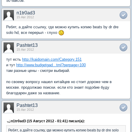
50 баксов.
n1tr0ad3
15 Авг 2012
Ребят, а дайте ссылку, где можно купить копию beats by dr dre
solo hd, все перерыл - глухо
Pashtet13
15 Авг 2012
тут есть
http://kaidomain.com/Category.151
и тут
http://www.budgetgad...tml?perpage=100
там разные цены - смотри выбирай.
по своему вопросу нашел китайцев но стоит дороже чем в
москве. продолжаю поиски. если кто знает подобие буду
благодарен даже за название.
Pashtet13
15 Авг 2012
n1tr0ad3 (15 Август 2012 - 01:41) писал(а):
Ребят, а дайте ссылку, где можно купить копию beats by dr dre solo