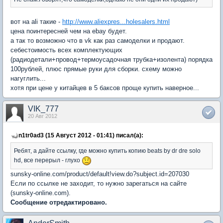
вот на ali такие -
http://www.aliexpres...holesalers.html
цена поинтересней чем на ebay будет.
а так то возможно что в vk как раз самоделки и продают.
себестоимость всех комплектующих
(радиодетали+провод+термоусадочная трубка+изолента) порядка
100рублей, плюс прямые руки для сборки. схему можно
нагуглить...
хотя при цене у китайцев в 5 баксов проще купить наверное...
VIK_777
20 Авг 2012
n1tr0ad3 (15 Август 2012 - 01:41) писал(а):
Ребят, а дайте ссылку, где можно купить копию beats by dr dre solo
hd, все перерыл - глухо
sunsky-online.com/product/default!view.do?subject.id=207030
Если по ссылке не заходит, то нужно зарегаться на сайте
(sunsky-online.com).
Сообщение отредактировано.