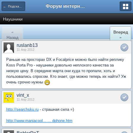
Форум интернет покупателей
← Подскажите где купить
Наушники
«
Вперед
Назад
»
ruslanb13
11 Апр 2012
Раньше на просторах DX и Focalprice можно было найти реплику
Koss Porta Pro - наушники довольно неплохого качества за
низкую цену. В середине марта они куда то пропали, хоть и
пользовались спросом. Кто знает, где можно теперь их найти? Уж
очень срочно нужны
vint_x
11 Апр 2012
http://searchsku.ru
- страшная сила =)
http://www.maniacool... ... dphone.htm