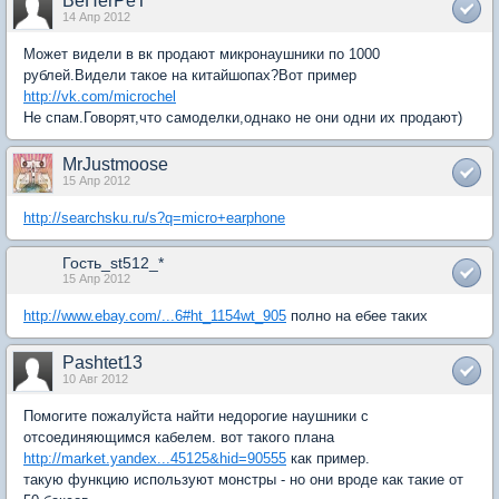
BeHerPeT
14 Апр 2012
Может видели в вк продают микронаушники по 1000
рублей.Видели такое на китайшопах?Вот пример
http://vk.com/microchel
Не спам.Говорят,что самоделки,однако не они одни их продают)
MrJustmoose
15 Апр 2012
http://searchsku.ru/s?q=micro+earphone
Гость_st512_*
15 Апр 2012
http://www.ebay.com/...6#ht_1154wt_905
полно на ебее таких
Pashtet13
10 Авг 2012
Помогите пожалуйста найти недорогие наушники с
отсоединяющимся кабелем. вот такого плана
http://market.yandex...45125&hid=90555
как пример.
такую функцию используют монстры - но они вроде как такие от