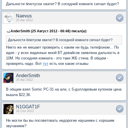
Дальности блютуски хватит? В соседней комнате сигнал будет?
Naevus
25 Авг 2012
AnderSmith (25 Август 2012 - 06:48) писал(а):
Дальности блютуски хватит? В соседней комнате сигнал будет?
Никто же не мешает проверить с каким ни будь телефоном... По
идее - у всех виденных мной БТ девайсов заявлена дальность в
10М. Но соседняя комната - это таки ЖБ стена. В общем -
проверять надо. Вот
тут
есть кое какие отзывы
AnderSmith
25 Авг 2012
В общем взял Somic PC-31 на али, с 5-долларовым купоном цена
вышла $22,36.
N1GGAT1F
26 Сен 2012
Не могли бы вы посоветовать недорогие наушники с хорошим
звучанием?