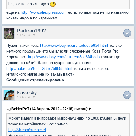
hd, все перерыл - глухо
еще на
http://www.aliexpress.com
есть. только там не по названию
искать надо а по картинкам.
Partizan1992
18 Авг 2012
Нужен такой кейс
http://www.buyincoin...oduct-5834.html
только
немного побольше что бы влезли сложенные Koss Porta Pro.
Короче вот
http://www.ebay.com/...=item3cc8f4beeb
только где
дешевле найти? Даже на аукро есть дешевле
http://aukro.ua/futl...2557768855.html
только вот с какого
китайского магазина их заказывают?
Сообщение отредактировано.
Kovalsky
19 Авг 2012
BeHerPeT (14 Апрель 2012 - 22:18) писал(а):
Может видели в вк продают микронаушники по 1000 рублей.Видели
такое на китайшопах?Вот пример
http://vk.com/microchel
Не спам.Говорят,что самоделки,однако не они одни их продают)