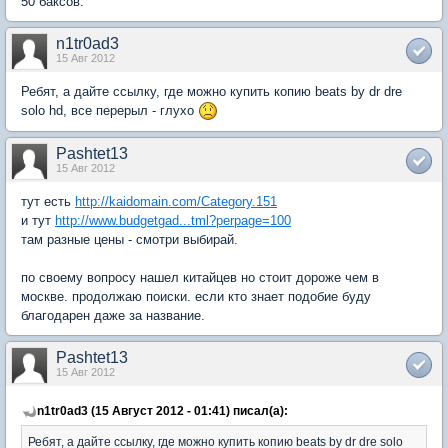
50 баксов.
n1tr0ad3
15 Авг 2012
Ребят, а дайте ссылку, где можно купить копию beats by dr dre
solo hd, все перерыл - глухо
Pashtet13
15 Авг 2012
тут есть
http://kaidomain.com/Category.151
и тут
http://www.budgetgad...tml?perpage=100
там разные цены - смотри выбирай.
по своему вопросу нашел китайцев но стоит дороже чем в
москве. продолжаю поиски. если кто знает подобие буду
благодарен даже за название.
Pashtet13
15 Авг 2012
n1tr0ad3 (15 Август 2012 - 01:41) писал(а):
Ребят, а дайте ссылку, где можно купить копию beats by dr dre solo