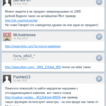
BeHerPeT
14 Апр 2012
Может видели в вк продают микронаушники по 1000
рублей.Видели такое на китайшопах?Вот пример
http://vk.com/microchel
Не спам.Говорят,что самоделки,однако не они одни их продают)
MrJustmoose
15 Апр 2012
http://searchsku.ru/s?q=micro+earphone
Гость_st512_*
15 Апр 2012
http://www.ebay.com/...6#ht_1154wt_905
полно на ебее таких
Pashtet13
10 Авг 2012
Помогите пожалуйста найти недорогие наушники с
отсоединяющимся кабелем. вот такого плана
http://market.yandex...45125&hid=90555
как пример.
такую функцию используют монстры - но они вроде как такие от