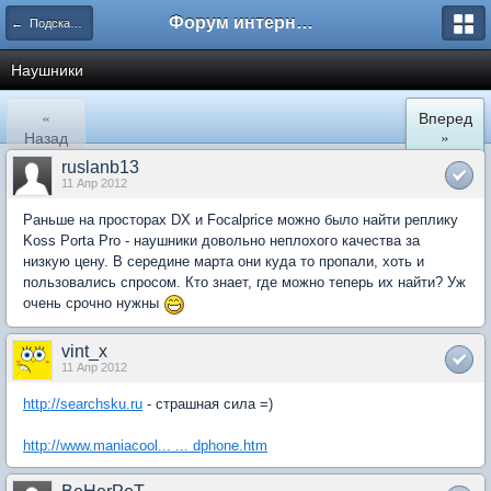
Форум интернет покупателей
← Подскажите где купить
Наушники
«
Вперед
Назад
»
ruslanb13
11 Апр 2012
Раньше на просторах DX и Focalprice можно было найти реплику
Koss Porta Pro - наушники довольно неплохого качества за
низкую цену. В середине марта они куда то пропали, хоть и
пользовались спросом. Кто знает, где можно теперь их найти? Уж
очень срочно нужны
vint_x
11 Апр 2012
http://searchsku.ru
- страшная сила =)
http://www.maniacool... ... dphone.htm