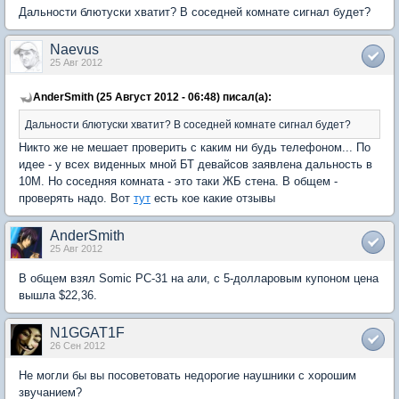
Дальности блютуски хватит? В соседней комнате сигнал будет?
Naevus
25 Авг 2012
AnderSmith (25 Август 2012 - 06:48) писал(а):
Дальности блютуски хватит? В соседней комнате сигнал будет?
Никто же не мешает проверить с каким ни будь телефоном... По
идее - у всех виденных мной БТ девайсов заявлена дальность в
10М. Но соседняя комната - это таки ЖБ стена. В общем -
проверять надо. Вот
тут
есть кое какие отзывы
AnderSmith
25 Авг 2012
В общем взял Somic PC-31 на али, с 5-долларовым купоном цена
вышла $22,36.
N1GGAT1F
26 Сен 2012
Не могли бы вы посоветовать недорогие наушники с хорошим
звучанием?