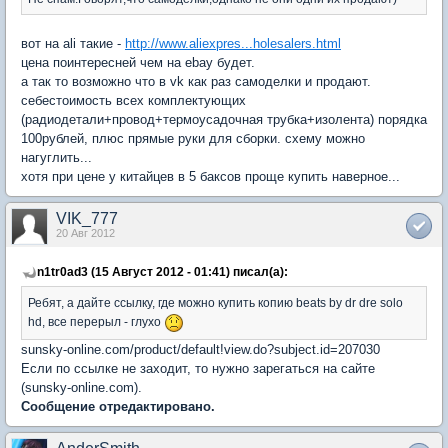
вот на ali такие -
http://www.aliexpres...holesalers.html
цена поинтересней чем на ebay будет.
а так то возможно что в vk как раз самоделки и продают.
себестоимость всех комплектующих
(радиодетали+провод+термоусадочная трубка+изолента) порядка
100рублей, плюс прямые руки для сборки. схему можно
нагуглить...
хотя при цене у китайцев в 5 баксов проще купить наверное...
VIK_777
20 Авг 2012
n1tr0ad3 (15 Август 2012 - 01:41) писал(а):
Ребят, а дайте ссылку, где можно купить копию beats by dr dre solo
hd, все перерыл - глухо
sunsky-online.com/product/default!view.do?subject.id=207030
Если по ссылке не заходит, то нужно зарегаться на сайте
(sunsky-online.com).
Сообщение отредактировано.