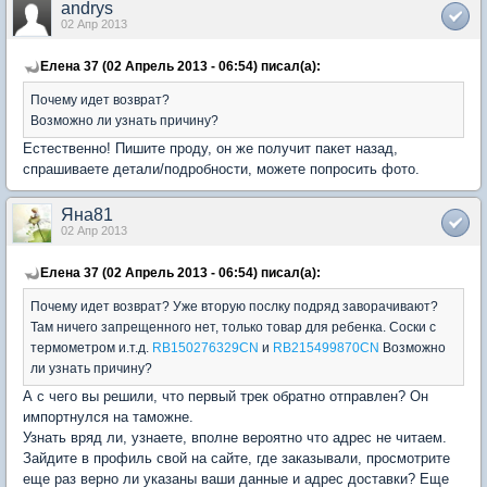
andrys
02 Апр 2013
Елена 37 (02 Апрель 2013 - 06:54) писал(а):
Почему идет возврат?
Возможно ли узнать причину?
Естественно! Пишите проду, он же получит пакет назад,
спрашиваете детали/подробности, можете попросить фото.
Яна81
02 Апр 2013
Елена 37 (02 Апрель 2013 - 06:54) писал(а):
Почему идет возврат? Уже вторую послку подряд заворачивают?
Там ничего запрещенного нет, только товар для ребенка. Соски с
термометром и.т.д.
RB150276329CN
и
RB215499870CN
Возможно
ли узнать причину?
А с чего вы решили, что первый трек обратно отправлен? Он
импортнулся на таможне.
Узнать вряд ли, узнаете, вполне вероятно что адрес не читаем.
Зайдите в профиль свой на сайте, где заказывали, просмотрите
еще раз верно ли указаны ваши данные и адрес доставки? Еще