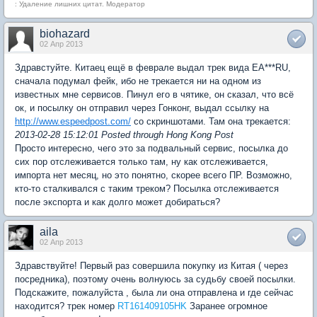
: Удаление лишних цитат. Модератор
biohazard
02 Апр 2013
Здравстуйте. Китаец ещё в феврале выдал трек вида EA***RU,
сначала подумал фейк, ибо не трекается ни на одном из
известных мне сервисов. Пинул его в чятике, он сказал, что всё
ок, и посылку он отправил через Гонконг, выдал ссылку на
http://www.espeedpost.com/
со скриншотами. Там она трекается:
2013-02-28 15:12:01 Posted through Hong Kong Post
Просто интересно, чего это за подвальный сервис, посылка до
сих пор отслеживается только там, ну как отслеживается,
импорта нет месяц, но это понятно, скорее всего ПР. Возможно,
кто-то сталкивался с таким треком? Посылка отслеживается
после экспорта и как долго может добираться?
aila
02 Апр 2013
Здравствуйте! Первый раз совершила покупку из Китая ( через
посредника), поэтому очень волнуюсь за судьбу своей посылки.
Подскажите, пожалуйста , была ли она отправлена и где сейчас
находится? трек номер
RT161409105HK
Заранее огромное