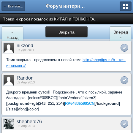
Форум интернет покупателей
← Все вопросы по отслеживанию посылок
Треки и сроки посылок из КИТАЯ и ГОНКОНГА...
«
Закрыта
Вперед
Назад
»
nikzond
07 Дек 2011
Тема закрыта - продолжаем в новой теме
http://shoptips.ru/b...тая-
и-гонконга/
Randon
02 Апр 2013
Доброго времени суток!!! Подскажите , что с посылкой, заранее
благодарю. [color=#009BCC][font=Verdana][size=3]
[background=rgb(243, 251, 254)]
RA648365995CN
[/background]
[/size][/font][/color]
shepherd76
02 Апр 2013