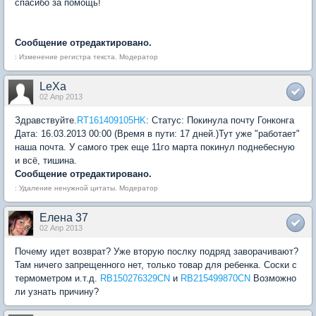
спасибо за помощь!
Сообщение отредактировано.
: Изменение регистра текста. Модератор
LeXa
02 Апр 2013
Здравствуйте.
RT161409105HK
: Статус: Покинула почту Гонконга
Дата: 16.03.2013 00:00 (Время в пути: 17 дней.)Тут уже "работает"
наша почта. У самого трек еще 11го марта покинул поднебесную
и всё, тишина.
Сообщение отредактировано.
: Удаление ненужной цитаты. Модератор
Елена 37
02 Апр 2013
Почему идет возврат? Уже вторую послку подряд заворачивают?
Там ничего запрещенного нет, только товар для ребенка. Соски с
термометром и.т.д.
RB150276329CN
и
RB215499870CN
Возможно
ли узнать причину?