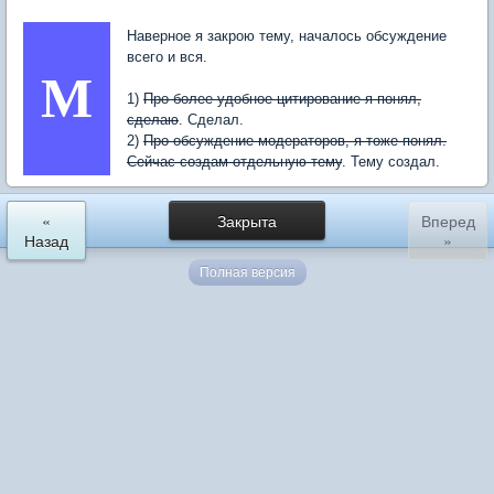
Наверное я закрою тему, началось обсуждение
всего и вся.
M
1)
Про более удобное цитирование я понял,
сделаю
. Сделал.
2)
Про обсуждение модераторов, я тоже понял.
Сейчас создам отдельную тему
. Тему создал.
«
Закрыта
Вперед
Назад
»
Полная версия