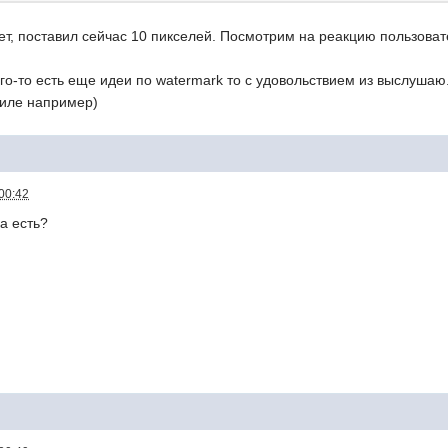
ет, поставил сейчас 10 пикселей. Посмотрим на реaкцию пользоват
ого-то есть еще идеи по watermark то с удовольствием из выслуша
диле например)
00:42
а есть?