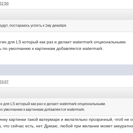
22:50
дут, постараюсь успеть к 1му декабря.
гин для LS который как раз и делает watermark опциональными.
ь по умолчанию к картинкам добавляется watermark.
23:07
н для LS который как раз и делает watermark опциональными.
по умолчанию к картинкам добавляется watermark.
инку картинки такой ватермарк и желательно прозрачный, чтоб не 
а, что сейчас есть, нет. Думаю, любой при желании может аккуратно