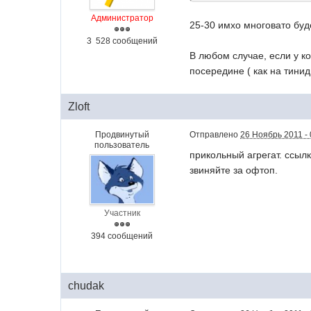
Администратор
25-30 имхо многовато буд
3 528 сообщений
В любом случае, если у к
посередине ( как на тини
Zloft
Продвинутый
Отправлено
26 Ноябрь 2011 - 
пользователь
прикольный агрегат. ссылк
звиняйте за офтоп.
Участник
394 сообщений
chudak