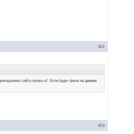
#22
ринадлежат сайту mysku.ru". Если будет фича на движке
#23