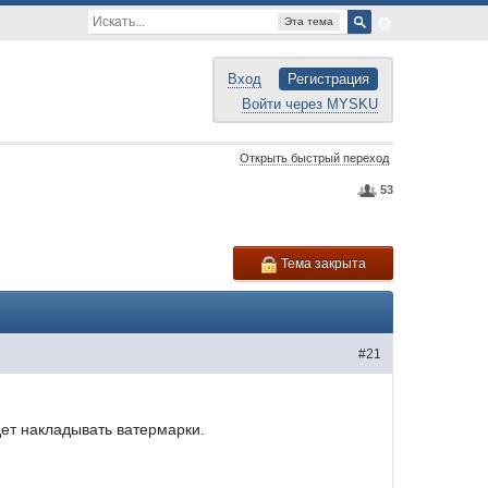
Эта тема
Вход
Регистрация
Войти через MYSKU
Открыть быстрый переход
53
Тема закрыта
#21
дет накладывать ватермарки.