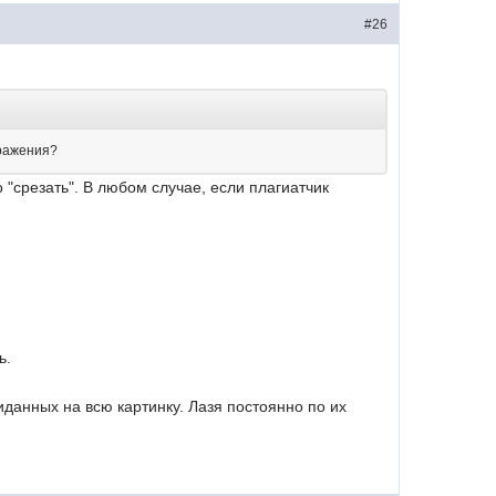
#26
бражения?
о "срезать". В любом случае, если плагиатчик
ь.
иданных на всю картинку. Лазя постоянно по их