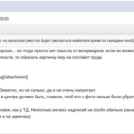
00:00
о. но насколько уместно будет смотреться watermark прямо по середине изо
хорошо... но тогда просто нет смысла от ватермарков, если их можн
ипасте, то обрезать картинку ему не составит труда.
pg
[/attachment]
Заметно, но не сильно, да и не очень напрягает.
в центре должен быть, главное, чтоб его с фото нельзя было убрат
хожее, как у ТД, Несколько мелких надписей не особо обильно раск
и и не замечаю)