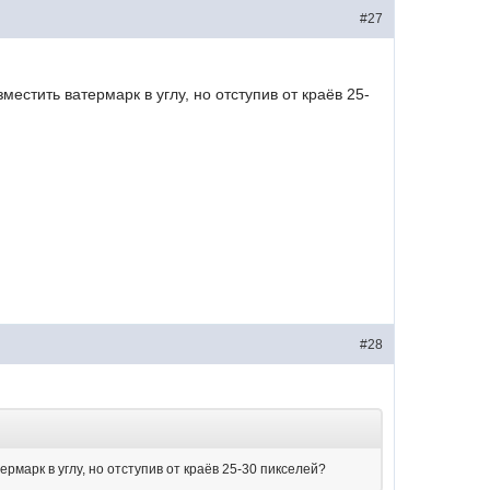
#27
местить ватермарк в углу, но отступив от краёв 25-
#28
рмарк в углу, но отступив от краёв 25-30 пикселей?