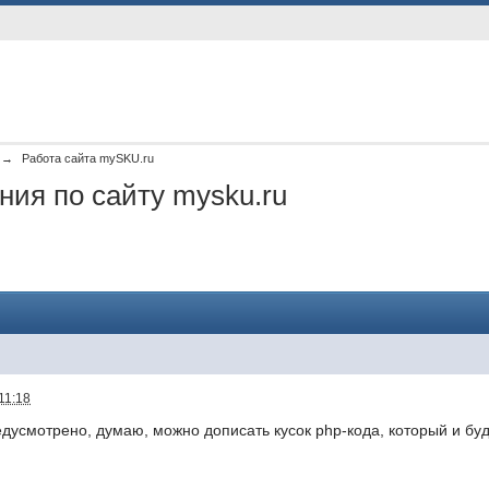
→
Работа сайта mySKU.ru
ия по сайту mysku.ru
11:18
дусмотрено, думаю, можно дописать кусок php-кода, который и бу