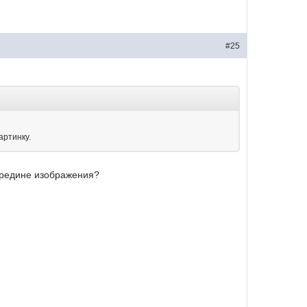
#25
.
артинку.
середине изображения?