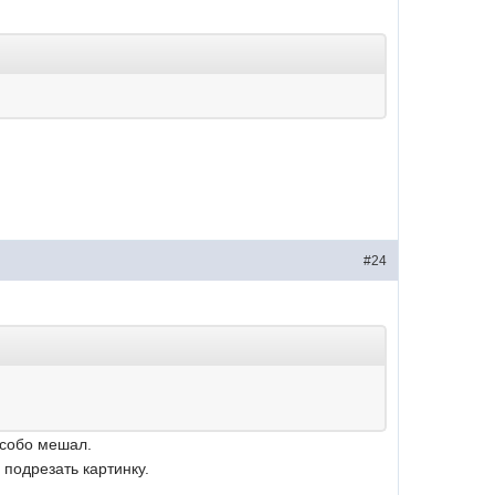
#24
особо мешал.
 подрезать картинку.