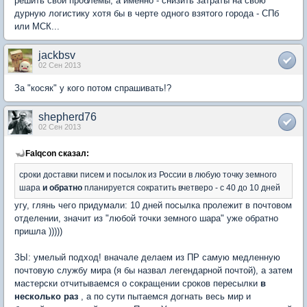
решить свои проблемы, а именно - снизить затраты на свою
дурную логистику хотя бы в черте одного взятого города - СПб
или МСК...
jackbsv
02 Сен 2013
За "косяк" у кого потом спрашивать!?
shepherd76
02 Сен 2013
Falqcon сказал:
сроки доставки писем и посылок из России в любую точку земного
шара
и обратно
планируется сократить вчетверо - с 40 до 10 дней
угу, глянь чего придумали: 10 дней посылка пролежит в почтовом
отделении, значит из "любой точки земного шара" уже обратно
пришла )))))
ЗЫ: умелый подход! вначале делаем из ПР самую медленную
почтовую службу мира (я бы назвал легендарной почтой), а затем
мастерски отчитываемся о сокращении сроков пересылки
в
несколько раз
, а по сути пытаемся догнать весь мир и