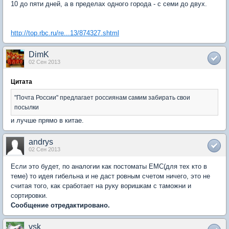
10 до пяти дней, а в пределах одного города - с семи до двух.
http://top.rbc.ru/re...13/874327.shtml
DimK
02 Сен 2013
Цитата
"Почта России" предлагает россиянам самим забирать свои
посылки
и лучше прямо в китае.
andrys
02 Сен 2013
Если это будет, по аналогии как постоматы ЕМС(для тех кто в
теме) то идея гибельна и не даст ровным счетом ничего, это не
считая того, как сработает на руку воришкам с таможни и
сортировки.
Сообщение отредактировано.
vsk