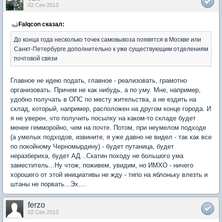
02 Сен 2013
Falqcon сказал:
До конца года несколько точек самовывоза появятся в Москве или
Санкт-Петербурге дополнительно к уже существующим отделениям
почтовой связи
Главное не идею подать, главное - реализовать, грамотно
организовать. Причем не как нибудь, а по уму. Мне, например,
удобно получать в ОПС по месту жительства, а не ездить на
склад, который, например, расположен на другом конце города. И
я не уверен, что получить посылку на каком-то складе будет
менее гемморойно, чем на почте. Потом, при неумелом подходе
(а умелых подходов, извините, я уже давно не видел - так как все
по покойному Черномырдину) - будет путаница, будет
неразбериха, будет АД...Скатин походу не большого ума
заместитель...Ну чтож, поживем, увидим, но ИМХО - ничего
хорошего от этой инициативы не жду - типо на яблоньку влезть и
штаны не порвать...Эх....
ferzo
02 Сен 2013