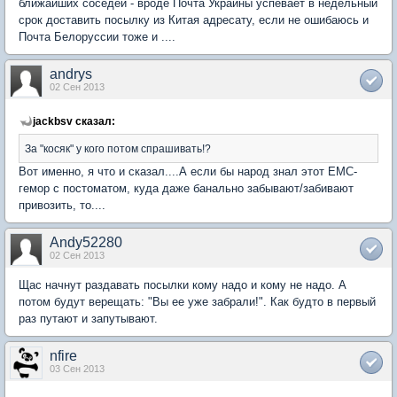
ближайших соседей - вроде Почта Украины успевает в недельный
срок доставить посылку из Китая адресату, если не ошибаюсь и
Почта Белоруссии тоже и ....
andrys
02 Сен 2013
jackbsv сказал:
За "косяк" у кого потом спрашивать!?
Вот именно, я что и сказал....А если бы народ знал этот ЕМС-
гемор с постоматом, куда даже банально забывают/забивают
привозить, то....
Andy52280
02 Сен 2013
Щас начнут раздавать посылки кому надо и кому не надо. А
потом будут верещать: "Вы ее уже забрали!". Как будто в первый
раз путают и запутывают.
nfire
03 Сен 2013