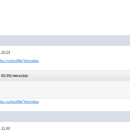
 16:24
sku.ru/profile/Yaroslav
 02:35) писал(а):
sku.ru/profile/Yaroslav
 11:40