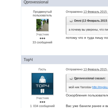
Qprovessional
Продвинутый
Отправлено
13 Февраль 2015 
пользователь
Omni (13 Февраль 2015 -
а почему вы уверены, что п
Участник
потому что я туда пишу п
33 сообщений
ТорЧ
Гость
Отправлено
13 Февраль 2015 
Qprovessional сказал:
мой ник Yaroslav
http://mysku
Оскорбления пользователе
Участник
Вас уже банили ранее и в
1 034 сообщений