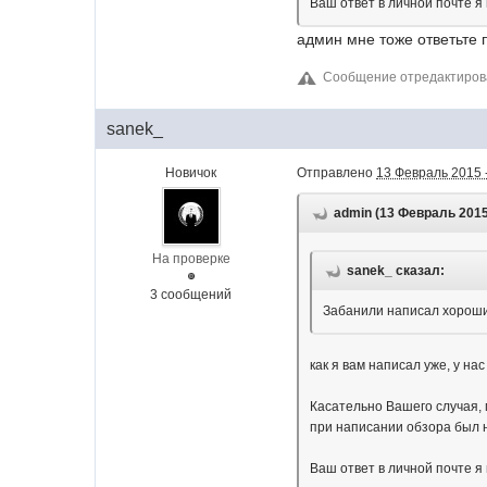
Ваш ответ в личной почте я
админ мне тоже ответьте 
Сообщение отредактиров
sanek_
Новичок
Отправлено
13 Февраль 2015 
admin (13 Февраль 2015 
На проверке
sanek_ сказал:
3 сообщений
Забанили написал хороший
как я вам написал уже, у на
Касательно Вашего случая, 
при написании обзора был н
Ваш ответ в личной почте я