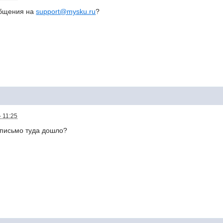
общения на
support@mysku.ru
?
 11:25
 письмо туда дошло?