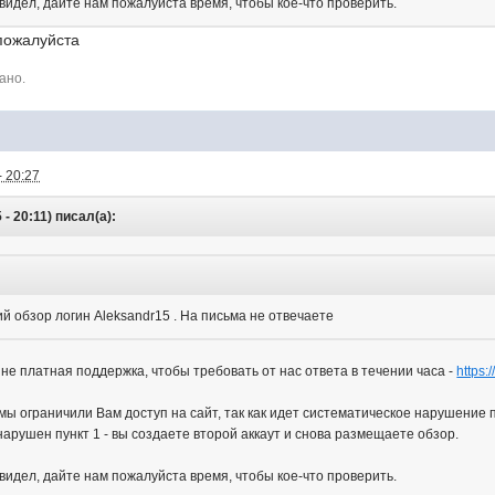
 видел, дайте нам пожалуйста время, чтобы кое-что проверить.
пожалуйста
ано.
- 20:27
- 20:11) писал(а):
 обзор логин Aleksandr15 . На письма не отвечаете
с не платная поддержка, чтобы требовать от нас ответа в течении часа -
https:
мы ограничили Вам доступ на сайт, так как идет систематическое нарушение 
арушен пункт 1 - вы создаете второй аккаут и снова размещаете обзор.
 видел, дайте нам пожалуйста время, чтобы кое-что проверить.