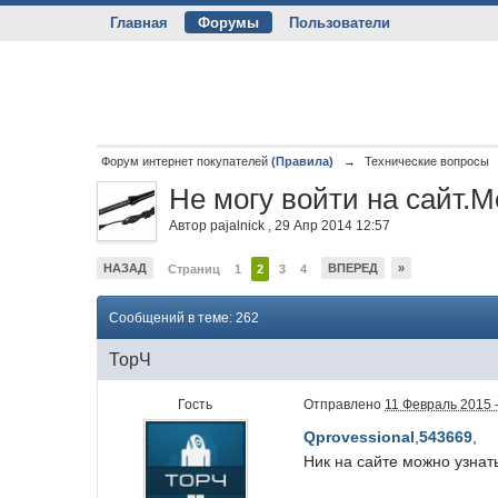
Главная
Форумы
Пользователи
Форум интернет покупателей
(Правила)
→
Технические вопросы
Не могу войти на сайт.
Автор
pajalnick
,
29 Апр 2014 12:57
НАЗАД
ВПЕРЕД
»
Страниц
1
2
3
4
Сообщений в теме: 262
ТорЧ
Гость
Отправлено
11 Февраль 2015 -
Qprovessional
,
543669
,
Ник на сайте можно узнат