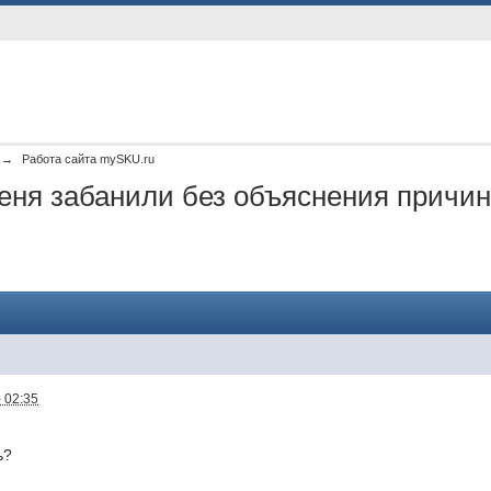
→
Работа сайта mySKU.ru
Меня забанили без объяснения причи
 02:35
ь?