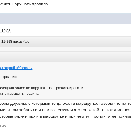
олжить нарушать правила.
- 19:58
 19:53) писал(а):
:
ku.ru/profile/Yaroslav
 троллинг.
 обещали более не нарушать. Вас разблокировали.
жить нарушать правила.
воим друзьям, с которыми тогда ехал в маршрутке, говорю что на т
еня там забанили и они все сказали что гон какой то, как я мог к
оторые курили прям в маршрутке и при чем тут тролинг я не понима
ано.