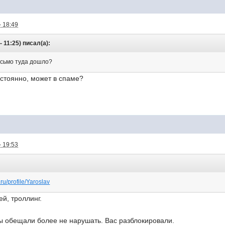
- 18:49
 11:25) писал(а):
исьмо туда дошло?
остоянно, может в спаме?
- 19:53
.ru/profile/Yaroslav
й, троллинг.
ы обещали более не нарушать. Вас разблокировали.