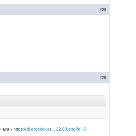
#28
#29
 часа -
https://dl.dropboxus... 22.09.png?dl=0