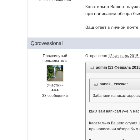
3 528 сообщений
Касательно Вашего случая
при написании обзора был
Ваш ответ в личной почте
Qprovessional
Продвинутый
Отправлено
13 Февраль 2015 
пользователь
admin (13 Февраль 2015 
sanek_ сказал:
Участник
33 сообщений
Забанили написал хороший
как я вам написал уже, у на
Касательно Вашего случая, 
при написании обзора был н