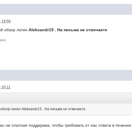
- 19:59
й обзор логин
Aleksandr15 . На письма не отвечаете
ано.
 20:11
бзор логин Aleksandr15 . На письма не отвечаете
нас не платная поддержка, чтобы требовать от нас ответа в течении