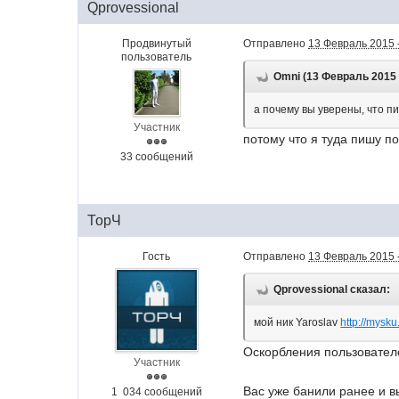
Qprovessional
Продвинутый
Отправлено
13 Февраль 2015 
пользователь
Omni (13 Февраль 2015 -
а почему вы уверены, что п
Участник
потому что я туда пишу п
33 сообщений
ТорЧ
Гость
Отправлено
13 Февраль 2015 
Qprovessional сказал:
мой ник Yaroslav
http://mysku
Оскорбления пользователе
Участник
Вас уже банили ранее и в
1 034 сообщений