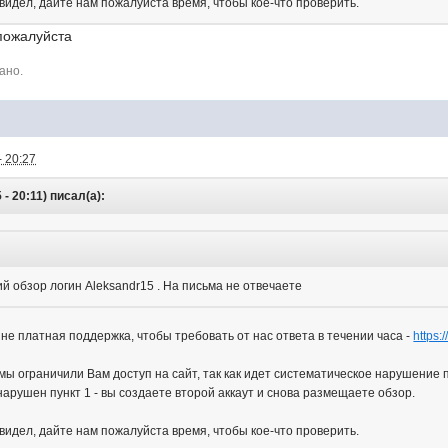
 видел, дайте нам пожалуйста время, чтобы кое-что проверить.
пожалуйста
ано.
- 20:27
- 20:11) писал(а):
 обзор логин Aleksandr15 . На письма не отвечаете
с не платная поддержка, чтобы требовать от нас ответа в течении часа -
https:
мы ограничили Вам доступ на сайт, так как идет систематическое нарушение 
арушен пункт 1 - вы создаете второй аккаут и снова размещаете обзор.
 видел, дайте нам пожалуйста время, чтобы кое-что проверить.