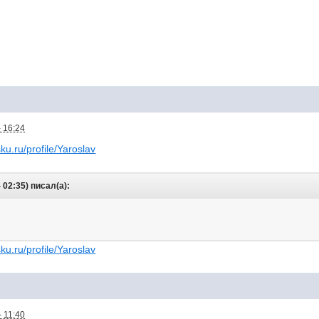
 16:24
sku.ru/profile/Yaroslav
 02:35) писал(а):
sku.ru/profile/Yaroslav
 11:40