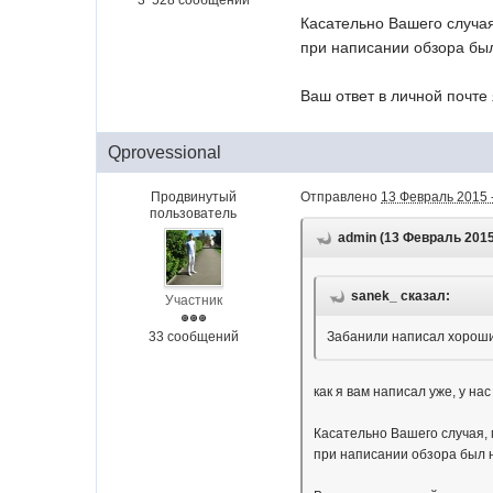
3 528 сообщений
Касательно Вашего случая
при написании обзора был
Ваш ответ в личной почте
Qprovessional
Продвинутый
Отправлено
13 Февраль 2015 
пользователь
admin (13 Февраль 2015 
sanek_ сказал:
Участник
33 сообщений
Забанили написал хороший
как я вам написал уже, у на
Касательно Вашего случая, 
при написании обзора был н