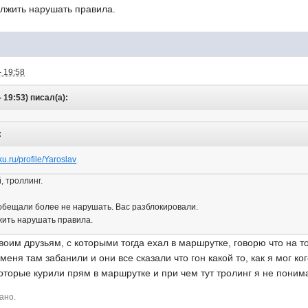
олжить нарушать правила.
- 19:58
 19:53) писал(а):
:
ku.ru/profile/Yaroslav
 троллинг.
 обещали более не нарушать. Вас разблокировали.
жить нарушать правила.
воим друзьям, с которыми тогда ехал в маршрутке, говорю что на т
еня там забанили и они все сказали что гон какой то, как я мог к
оторые курили прям в маршрутке и при чем тут тролинг я не понима
ано.