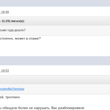
- 18:49
 11:25) писал(а):
исьмо туда дошло?
остоянно, может в спаме?
- 19:53
.ru/profile/Yaroslav
й, троллинг.
ы обещали более не нарушать. Вас разблокировали.