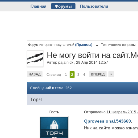
Главная
Форумы
Пользователи
Форум интернет покупателей
(Правила)
→
Технические вопросы
Не могу войти на сайт.
Автор
pajalnick
,
29 Апр 2014 12:57
НАЗАД
ВПЕРЕД
»
Страниц
1
2
3
4
Сообщений в теме: 262
ТорЧ
Гость
Отправлено
11 Февраль 2015 -
Qprovessional
,
543669
,
Ник на сайте можно узнат