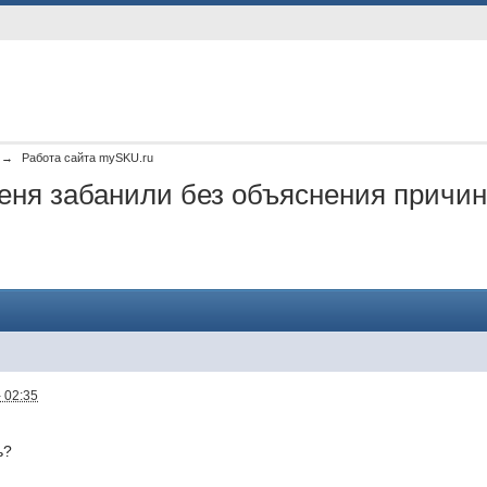
→
Работа сайта mySKU.ru
Меня забанили без объяснения причи
 02:35
ь?