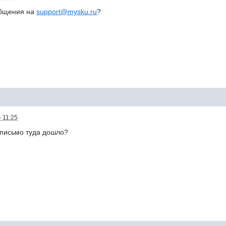
общения на
support@mysku.ru
?
 11:25
 письмо туда дошло?