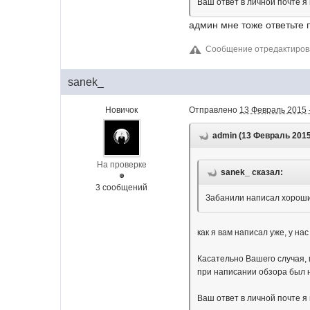
Ваш ответ в личной почте я
админ мне тоже ответьте 
Сообщение отредактиров
sanek_
Новичок
Отправлено
13 Февраль 2015 
admin (13 Февраль 2015 
На проверке
sanek_ сказал:
3 сообщений
Забанили написал хороший
как я вам написал уже, у на
Касательно Вашего случая, 
при написании обзора был н
Ваш ответ в личной почте я