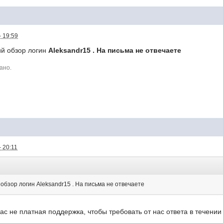
- 19:59
й обзор логин
Aleksandr15 . На письма не отвечаете
ано.
 20:11
бзор логин Aleksandr15 . На письма не отвечаете
нас не платная поддержка, чтобы требовать от нас ответа в течении