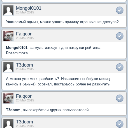
Mongol0101
25 Май 2015
Уважаемый админ, можно узнать причину ограничения доступа?
Falqcon
26 Май 2015
Mongol0101
, за мультиаккаунт для накрутки рейтинга
Rozamimoza
T3doom
26 Май 2015
А можно уже меня разбанить?. Наказание понёс(уже месяц
кажись в баньке), осознал, постараюсь более не разжигать
Falqcon
26 Май 2015
T3doom
, вы оскорбляли других пользователей
T3doom
26 Май 2015