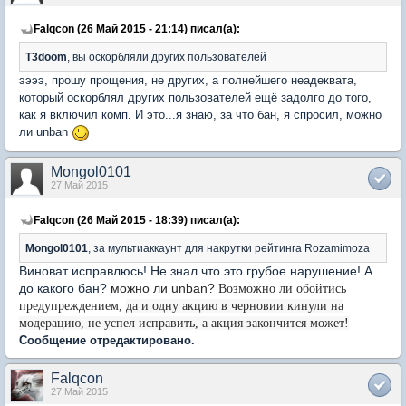
Falqcon (26 Май 2015 - 21:14) писал(а):
T3doom
, вы оскорбляли других пользователей
ээээ, прошу прощения, не других, а полнейшего неадеквата,
который оскорблял других пользователей ещё задолго до того,
как я включил комп. И это...я знаю, за что бан, я спросил, можно
ли unban
Mongol0101
27 Май 2015
Falqcon (26 Май 2015 - 18:39) писал(а):
Mongol0101
, за мультиаккаунт для накрутки рейтинга Rozamimoza
Виноват исправлюсь! Не знал что это грубое нарушение! А
до какого бан?
можно ли unban?
Возможно ли обойтись
предупреждением,
да и одну акцию в черновии кинули на
модерацию, не успел исправить, а акция закончится может!
Сообщение отредактировано.
Falqcon
27 Май 2015