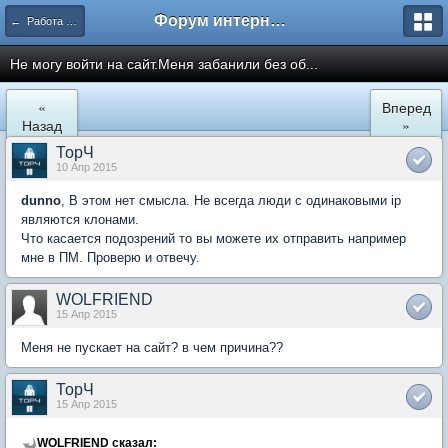
Форум интернет покупателей
← Работа сайта mySKU.ru
Не могу войти на сайт.Меня забанили без об...
«
Вперед
Назад
»
ТорЧ
10 Апр 2015
dunno
, В этом нет смысла. Не всегда люди с одинаковыми ip
являются клонами.
Что касается подозрений то вы можете их отправить например
мне в ПМ. Проверю и отвечу.
WOLFRIEND
15 Апр 2015
Меня не пускает на сайт? в чем причина??
ТорЧ
15 Апр 2015
WOLFRIEND сказал: