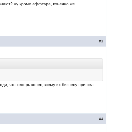
к знают? ну кроме аффтара, конечно же.
#3
оди, что теперь конец всему их бизнесу пришел.
#4