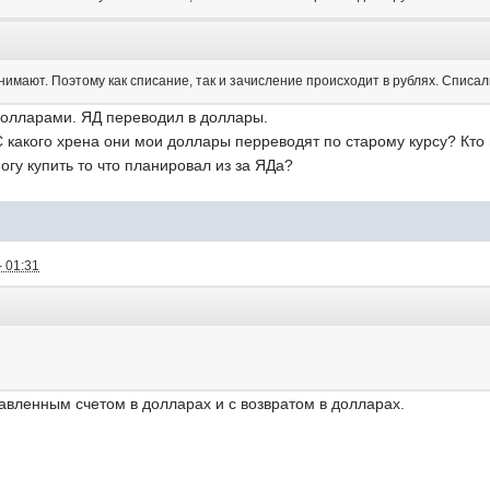
нимают. Поэтому как списание, так и зачисление происходит в рублях. Списали
долларами. ЯД переводил в доллары.
 какого хрена они мои доллары перреводят по старому курсу? Кто 
огу купить то что планировал из за ЯДа?
- 01:31
авленным счетом в долларах и с возвратом в долларах.