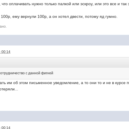
, что оплачивать нужно только палкой или эскроу, или это все и та
л 100р, ему вернули 100р, а он хотел двести, потому яд гумно.
ано.
- 00:14
отрудничество с данной фигней
ать им об этом письменное уведомление, а то они то и не в курсе п
отеряли...
- 00:14