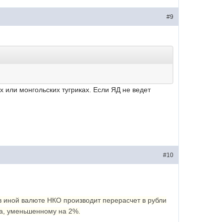
#9
х или монгольских тугриках. Если ЯД не ведет
#10
в иной валюте НКО производит перерасчет в рубли
а, уменьшенному на 2%.