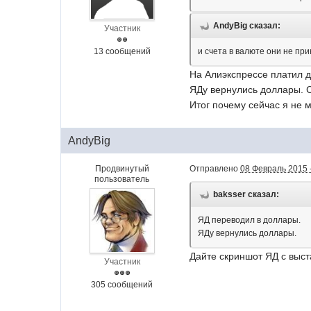
AndyBig сказал:
Участник
13 сообщений
и счета в валюте они не при
На Алиэкспрессе платил 
ЯДу вернулись доллары. С
Итог почему сейчас я не м
AndyBig
Продвинутый
Отправлено
08 Февраль 2015 
пользователь
baksser сказал:
ЯД переводил в доллары.
ЯДу вернулись доллары.
Дайте скриншот ЯД с выст
Участник
305 сообщений