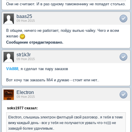
Они не считают. И в раз одному таможеннику не попадет столько.
baas25
09 Ноя 2015
В общем, ничего не работает, пойду выпью чайку. Чего и всем
желаю
Сообщение отредактировано.
str1k3r
09 Ноя 2015
Vik888
, я сделал так пару заказов
Вот хочу так заказать Mi4 и думаю - стоит или нет..
Electron
09 Ноя 2015
soks1977 сказал:
Electron, слышишь электрон филтьруй свой разговор.. я тебя в теме
вижу каждый день - все у тебя не получается урвать что-то))) не
завидуй более удачливым..