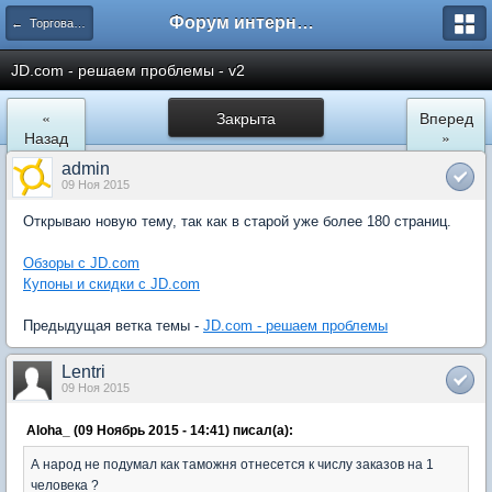
Форум интернет покупателей
← Торговая площадка JD.com
JD.com - решаем проблемы - v2
«
Закрыта
Вперед
Назад
»
admin
09 Ноя 2015
Открываю новую тему, так как в старой уже более 180 страниц.
Обзоры с JD.com
Купоны и скидки с JD.com
Предыдущая ветка темы -
JD.com - решаем проблемы
Lentri
09 Ноя 2015
Aloha_ (09 Ноябрь 2015 - 14:41) писал(а):
А народ не подумал как таможня отнесется к числу заказов на 1
человека ?