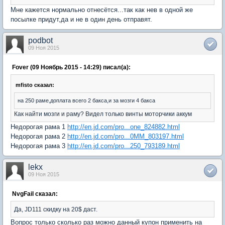
Мне кажется нормально отнесётся...так как нев в одной же
посылке придут,да и не в один день отправят.
podbot
09 Ноя 2015
Fover (09 Ноябрь 2015 - 14:29) писал(а):
mfisto сказал:
на 250 раме,доплата всего 2 бакса,и за мозги 4 бакса
Как найти мозги и раму? Видел только винты моторчики аккум
Недорогая рама 1
http://en.jd.com/pro...one_824882.html
Недорогая рама 2
http://en.jd.com/pro...0MM_803197.html
Недорогая рама 3
http://en.jd.com/pro...250_793189.html
lekx
09 Ноя 2015
NvgFail сказал:
Да, JD111 скидку на 20$ даст.
Вопрос только сколько раз можно данный купон применить на