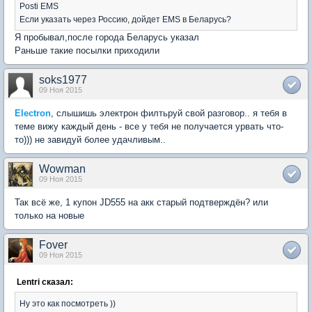
Posti EMS
Если указать через Россию, дойдет EMS в Беларусь?
Я пробывал,после города Беларусь указал
Раньше такие посылки приходили
soks1977
09 Ноя 2015
Electron
, слышишь электрон филтьруй свой разговор.. я тебя в
теме вижу каждый день - все у тебя не получается урвать что-
то))) не завидуй более удачливым..
Wowman
09 Ноя 2015
Так всё же, 1 купон JD555 на акк старый подтверждён? или
только на новые
Fover
09 Ноя 2015
Lentri сказал:
Ну это как посмотреть ))