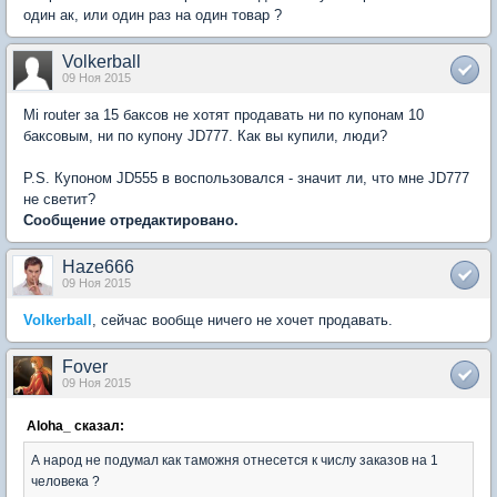
один ак, или один раз на один товар ?
Volkerball
09 Ноя 2015
Mi router за 15 баксов не хотят продавать ни по купонам 10
баксовым, ни по купону JD777. Как вы купили, люди?
P.S. Купоном JD555 в воспользовался - значит ли, что мне JD777
не светит?
Сообщение отредактировано.
Haze666
09 Ноя 2015
Volkerball
, сейчас вообще ничего не хочет продавать.
Fover
09 Ноя 2015
Aloha_ сказал:
А народ не подумал как таможня отнесется к числу заказов на 1
человека ?