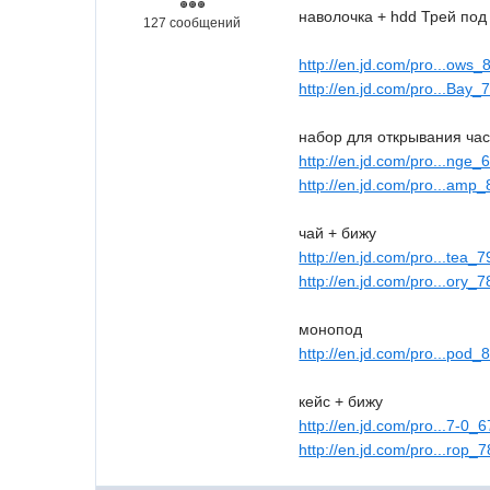
наволочка + hdd Трей под 
127 сообщений
http://en.jd.com/pro...ows
http://en.jd.com/pro...Bay
набор для открывания час
http://en.jd.com/pro...nge
http://en.jd.com/pro...amp
чай + бижу
http://en.jd.com/pro...tea_
http://en.jd.com/pro...ory_
монопод
http://en.jd.com/pro...pod
кейс + бижу
http://en.jd.com/pro...7-0_
http://en.jd.com/pro...rop_