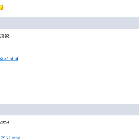
 20:52
25357.html
 20:54
727562.html