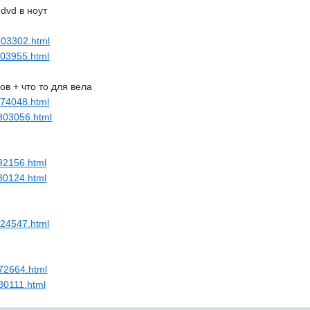
dvd в ноут
_803302.html
_703955.html
ов + что то для вела
_674048.html
_803056.html
792156.html
780124.html
_824547.html
672664.html
780111.html