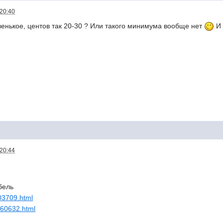
 20:40
венькое, центов так 20-30 ? Или такого минимума вообще нет
И 
 20:44
бель
703709.html
_760632.html