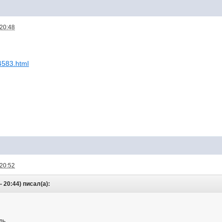
 20:48
24583.html
 20:52
- 20:44) писал(а):
ль