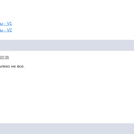
ы - V1
ы - V2
 20:36
алеко не все.