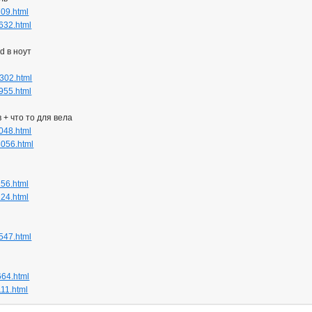
709.html
0632.html
d в ноут
3302.html
3955.html
 + что то для вела
4048.html
3056.html
156.html
124.html
4547.html
664.html
111.html