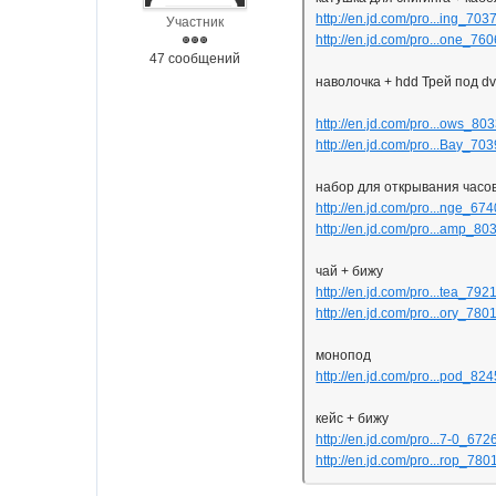
http://en.jd.com/pro...ing_703
Участник
http://en.jd.com/pro...one_76
47 сообщений
наволочка + hdd Трей под dv
http://en.jd.com/pro...ows_80
http://en.jd.com/pro...Bay_70
набор для открывания часов
http://en.jd.com/pro...nge_67
http://en.jd.com/pro...amp_80
чай + бижу
http://en.jd.com/pro...tea_792
http://en.jd.com/pro...ory_780
монопод
http://en.jd.com/pro...pod_82
кейс + бижу
http://en.jd.com/pro...7-0_672
http://en.jd.com/pro...rop_780