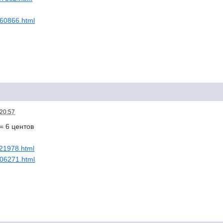
760866.html
 20:57
 = 6 центов
821978.html
706271.html