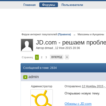
Главная
Форумы
Пользователи
Форум интернет покупателей
(Правила)
→
Магазины и Аукционы
JD.com - решаем пробле
Автор
drmad
,
12 Ноя 2015 20:36
ВПЕРЕД
»
Страниц
1
2
3
Сообщений в теме: 2834
admin
★
Администратор
Отправлено
12 Ноябрь 2015 -
Открываю новую тему.
Обзоры с JD.com