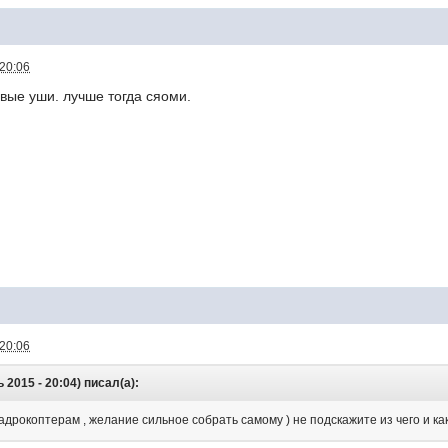
 20:06
овые уши. лучше тогда сяоми.
 20:06
2015 - 20:04) писал(а):
адрокоптерам , желание сильное собрать самому ) не подскажите из чего и ка