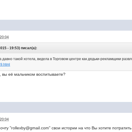
 20:04
015 - 19:53) писал(а):
а давно такой хотела, видела в Торговом центре как дядьки-рекламщики развл
79.html
 вы её мальчиком воспитываете?
 20:04
почту "rollexby@gmail.com" свои истории на что Вы хотите потратит