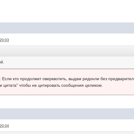
 20:03
ый.
. Если кто продолжит оверквотить, выдам ридонли без предварите
и цитата" чтобы не цитировать сообщения целиком.
 20:04