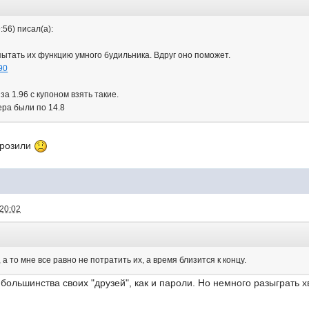
:56) писал(а):
пытать их функцию умного будильника. Вдруг оно поможет.
990
а 1.96 с купоном взять такие.
ера были по 14.8
морозили
 20:02
а то мне все равно не потратить их, а время близится к концу.
большинства своих "друзей", как и пароли. Но немного разыграть х