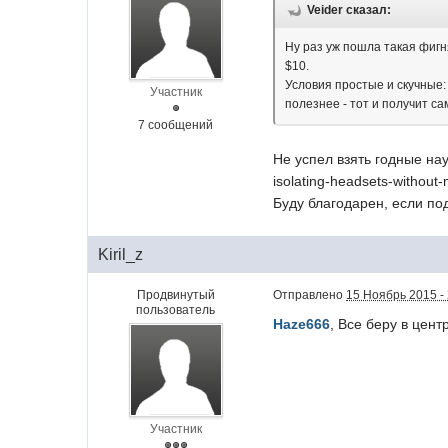
Veider сказал:
Ну раз уж пошла такая фигн
$10.
Условия простые и скучные:
Участник
полезнее - тот и получит са
7 сообщений
Не успел взять годные нау
isolating-headsets-withou
Буду благодарен, если по
Kiril_z
Продвинутый
Отправлено
15 Ноябрь 2015 -
пользователь
Haze666
, Все беру в цен
Участник