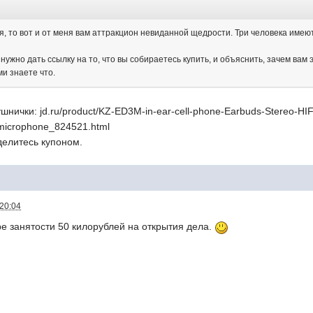
я, то вот и от меня вам аттракцион невиданной щедрости. Три человека имею
 нужно дать ссылку на то, что вы собираетесь купить, и объяснить, зачем вам
ми знаете что.
шнички: jd.ru/product/KZ-ED3M-in-ear-cell-phone-Earbuds-Stereo-HI
t-microphone_824521.html
делитесь купоном.
 20:04
тре занятости 50 килорублей на открытия дела.