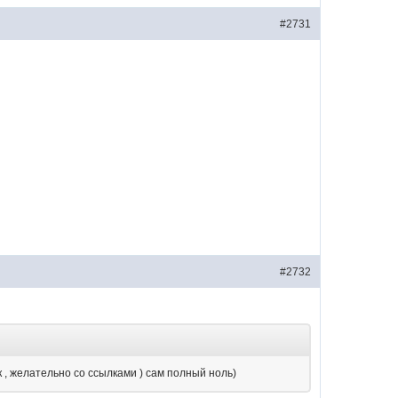
#2731
#2732
к , желательно со ссылками ) сам полный ноль)