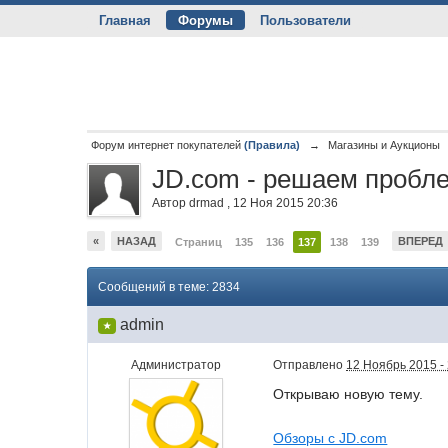
Главная
Форумы
Пользователи
Форум интернет покупателей
(Правила)
→
Магазины и Аукционы
JD.com - решаем пробле
Автор
drmad
,
12 Ноя 2015 20:36
«
НАЗАД
ВПЕРЕД
Страниц
135
136
137
138
139
Сообщений в теме: 2834
admin
★
Администратор
Отправлено
12 Ноябрь 2015 -
Открываю новую тему.
Обзоры с JD.com