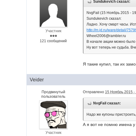
Sundukevich сказал:
NvgFail (15 Ноябрь 2015 - 19
Sundukevich сказал:
Ладно. Хочу смарт часы. Ис
http://m.jd.ru/ware/detail/757
Участник
Wheel2006@rambler.ru
121 сообщений
В начале акции можно было з
Ну вот теперь не судьба. Вч
Я такие купил, так их за
Veider
Продвинутый
Отправлено
15 Ноябрь 2015 -
пользователь
NvgFail сказал:
Надо же купоны пристроить, 
А я вот не помню имена у 
Участник