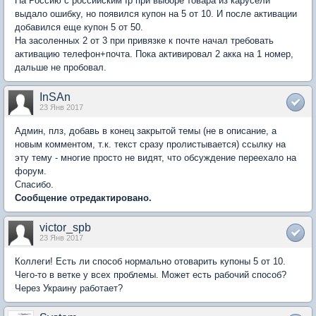
На Россию с российским Ip при выборе товара из карусели
выдало ошибку, но появился купон на 5 от 10. И после активации
добавился еще купон 5 от 50.
На засоленных 2 от 3 при привязке к почте начал требовать
активацию телефон+почта. Пока активировал 2 акка на 1 номер,
дальше не пробовал.
InSAn
23 Янв 2017
Админ, плз, добавь в конец закрытой темы (не в описание, а
новым комментом, т.к. текст сразу пролистывается) ссылку на
эту тему - многие просто не видят, что обсуждение переехало на
форум.
Спасибо.
Сообщение отредактировано.
victor_spb
23 Янв 2017
Коллеги! Есть ли способ нормально отоварить купоны 5 от 10.
Чего-то в ветке у всех проблемы. Может есть рабочий способ?
Через Украину работает?