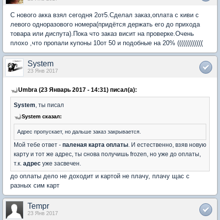
С нового акка взял сегодня 2от5.Сделал заказ,оплата с киви с
левого одноразового номера(придётся держать его до прихода
товара или диспута).Пока что заказ висит на проверке.Очень
плохо ,что пропали купоны 10от 50 и подобные на 20% (((((((((((((
System
23 Янв 2017
Umbra (23 Январь 2017 - 14:31) писал(а):
System
, ты писал
System сказал:
Адрес пропускает, но дальше заказ закрывается.
Мой тебе ответ -
паленая карта оплаты
. И естественно, взяв новую
карту и тот же адрес, ты снова получишь frozen, но уже до оплаты,
т.к.
адрес
уже засвечен.
до оплаты дело не доходит и картой не плачу, плачу щас с
разных сим карт
Tempr
23 Янв 2017