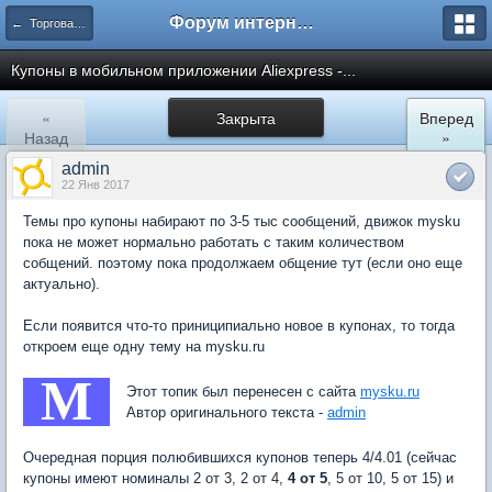
Форум интернет покупателей
← Торговая площадка AliExpress
Купоны в мобильном приложении Aliexpress -...
«
Закрыта
Вперед
Назад
»
admin
22 Янв 2017
Темы про купоны набирают по 3-5 тыс сообщений, движок mysku
пока не может нормально работать с таким количеством
собщений. поэтому пока продолжаем общение тут (если оно еще
актуально).
Если появится что-то приниципиально новое в купонах, то тогда
откроем еще одну тему на mysku.ru
M
Этот топик был перенесен с сайта
mysku.ru
Автор оригинального текста -
admin
Очередная порция полюбившихся купонов теперь 4/4.01 (сейчас
купоны имеют номиналы 2 от 3, 2 от 4,
4 от 5
, 5 от 10, 5 от 15) и