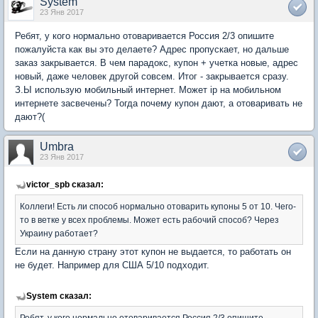
System
23 Янв 2017
Ребят, у кого нормально отоваривается Россия 2/3 опишите
пожалуйста как вы это делаете? Адрес пропускает, но дальше
заказ закрывается. В чем парадокс, купон + учетка новые, адрес
новый, даже человек другой совсем. Итог - закрывается сразу.
З.Ы использую мобильный интернет. Может ip на мобильном
интернете засвечены? Тогда почему купон дают, а отоваривать не
дают?(
Umbra
23 Янв 2017
victor_spb сказал:
Коллеги! Есть ли способ нормально отоварить купоны 5 от 10. Чего-
то в ветке у всех проблемы. Может есть рабочий способ? Через
Украину работает?
Если на данную страну этот купон не выдается, то работать он
не будет. Например для США 5/10 подходит.
System сказал:
Ребят, у кого нормально отоваривается Россия 2/3 опишите