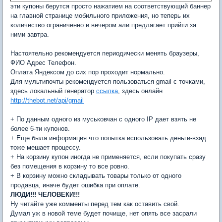
эти купоны берутся просто нажатием на соответствующий баннер
на главной странице мобильного приложения, но теперь их
количество ограниченно и вечером али предлагает прийти за
ними завтра.
Настоятельно рекомендуется периодически менять браузеры,
ФИО Адрес Телефон.
Оплата Яндексом до сих пор проходит нормально.
Для мультипочты рекомендуется пользоваться gmail с точками,
здесь локальный генератор
ссылка
, здесь онлайн
http://thebot.net/api/gmail
+ По данным одного из муськовчан с одного IP дает взять не
более 6-ти купонов.
+ Еще была информация что попытка использовать деньги-взад
тоже мешает процессу.
+ На корзину купон иногда не применяется, если покупать сразу
без помещения в корзину то все ровно.
+ В корзину можно складывать товары только от одного
продавца, иначе будет ошибка при оплате.
ЛЮДИ!!! ЧЕЛОВЕКИ!!!
Ну читайте уже комменты перед тем как оставить свой.
Думал уж в новой теме будет почище, нет опять все засрали