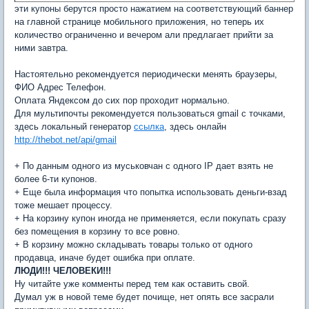
эти купоны берутся просто нажатием на соответствующий баннер
на главной странице мобильного приложения, но теперь их
количество ограниченно и вечером али предлагает прийти за
ними завтра.
Настоятельно рекомендуется периодически менять браузеры,
ФИО Адрес Телефон.
Оплата Яндексом до сих пор проходит нормально.
Для мультипочты рекомендуется пользоваться gmail с точками,
здесь локальный генератор
ссылка
, здесь онлайн
http://thebot.net/api/gmail
+ По данным одного из муськовчан с одного IP дает взять не
более 6-ти купонов.
+ Еще была информация что попытка использовать деньги-взад
тоже мешает процессу.
+ На корзину купон иногда не применяется, если покупать сразу
без помещения в корзину то все ровно.
+ В корзину можно складывать товары только от одного
продавца, иначе будет ошибка при оплате.
ЛЮДИ!!! ЧЕЛОВЕКИ!!!
Ну читайте уже комменты перед тем как оставить свой.
Думал уж в новой теме будет почище, нет опять все засрали