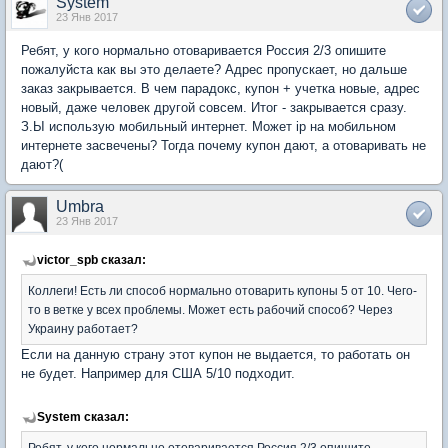
System
23 Янв 2017
Ребят, у кого нормально отоваривается Россия 2/3 опишите
пожалуйста как вы это делаете? Адрес пропускает, но дальше
заказ закрывается. В чем парадокс, купон + учетка новые, адрес
новый, даже человек другой совсем. Итог - закрывается сразу.
З.Ы использую мобильный интернет. Может ip на мобильном
интернете засвечены? Тогда почему купон дают, а отоваривать не
дают?(
Umbra
23 Янв 2017
victor_spb сказал:
Коллеги! Есть ли способ нормально отоварить купоны 5 от 10. Чего-
то в ветке у всех проблемы. Может есть рабочий способ? Через
Украину работает?
Если на данную страну этот купон не выдается, то работать он
не будет. Например для США 5/10 подходит.
System сказал:
Ребят, у кого нормально отоваривается Россия 2/3 опишите