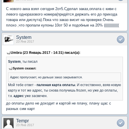
С нового акка взял сегодня 2от5.Сделал заказ,оплата с киви с
левого одноразового номера(придётся держать его до прихода
товара или диспута).Пока что заказ висит на проверке.Очень
плохо ,что пропали купоны 10от 50 и подобные на 20% (((((((((((((
System
23 Янв 2017
Umbra (23 Январь 2017 - 14:31) писал(а):
System
, ты писал
System сказал:
Адрес пропускает, но дальше заказ закрывается.
Мой тебе ответ -
паленая карта оплаты
. И естественно, взяв новую
карту и тот же адрес, ты снова получишь frozen, но уже до оплаты,
т.к.
адрес
уже засвечен.
до оплаты дело не доходит и картой не плачу, плачу щас с
разных сим карт
Tempr
23 Янв 2017