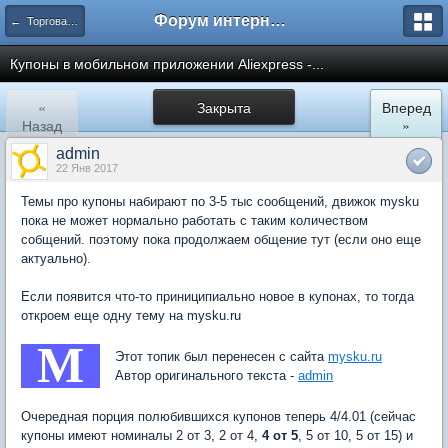
Форум интернет покупателей
← Торговая площадка AliExpress
Купоны в мобильном приложении Aliexpress -...
«
Закрыта
Вперед
Назад
»
admin
22 Янв 2017
Темы про купоны набирают по 3-5 тыс сообщений, движок mysku
пока не может нормально работать с таким количеством
собщений. поэтому пока продолжаем общение тут (если оно еще
актуально).
Если появится что-то приниципиально новое в купонах, то тогда
откроем еще одну тему на mysku.ru
M
Этот топик был перенесен с сайта
mysku.ru
Автор оригинального текста -
admin
Очередная порция полюбившихся купонов теперь 4/4.01 (сейчас
купоны имеют номиналы 2 от 3, 2 от 4,
4 от 5
, 5 от 10, 5 от 15) и