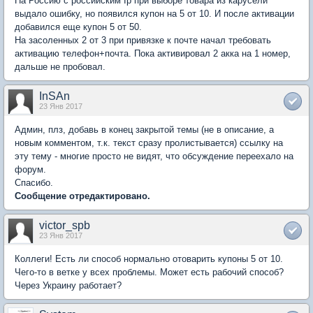
На Россию с российским Ip при выборе товара из карусели
выдало ошибку, но появился купон на 5 от 10. И после активации
добавился еще купон 5 от 50.
На засоленных 2 от 3 при привязке к почте начал требовать
активацию телефон+почта. Пока активировал 2 акка на 1 номер,
дальше не пробовал.
InSAn
23 Янв 2017
Админ, плз, добавь в конец закрытой темы (не в описание, а
новым комментом, т.к. текст сразу пролистывается) ссылку на
эту тему - многие просто не видят, что обсуждение переехало на
форум.
Спасибо.
Сообщение отредактировано.
victor_spb
23 Янв 2017
Коллеги! Есть ли способ нормально отоварить купоны 5 от 10.
Чего-то в ветке у всех проблемы. Может есть рабочий способ?
Через Украину работает?