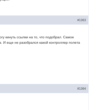
#1363
гу кинуть ссылки на то, что подобрал. Самое
са. И еще не разобрался какой контроллер полета
#1364