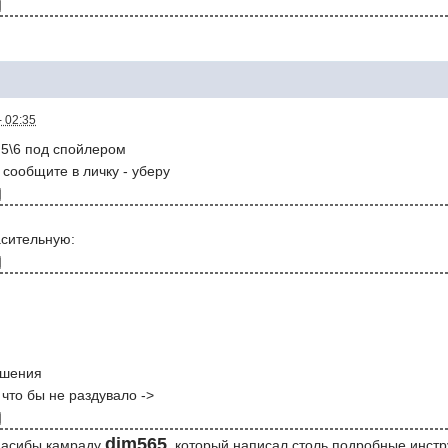
- 02:35
 5\6 под спойлером
 сообщите в личку - уберу
асительную:
ашения
 что бы не раздувало ->
dim565
спасибы камраду
, который написал столь подробные инстр