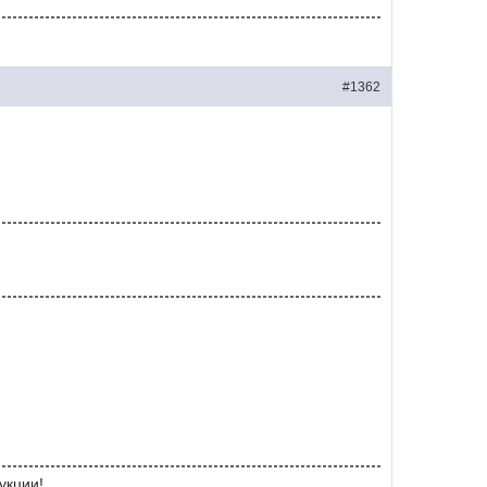
#1362
укции!