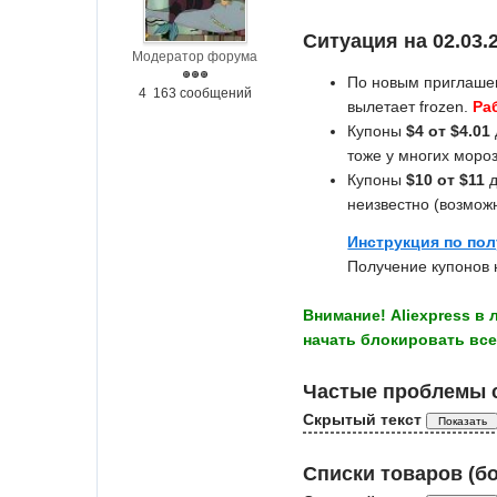
Ситуация на 02.03.
Модератор форума
По новым приглаше
4 163 сообщений
вылетает frozen.
Ра
Купоны
$4 от $4.01
тоже у многих мороз
Купоны
$10 от $11
д
неизвестно (возможн
Инструкция по пол
Получение купонов 
Внимание! Aliexpress в
начать блокировать все
Частые проблемы с
Скрытый текст
Списки товаров (б