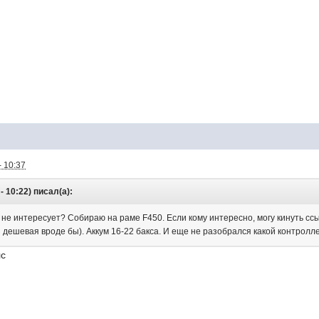
- 10:37
- 10:22) писал(а):
 не интересует? Собираю на раме F450. Если кому интересно, могу кинуть ссы
я дешевая вроде бы). Аккум 16-22 бакса. И еще не разобрался какой контролл
лс