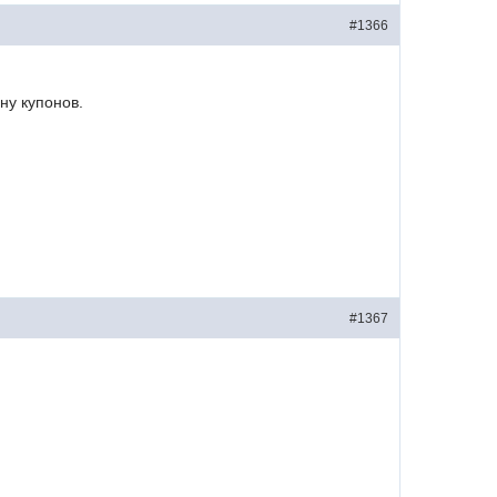
#1366
ну купонов.
#1367