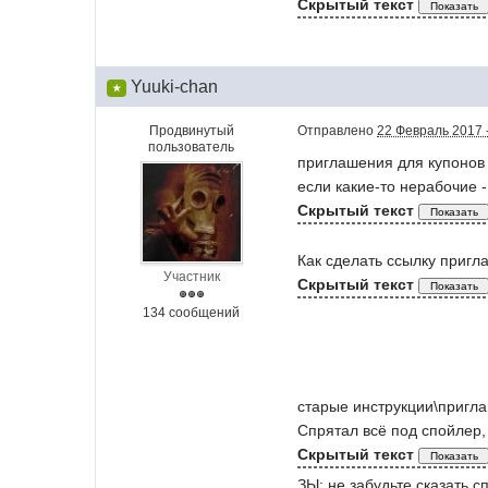
Скрытый текст
Yuuki-chan
★
Продвинутый
Отправлено
22 Февраль 2017 
пользователь
приглашения для купонов
если какие-то нерабочие -
Скрытый текст
Как сделать ссылку пригл
Участник
Скрытый текст
134 сообщений
старые инструкции\пригл
Спрятал всё под спойлер,
Скрытый текст
ЗЫ: не забудьте сказать 