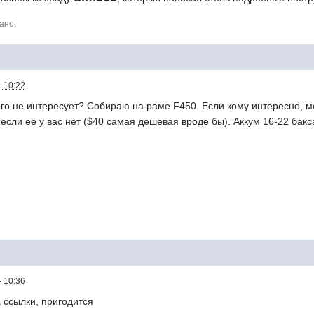
ано.
- 10:22
го не интересует? Собираю на раме F450. Если кому интересно, мо
 если ее у вас нет ($40 самая дешевая вроде бы). Аккум 16-22 бак
- 10:36
а ссылки, пригодится