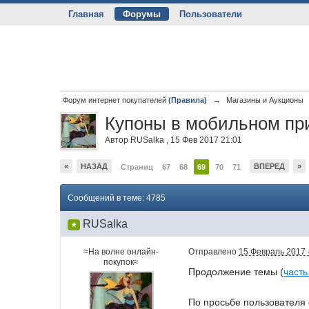
Главная
Форумы
Пользователи
Форум интернет покупателей
(Правила)
→
Магазины и Аукционы
Купоны в мобильном при
Автор
RUSalka
,
15 Фев 2017 21:01
«
НАЗАД
ВПЕРЕД
»
Страниц
67
68
69
70
71
Сообщений в теме: 4785
RUSalka
★
≈На волне онлайн-
Отправлено
15 Февраль 2017 
покупок≈
Продолжение темы (
часть
По просьбе пользователя