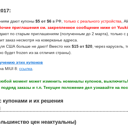
2017:
ниям дают купоны
$5 от $6
в РФ,
только с реального устройства
, A
бочие приглашения см. закрепленное сообщение ниже от Yuuki
дают по старым приглашениям (полученным до 2 марта), только с 
ит заказ несмотря на коверканье адреса.
ля США больше не дают! Вместо них
$15 от $20
, через карусель, 
о будет frozen из-за отличия страны).
учению этих купонов
на MIUI 8:
ссылка
.
 любой момент может изменить номиналы купонов, выключить/
 подряд заказы и т.п. Текущее положение дел узнавайте на по
 купонами и их решения
ольшинство цен неактуальны)