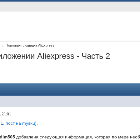
→
Торговая площадка AliExpress
ложении Aliexpress - Часть 2
- 21:01
 1
,
пост на mysku
).
dim565
добавлена следующая информация, которая по мере необх