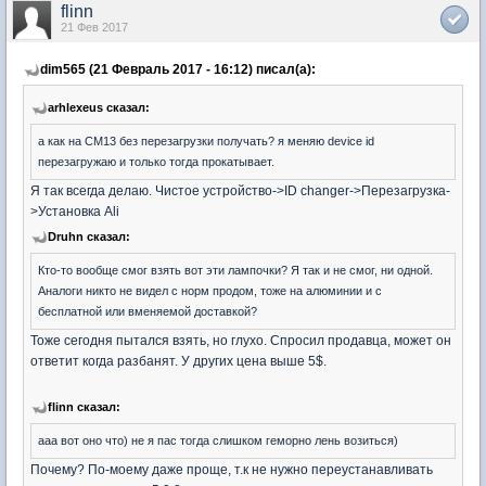
flinn
21 Фев 2017
dim565 (21 Февраль 2017 - 16:12) писал(а):
arhlexeus сказал:
а как на CM13 без перезагрузки получать? я меняю device id
перезагружаю и только тогда прокатывает.
Я так всегда делаю. Чистое устройство->ID changer->Перезагрузка-
>Установка Ali
Druhn сказал:
Кто-то вообще смог взять вот эти лампочки? Я так и не смог, ни одной.
Аналоги никто не видел с норм продом, тоже на алюминии и с
бесплатной или вменяемой доставкой?
Тоже сегодня пытался взять, но глухо. Спросил продавца, может он
ответит когда разбанят. У других цена выше 5$.
flinn сказал:
aaa вот оно что) не я пас тогда слишком геморно лень возиться)
Почему? По-моему даже проще, т.к не нужно переустанавливать