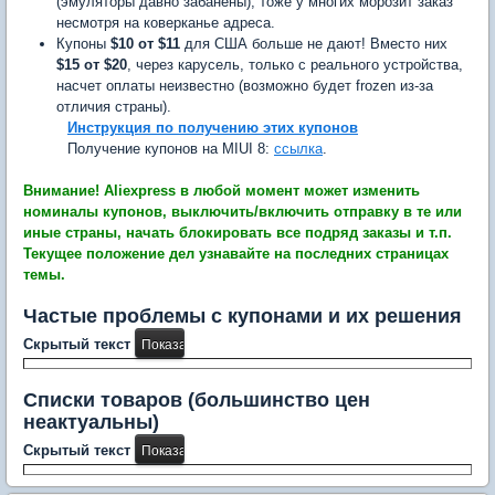
(эмуляторы давно забанены), тоже у многих морозит заказ
несмотря на коверканье адреса.
Купоны
$10 от $11
для США больше не дают! Вместо них
$15 от $20
, через карусель, только с реального устройства,
насчет оплаты неизвестно (возможно будет frozen из-за
отличия страны).
Инструкция по получению этих купонов
Получение купонов на MIUI 8:
ссылка
.
Внимание! Aliexpress в любой момент может изменить
номиналы купонов, выключить/включить отправку в те или
иные страны, начать блокировать все подряд заказы и т.п.
Текущее положение дел узнавайте на последних страницах
темы.
Частые проблемы с купонами и их решения
Скрытый текст
Списки товаров (большинство цен
неактуальны)
Скрытый текст