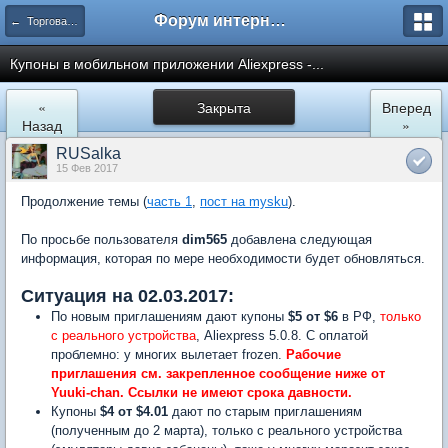
Форум интернет покупателей
← Торговая площадка AliExpress
Купоны в мобильном приложении Aliexpress -...
«
Закрыта
Вперед
Назад
»
RUSalka
15 Фев 2017
Продолжение темы (
часть 1
,
пост на mysku
).
По просьбе пользователя
dim565
добавлена следующая
информация, которая по мере необходимости будет обновляться.
Ситуация на 02.03.2017:
По новым приглашениям дают купоны
$5 от $6
в РФ,
только
с реального устройства
, Aliexpress 5.0.8. С оплатой
проблемно: у многих вылетает frozen.
Рабочие
приглашения см. закрепленное сообщение ниже от
Yuuki-chan. Ссылки не имеют срока давности.
Купоны
$4 от $4.01
дают по старым приглашениям
(полученным до 2 марта), только с реального устройства