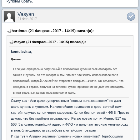
купоны брать.
Vasyan
21 Фев 2017
hartimus (21 Февраль 2017 - 14:19) писал(а):
Vasyan (21 Февраль 2017 - 14:15) писал(а):
kontulavittu
,
Цитата
Если уже официально полученный в приложении купон нельзя отоварить без
танцев с бубнем, то это говорит о том, что все эти заказы использовали баг в
приложений, который Али сейчас старается прикрыть...Иначе, как объяснить, что
находясь в стране, получив на телефон купон, приложение не даёт его отоварить,
внеся реальные данные пользователя и карты.
Скажу так - Али даже суперчестным "новым пользователям" не дает
шанс купить с купоном. На чистейшем планшете с девственной сим-
картой получаю купон через карусель. Купон беспонтовый - 4/5 $. Просто
думал, что без проблем отоварю его. Регаю новую почту. Меняю 517 на
508. Заполняю новейший адрес и ФИО - и получаю гнусную желтую рожу
в знак благодарности за любовь к китайским товарам.
И где тут у Алишки желание привлечь новых клиентов? Переборщили