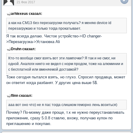
21 Фев 2017
arhlexeus сказал:
а как на CM13 без перезагрузки получать? я меняю device id
перезагружаю и только тогда прокатывает.
Я так всегда делаю. Чистое устройство->ID changer-
>Перезагрузка->Установка Ali
Druhn сказал:
Кто-то вообще смог взять вот эти лампочки? Я так и не смог, ни
одной. Аналоги никто не видел с норм продом, тоже на алюминии и
с бесплатной или вменяемой доставкой?
Тоже сегодня пытался взять, но глухо. Спросил продавца, может
он ответит когда разбанят. У других цена выше 5$.
flinn сказал:
aaa вот оно что) не я пас тогда слишком геморно лень возиться)
Почему? По-моему даже проще, т.к не нужно переустанавливать
приложение, сразу 5.0.8 ставлю, вхожу, получаю купон по
приглашению и покупаю.