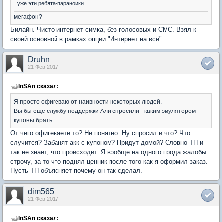
уже эти ребята-параноики.
мегафон?
Билайн. Чисто интернет-симка, без голосовых и СМС. Взял к
своей основной в рамках опции "Интернет на всё".
Druhn
21 Фев 2017
InSAn сказал:
Я просто офигеваю от наивности некоторых людей.
Вы бы еще службу поддержки Али спросили - каким эмулятором
купоны брать.
От чего офигеваете то? Не понятно. Ну спросил и что? Что
случится? Забанят акк с купоном? Придут домой? Словно ТП и
так не знает, что происходит. Я вообще на одного прода жалобы
строчу, за то что поднял ценник после того как я оформил заказ.
Пусть ТП объясняет почему он так сделал.
dim565
21 Фев 2017
InSAn сказал: