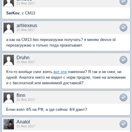
21 Фев 2017
SerKov
, с CM13
arhlexeus
21 Фев 2017
а как на CM13 без перезагрузки получать? я меняю device id
перезагружаю и только тогда прокатывает.
Druhn
21 Фев 2017
Кто-то вообще смог взять
вот эти
лампочки? Я так и не смог, ни
одной. Аналоги никто не видел с норм продом, тоже на алюминии
и с бесплатной или вменяемой доставкой?
flinn
21 Фев 2017
Блин взял 4/5 на РФ, а где сейчас 4/4 дают?
Anatol
21 Фев 2017