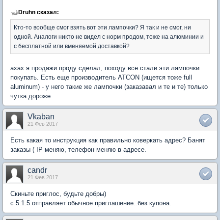
Druhn сказал:
Кто-то вообще смог взять вот эти лампочки? Я так и не смог, ни
одной. Аналоги никто не видел с норм продом, тоже на алюминии и
с бесплатной или вменяемой доставкой?
ахах я продажи проду сделал, походу все стали эти лампочки
покупать. Есть еще производитель ATCON (ищется тоже full
aluminum) - у него такие же лампочки (заказавал и те и те) только
чутка дороже
Vkaban
21 Фев 2017
Есть какая то инструкция как правильно коверкать адрес? Банят
заказы ( IP меняю, телефон меняю в адресе.
candr
21 Фев 2017
Скиньте приглос, будьте добры)
с 5.1.5 отправляет обычное приглашение..без купона.