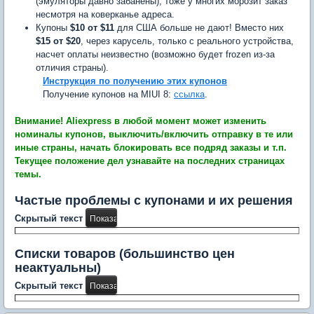
(эмуляторы давно забанены), тоже у многих морозит заказ
несмотря на коверканье адреса.
Купоны
$10 от $11
для США больше не дают! Вместо них
$15 от $20
, через карусель, только с реального устройства,
насчет оплаты неизвестно (возможно будет frozen из-за
отличия страны).
Инструкция по получению этих купонов
Получение купонов на MIUI 8:
ссылка
.
Внимание! Aliexpress в любой момент может изменить
номиналы купонов, выключить/включить отправку в те или
иные страны, начать блокировать все подряд заказы и т.п.
Текущее положение дел узнавайте на последних страницах
темы.
Частые проблемы с купонами и их решения
Скрытый текст
Списки товаров (большинство цен
неактуальны)
Скрытый текст