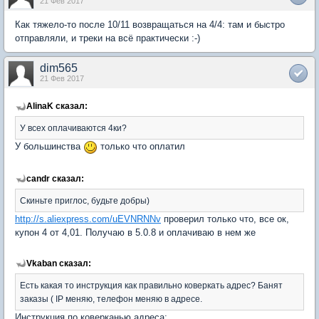
21 Фев 2017
Как тяжело-то после 10/11 возвращаться на 4/4: там и быстро
отправляли, и треки на всё практически :-)
dim565
21 Фев 2017
AlinaK сказал:
У всех оплачиваются 4ки?
У большинства
только что оплатил
candr сказал:
Скиньте приглос, будьте добры)
http://s.aliexpress.com/uEVNRNNv
проверил только что, все ок,
купон 4 от 4,01. Получаю в 5.0.8 и оплачиваю в нем же
Vkaban сказал:
Есть какая то инструкция как правильно коверкать адрес? Банят
заказы ( IP меняю, телефон меняю в адресе.
Инструкция по коверканью адреса: