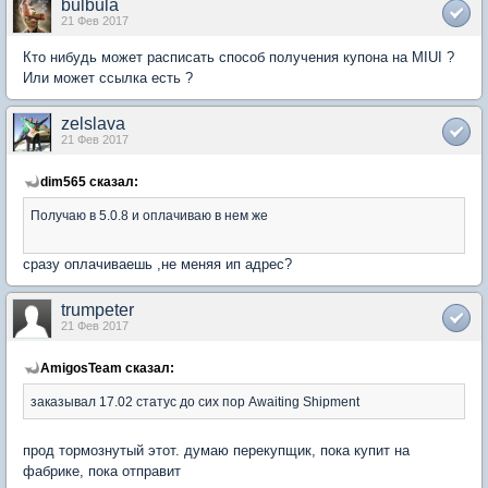
bulbula
21 Фев 2017
Кто нибудь может расписать способ получения купона на MIUI ?
Или может ссылка есть ?
zelslava
21 Фев 2017
dim565 сказал:
Получаю в 5.0.8 и оплачиваю в нем же
сразу оплачиваешь ,не меняя ип адрес?
trumpeter
21 Фев 2017
AmigosTeam сказал:
заказывал 17.02 статус до сих пор Awaiting Shipment
прод тормознутый этот. думаю перекупщик, пока купит на
фабрике, пока отправит