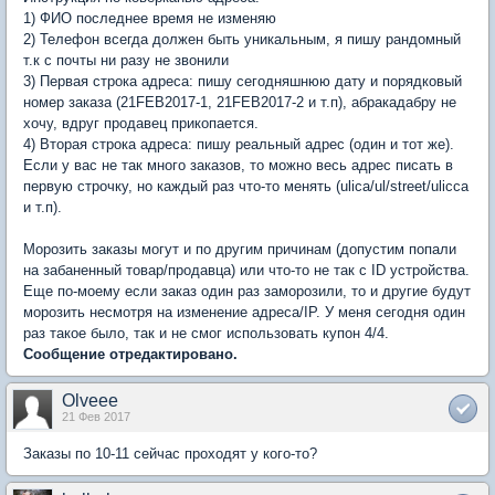
1) ФИО последнее время не изменяю
2) Телефон всегда должен быть уникальным, я пишу рандомный
т.к с почты ни разу не звонили
3) Первая строка адреса: пишу сегодняшнюю дату и порядковый
номер заказа (21FEB2017-1, 21FEB2017-2 и т.п), абракадабру не
хочу, вдруг продавец прикопается.
4) Вторая строка адреса: пишу реальный адрес (один и тот же).
Если у вас не так много заказов, то можно весь адрес писать в
первую строчку, но каждый раз что-то менять (ulica/ul/street/ulicca
и т.п).
Морозить заказы могут и по другим причинам (допустим попали
на забаненный товар/продавца) или что-то не так с ID устройства.
Еще по-моему если заказ один раз заморозили, то и другие будут
морозить несмотря на изменение адреса/IP. У меня сегодня один
раз такое было, так и не смог использовать купон 4/4.
Сообщение отредактировано.
Olveee
21 Фев 2017
Заказы по 10-11 сейчас проходят у кого-то?