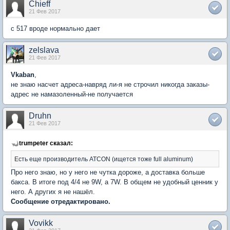
Chieff
21 Фев 2017
с 517 вроде нормально дает
zelslava
21 Фев 2017
Vkaban
,
не знаю насчет адреса-навряд ли-я не строчил никогда заказы-
адрес не намазоленный-не получается
Druhn
21 Фев 2017
trumpeter сказал:
Есть еще производитель ATCON (ищется тоже full aluminum)
Про него знаю, но у него не чутка дороже, а доставка больше
бакса. В итоге под 4/4 не 9W, а 7W. В общем не удобный ценник у
него. А других я не нашёл.
Сообщение отредактировано.
Vovikk