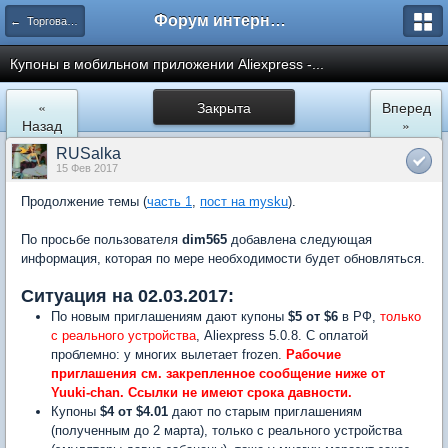
Форум интернет покупателей
← Торговая площадка AliExpress
Купоны в мобильном приложении Aliexpress -...
«
Закрыта
Вперед
Назад
»
RUSalka
15 Фев 2017
Продолжение темы (
часть 1
,
пост на mysku
).
По просьбе пользователя
dim565
добавлена следующая
информация, которая по мере необходимости будет обновляться.
Ситуация на 02.03.2017:
По новым приглашениям дают купоны
$5 от $6
в РФ,
только
с реального устройства
, Aliexpress 5.0.8. С оплатой
проблемно: у многих вылетает frozen.
Рабочие
приглашения см. закрепленное сообщение ниже от
Yuuki-chan. Ссылки не имеют срока давности.
Купоны
$4 от $4.01
дают по старым приглашениям
(полученным до 2 марта), только с реального устройства