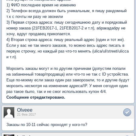
1) ФИО последнее время не изменяю
2) Телефон всегда должен быть уникальным, я пишу рандомный
т.к с почты ни разу не звонили
3) Первая строка адреса: пишу сегодняшнюю дату и порядковый
номер заказа (21FEB2017-1, 21FEB2017-2 и т.п), абракадабру не
хочу, вдруг продавец прикопается.
4) Вторая строка адреса: пишу реальный адрес (один и тот же).
Если у вас не так много заказов, то можно весь адрес писать в
первую строчку, но каждый раз что-то менять (ulica/ul/street/ulicca
и т.п).
Морозить заказы могут и по другим причинам (допустим попали
на забаненный товар/продавца) или что-то не так с ID устройства.
Еще по-моему если заказ один раз заморозили, то и другие будут
морозить несмотря на изменение адреса/IP. У меня сегодня один
раз такое было, так и не смог использовать купон 4/4.
Сообщение отредактировано.
Olveee
21 Фев 2017
Заказы по 10-11 сейчас проходят у кого-то?