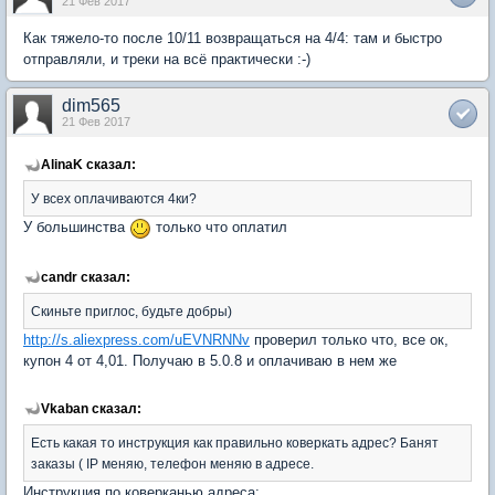
21 Фев 2017
Как тяжело-то после 10/11 возвращаться на 4/4: там и быстро
отправляли, и треки на всё практически :-)
dim565
21 Фев 2017
AlinaK сказал:
У всех оплачиваются 4ки?
У большинства
только что оплатил
candr сказал:
Скиньте приглос, будьте добры)
http://s.aliexpress.com/uEVNRNNv
проверил только что, все ок,
купон 4 от 4,01. Получаю в 5.0.8 и оплачиваю в нем же
Vkaban сказал:
Есть какая то инструкция как правильно коверкать адрес? Банят
заказы ( IP меняю, телефон меняю в адресе.
Инструкция по коверканью адреса: