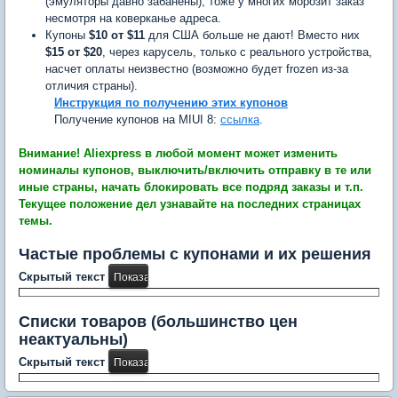
(эмуляторы давно забанены), тоже у многих морозит заказ
несмотря на коверканье адреса.
Купоны
$10 от $11
для США больше не дают! Вместо них
$15 от $20
, через карусель, только с реального устройства,
насчет оплаты неизвестно (возможно будет frozen из-за
отличия страны).
Инструкция по получению этих купонов
Получение купонов на MIUI 8:
ссылка
.
Внимание! Aliexpress в любой момент может изменить
номиналы купонов, выключить/включить отправку в те или
иные страны, начать блокировать все подряд заказы и т.п.
Текущее положение дел узнавайте на последних страницах
темы.
Частые проблемы с купонами и их решения
Скрытый текст
Списки товаров (большинство цен
неактуальны)
Скрытый текст