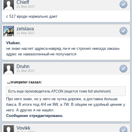
Chieff
21 Фев 2017
с 517 вроде нормально дает
zelslava
21 Фев 2017
Vkaban
,
не знаю насчет адреса-навряд ли-я не строчил никогда заказы-
адрес не намазоленный-не получается
Druhn
21 Фев 2017
trumpeter сказал:
Есть еще производитель ATCON (ищется тоже full aluminum)
Про него знаю, но у него не чутка дороже, а доставка больше
бакса. В итоге под 4/4 не 9W, а 7W. В общем не удобный ценник у
него. А других я не нашёл.
Сообщение отредактировано.
Vovikk