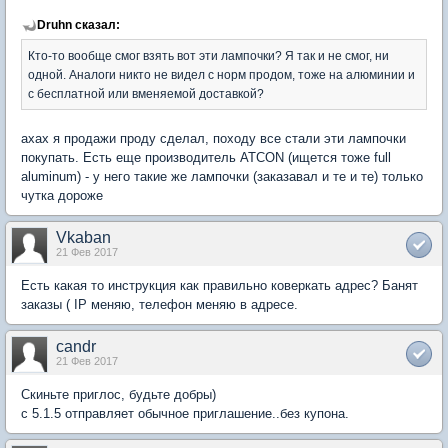
Druhn сказал:
Кто-то вообще смог взять вот эти лампочки? Я так и не смог, ни
одной. Аналоги никто не видел с норм продом, тоже на алюминии и
с бесплатной или вменяемой доставкой?
ахах я продажи проду сделал, походу все стали эти лампочки
покупать. Есть еще производитель ATCON (ищется тоже full
aluminum) - у него такие же лампочки (заказавал и те и те) только
чутка дороже
Vkaban
21 Фев 2017
Есть какая то инструкция как правильно коверкать адрес? Банят
заказы ( IP меняю, телефон меняю в адресе.
candr
21 Фев 2017
Скиньте приглос, будьте добры)
с 5.1.5 отправляет обычное приглашение..без купона.