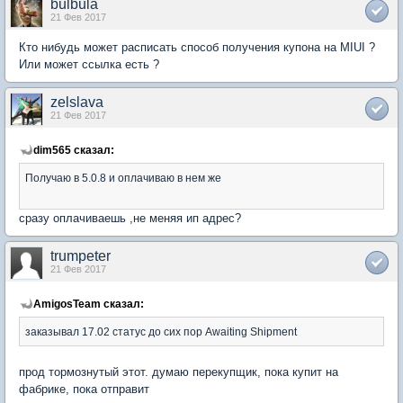
bulbula
21 Фев 2017
Кто нибудь может расписать способ получения купона на MIUI ?
Или может ссылка есть ?
zelslava
21 Фев 2017
dim565 сказал:
Получаю в 5.0.8 и оплачиваю в нем же
сразу оплачиваешь ,не меняя ип адрес?
trumpeter
21 Фев 2017
AmigosTeam сказал:
заказывал 17.02 статус до сих пор Awaiting Shipment
прод тормознутый этот. думаю перекупщик, пока купит на
фабрике, пока отправит