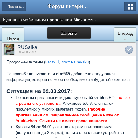
Форум интернет покупателей
← Торговая площадка AliExpress
Купоны в мобильном приложении Aliexpress -...
«
Закрыта
Вперед
Назад
»
RUSalka
15 Фев 2017
Продолжение темы (
часть 1
,
пост на mysku
).
По просьбе пользователя
dim565
добавлена следующая
информация, которая по мере необходимости будет обновляться.
Ситуация на 02.03.2017:
По новым приглашениям дают купоны
$5 от $6
в РФ,
только
с реального устройства
, Aliexpress 5.0.8. С оплатой
проблемно: у многих вылетает frozen.
Рабочие
приглашения см. закрепленное сообщение ниже от
Yuuki-chan. Ссылки не имеют срока давности.
Купоны
$4 от $4.01
дают по старым приглашениям
(полученным до 2 марта), только с реального устройства