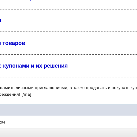
ы
и товаров
 купонами и их решения
памить личными приглашениями, а также продавать и покупать ку
реждения! [/ma]
:04