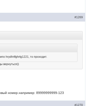
#1269
о hrydhrtfghrtg1221, то проходит.
ды вернуться))
ковый номер.например: 89999999999-123
#1270