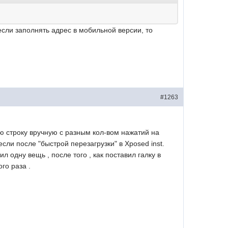
сли заполнять адрес в мобильной версии, то
#1263
ую строку вручную с разным кол-вом нажатий на
если после "быстрой перезагрузки" в Xposed inst.
л одну вещь , после того , как поставил галку в
го раза .