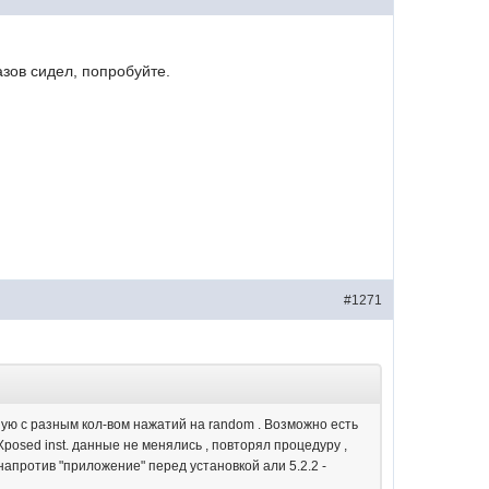
азов сидел, попробуйте.
#1271
чную с разным кол-вом нажатий на random . Возможно есть
Xposed inst. данные не менялись , повторял процедуру ,
 напротив "приложение" перед установкой али 5.2.2 -