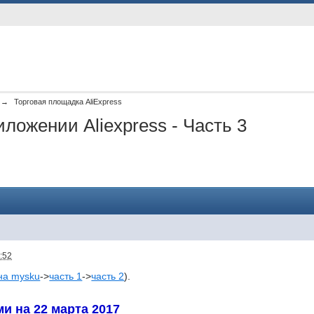
→
Торговая площадка AliExpress
ложении Aliexpress - Часть 3
:52
на mysku
->
часть 1
->
часть 2
).
и на 22 марта 2017