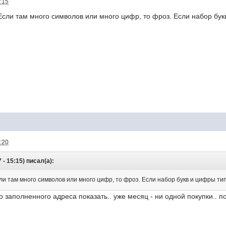
:15
сли там много символов или много цифр, то фроз. Если набор букв 
:20
- 15:15) писал(а):
и там много символов или много цифр, то фроз. Если набор букв и цифры типо 
заполненного адреса показать.. уже месяц - ни одной покупки.. п