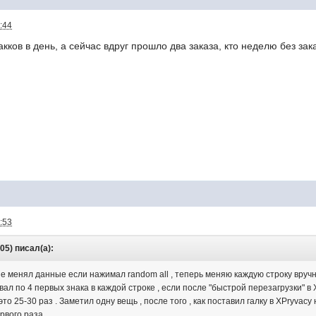
:44
акков в день, а сейчас вдруг прошло два заказа, кто неделю без зак
:53
:05) писал(а):
ID не менял данные если нажимал random all , теперь меняю каждую строку вру
вал по 4 первых знака в каждой строке , если после "быстрой перезагрузки" в 
то 25-30 раз . Заметил одну вещь , после того , как поставил галку в XPryvacy
рвого раза .