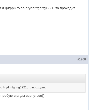
и цифры типо hrydhrtfghrtg1221, то проходит.
#1268
hrydhrtfghrtg1221, то проходит.
опробую в ряды вернуться))