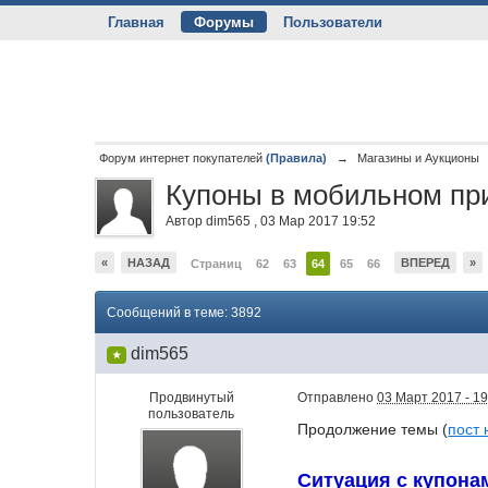
Главная
Форумы
Пользователи
Форум интернет покупателей
(Правила)
→
Магазины и Аукционы
Купоны в мобильном при
Автор
dim565
,
03 Мар 2017 19:52
«
НАЗАД
ВПЕРЕД
»
Страниц
62
63
64
65
66
Сообщений в теме: 3892
dim565
★
Продвинутый
Отправлено
03 Март 2017 - 19
пользователь
Продолжение темы (
пост 
Ситуация с купонам