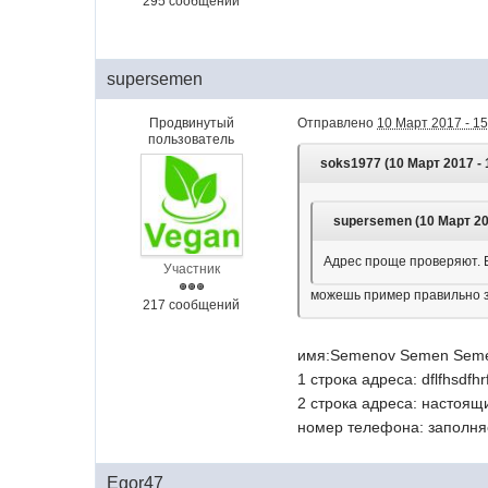
295 сообщений
supersemen
Продвинутый
Отправлено
10 Март 2017 - 15
пользователь
soks1977 (10 Март 2017 - 
supersemen (10 Март 201
Адрес проще проверяют. Е
Участник
можешь пример правильно за
217 сообщений
имя:Semenov Semen Seme
1 строка адреса: dflfhsdfhr
2 строка адреса: наст
номер телефона: заполня
Egor47