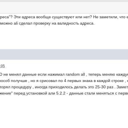
реса"? Эти адреса вообще существуют или нет? Не заметили, что е
зможно ali сделал проверку на валидность адреса.
:05
. ID не менял данные если нажимал random all , теперь меняю кажд
особ получше , но я срисовал по 4 первых знака в каждой строке , 
орял процедуру , иногда приходилось делать это 25-30 раз . Замети
ение" перед установкой али 5.2.2 - данные стали меняться с перво