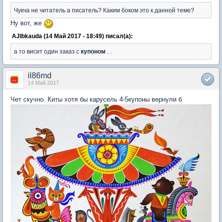
Чукча не читатель а писатель? Каким боком это к данной теме?
Ну вот, же
AJIbkauda (14 Май 2017 - 18:49) писал(а):
а то висит один заказ с
купоном
. .
il86md
14 Май 2017
Чет скучно. Киты хотя бы карусель 4-5купоны вернули б