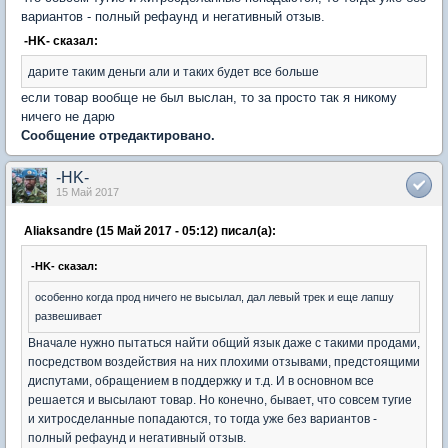
вариантов - полный рефаунд и негативный отзыв.
-HK- сказал:
дарите таким деньги али и таких будет все больше
если товар вообще не был выслан, то за просто так я никому
ничего не дарю
Сообщение отредактировано.
-HK-
15 Май 2017
Aliaksandre (15 Май 2017 - 05:12) писал(а):
-HK- сказал:
особенно когда прод ничего не высылал, дал левый трек и еще лапшу
развешивает
Вначале нужно пытаться найти общий язык даже с такими продами,
посредством воздействия на них плохими отзывами, предстоящими
диспутами, обращением в поддержку и т.д. И в основном все
решается и высылают товар. Но конечно, бывает, что совсем тугие
и хитросделанные попадаются, то тогда уже без вариантов -
полный рефаунд и негативный отзыв.