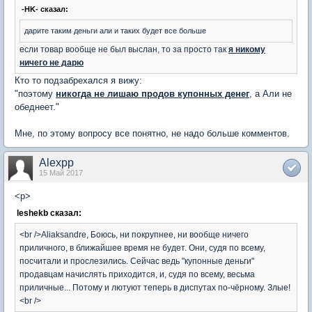
-HK- сказал:
дарите таким деньги али и таких будет все больше
если товар вообще не был выслан, то за просто так
я никому
ничего не дарю
Кто то подзабрехался я вижу:
"поэтому
никогда не лишаю продов купонных денег
, а Али не
обеднеет."
Мне, по этому вопросу все понятно, не надо больше комментов.
Alexpp
15 Май 2017
<p>
leshekb сказал:
<br />Aliaksandre, Боюсь, ни покрупнее, ни вообще ничего
приличного, в ближайшее время не будет. Они, судя по всему,
посчитали и прослезились. Сейчас ведь "купонные деньги"
продавцам начислять приходится, и, судя по всему, весьма
приличные... Потому и лютуют теперь в диспутах по-чёрному. Злые!
<br />