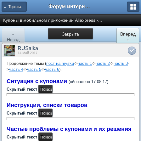
Форум интернет покупателей
← Торговая площадка AliExpress
Купоны в мобильном приложении Aliexpress -...
«
Закрыта
Вперед
Назад
»
RUSalka
14 Май 2017
Продолжение темы (
пост на mysku
->
часть 1
->
часть 2
->
часть 3
-
>
часть 4
->
часть 5
->
часть 6
).
Ситуация с купонами
(обновлено 17.08.17)
Скрытый текст
Инструкции, списки товаров
Скрытый текст
Частые проблемы с купонами и их решения
Скрытый текст