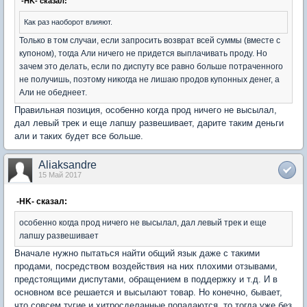
-HK- сказал:
Как раз наоборот влияют.
Только в том случаи, если запросить возврат всей суммы (вместе с
купоном), тогда Али ничего не придется выплачивать проду. Но
зачем это делать, если по диспуту все равно больше потраченного
не получишь, поэтому никогда не лишаю продов купонных денег, а
Али не обеднеет.
Правильная позиция, особенно когда прод ничего не высылал,
дал левый трек и еще лапшу развешивает, дарите таким деньги
али и таких будет все больше.
Aliaksandre
15 Май 2017
-HK- сказал:
особенно когда прод ничего не высылал, дал левый трек и еще
лапшу развешивает
Вначале нужно пытаться найти общий язык даже с такими
продами, посредством воздействия на них плохими отзывами,
предстоящими диспутами, обращением в поддержку и т.д. И в
основном все решается и высылают товар. Но конечно, бывает,
что совсем тугие и хитросделанные попадаются, то тогда уже без