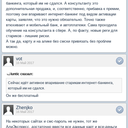
банкинга, который им не сдался. А консультанту это
дополнительная продажа, и, соответственно, прибавка к премии,
поэтому они впаривают интернет-банкинг под видом активации
карты, заявляя, что это нужно обязательно. Точно также
втюхивают и мобильный банк, и автоплатежи. Сама проходила
обучение на консультанта в сбере. А, по факту, новые реги для
стариков - лишние риски.
А так да, карту и на алике без смски привязать без проблем
можно.
vot
16 Май 2017
luntic сказал:
Сейчас идёт активное впаривание старикам интернет-банкинга,
который им не сдался.
Он же бесплатный
Zhenjko
16 Май 2017
На некоторых сайтах и смс-пароль не нужен, тот же
АлиЭкспресс, достаточно ввести все данные карт и все-деньги