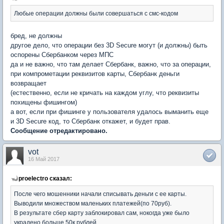
Любые операции должны были совершаться с смс-кодом
бред, не должны
другое дело, что операции без 3D Secure могут (и должны) быть
оспорены Сбербанком через МПС
да и не важно, что там делает Сбербанк, важно, что за операции,
при компрометации реквизитов карты, Сбербанк деньги
возвращает
(естественно, если не кричать на каждом углу, что реквизиты
похищены фишингом)
а вот, если при фишинге у пользователя удалось выманить еще
и 3D Secure код, то Сбербанк откажет, и будет прав.
Сообщение отредактировано.
vot
16 Май 2017
proelectro сказал:
После чего мошенники начали списывать деньги с ее карты.
Выводили множеством маленьких платежей(по 70руб).
В результате сбер карту заблокировал сам, нокогда уже было
украдено больше 50к рублей.