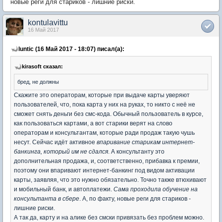
новые реги для стариков - лишние риски.
kontulavittu
16 Май 2017
luntic (16 Май 2017 - 18:07) писал(а):
kirasoft сказал:
бред, не должны
Скажите это операторам, которые при выдаче карты уверяют
пользователей, что, пока карта у них на руках, то никто с неё не
сможет снять деньги без смс-кода. Обычный пользователь в курсе,
как пользоваться картами, а вот старики верят на слово
операторам и консультантам, которые ради продаж такую чушь
несут. Сейчас идёт активное
впаривание старикам интернет-
банкинга, который им не сдался
. А консультанту это
дополнительная продажа, и, соответственно, прибавка к премии,
поэтому они впаривают интернет-банкинг под видом активации
карты, заявляя, что это нужно обязательно. Точно также втюхивают
и мобильный банк, и автоплатежи.
Сама проходила обучение на
консультанта в сбере
. А, по факту, новые реги для стариков -
лишние риски.
А так да, карту и на алике без смски привязать без проблем можно.