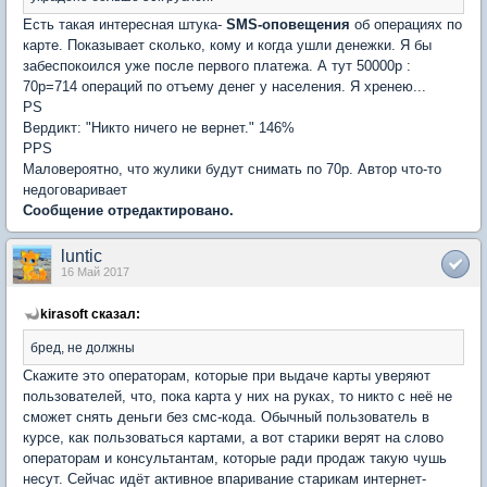
Есть такая интересная штука-
SMS-оповещения
об операциях по
карте. Показывает сколько, кому и когда ушли денежки. Я бы
забеспокоился уже после первого платежа. А тут 50000р :
70р=714 операций по отъему денег у населения. Я хренею...
PS
Вердикт: "Никто ничего не вернет." 146%
PPS
Маловероятно, что жулики будут снимать по 70р. Автор что-то
недоговаривает
Сообщение отредактировано.
luntic
16 Май 2017
kirasoft сказал:
бред, не должны
Скажите это операторам, которые при выдаче карты уверяют
пользователей, что, пока карта у них на руках, то никто с неё не
сможет снять деньги без смс-кода. Обычный пользователь в
курсе, как пользоваться картами, а вот старики верят на слово
операторам и консультантам, которые ради продаж такую чушь
несут. Сейчас идёт активное впаривание старикам интернет-