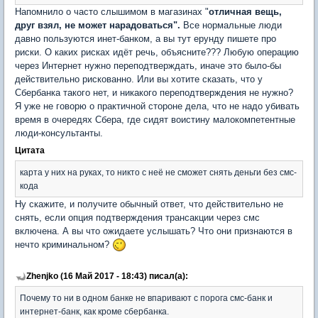
Напомнило о часто слышимом в магазинах "
отличная вещь,
друг взял, не может нарадоваться".
Все нормальные люди
давно пользуются инет-банком, а вы тут ерунду пишете про
риски. О каких рисках идёт речь, объясните??? Любую операцию
через Интернет нужно переподтверждать, иначе это было-бы
действительно рискованно. Или вы хотите сказать, что у
Сбербанка такого нет, и никакого переподтверждения не нужно?
Я уже не говорю о практичной стороне дела, что не надо убивать
время в очередях Сбера, где сидят воистину малокомпетентные
люди-консультанты.
Цитата
карта у них на руках, то никто с неё не сможет снять деньги без смс-
кода
Ну скажите, и получите обычный ответ, что действительно не
снять, если опция подтверждения трансакции через смс
включена. А вы что ожидаете услышать? Что они признаются в
нечто криминальном?
Zhenjko (16 Май 2017 - 18:43) писал(а):
Почему то ни в одном банке не впаривают с порога смс-банк и
интернет-банк, как кроме сбербанка.