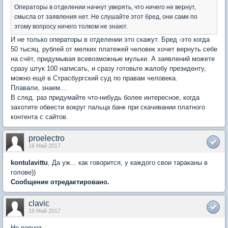
Операторы в отделении начнут уверять, что ничего не вернут,
смысла от заявления нет. Не слушайте этот бред, они сами по
этому вопросу ничего толком не знают.
И не только операторы в отделении это скажут. Бред -это когда
50 тысяц. рублей от мелких платежей человек хочет вернуть себе
на счёт, придумывая всевозможные мульки. А заявлений можете
сразу штук 100 написать, и сразу готовьте жалобу президенту,
можно ещё в Страсбургский суд по правам человека.
Плавали, знаем...
В след. раз придумайте что-нибудь более интересное, когда
захотите обвести вокруг пальца банк при скачивании платного
контента с сайтов.
proelectro
16 Май 2017
kontulavittu
, Да уж... как говорится, у каждого свои тараканы в
голове))
Сообщение отредактировано.
clavic
16 Май 2017
Не вернет.