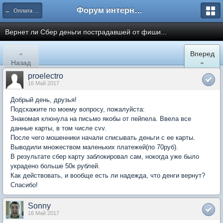
Форум интернет покупателей
← Оплата покупок в сети Интернет
Вернет ли Сбер деньги пострадавшей от фиши...
«
Вперед
Назад
»
proelectro
16 Май 2017
Добрый день, друзья!
Подскажите по моему вопросу, пожалуйста:
Знакомая клюнула на письмо якобы от пейпела. Ввела все
данные карты, в том числе cvv.
После чего мошенники начали списывать деньги с ее карты.
Выводили множеством маленьких платежей(по 70руб).
В результате сбер карту заблокировал сам, нокогда уже было
украдено больше 50к рублей.
Как действовать, и вообще есть ли надежда, что денги вернут?
Спасибо!
Sonny
16 Май 2017