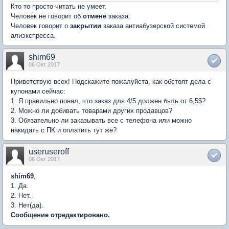
Кто то просто читать не умеет.
Человек не говорит об
отмене
заказа.
Человек говорит о
закрытии
заказа антиабузерской системой
алиэкспресса.
shim69
06 Окт 2017
Приветствую всех! Подскажите пожалуйста, как обстоят дела с
купонами сейчас:
1. Я правильно понял, что заказ для 4/5 должен быть от 6,5$?
2. Можно ли добивать товарами других продавцов?
3. Обязательно ли заказывать все с телефона или можно
накидать с ПК и оплатить тут же?
useruseroff
06 Окт 2017
shim69
,
1. Да.
2. Нет.
3. Нет(да).
Сообщение отредактировано.