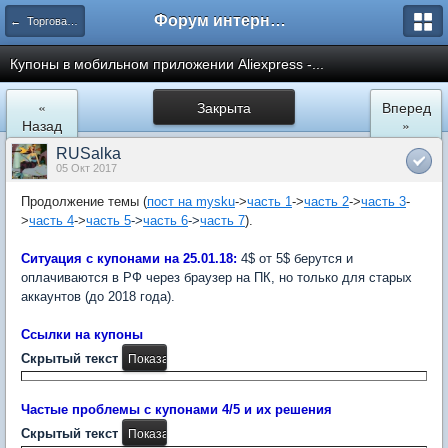
Форум интернет покупателей
← Торговая площадка AliExpress
Купоны в мобильном приложении Aliexpress -...
«
Закрыта
Вперед
Назад
»
RUSalka
05 Окт 2017
Продолжение темы (
пост на mysku
->
часть 1
->
часть 2
->
часть 3
-
>
часть 4
->
часть 5
->
часть 6
->
часть 7
).
Ситуация с купонами на 25.01.18:
4$ от 5$ берутся и
оплачиваются в РФ через браузер на ПК, но только для старых
аккаунтов (до 2018 года).
Ссылки на купоны
Скрытый текст
Частые проблемы с купонами 4/5 и их решения
Скрытый текст