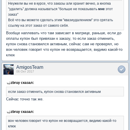
Неужели вы не в курсе, что заказы али хранит вечно, а кнопка
"удалить" должна называться "больше не показывать
мне
этот
заказ"
Всё что вы можете сделать этим "квазиудалением" это срятать
ссылку на этот заказ от самого себя.
Вообще наплевать что там зависает в матрице, раньше, если до
оплаты купон был привязан к заказу, то если заказ отменить,
купон снова становился активным, сейчас сам не проверял, но
вон человек говорит что купон не возвращается, видимо какой-то
клюк
AmigosTeam
06 Окт 2017
zbruy сказал:
если заказ отменить, купон снова становился активным
Сейчас точно так же.
zbruy сказал:
вон человек говорит что купон не возвращается, видимо какой-то
клюк