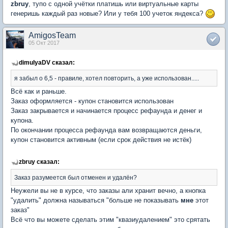
zbruy
, тупо с одной учётки платишь или виртуальные карты
генеришь каждый раз новые? Или у тебя 100 учеток яндекса?
AmigosTeam
05 Окт 2017
dimulyaDV сказал:
я забыл о 6,5 - правиле, хотел повторить, а уже использован.....
Всё как и раньше.
Заказ оформляется - купон становится использован
Заказ закрывается и начинается процесс рефаунда и денег и
купона.
По окончании процесса рефаунда вам возвращаются деньги,
купон становится активным (если срок действия не истёк)
zbruy сказал:
Заказ разумеется был отменен и удалён?
Неужели вы не в курсе, что заказы али хранит вечно, а кнопка
"удалить" должна называться "больше не показывать
мне
этот
заказ"
Всё что вы можете сделать этим "квазиудалением" это срятать