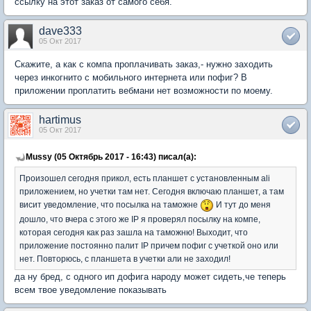
ссылку на этот заказ от самого себя.
dave333
05 Окт 2017
Скажите, а как с компа проплачивать заказ,- нужно заходить
через инкогнито с мобильного интернета или пофиг? В
приложении проплатить вебмани нет возможности по моему.
hartimus
05 Окт 2017
Mussy (05 Октябрь 2017 - 16:43) писал(а):
Произошел сегодня прикол, есть планшет с установленным ali
приложением, но учетки там нет. Сегодня включаю планшет, а там
висит уведомление, что посылка на таможне
И тут до меня
дошло, что вчера с этого же IP я проверял посылку на компе,
которая сегодня как раз зашла на таможню! Выходит, что
приложение постоянно палит IP причем пофиг с учеткой оно или
нет. Повторюсь, с планшета в учетки али не заходил!
да ну бред, с одного ип дофига народу может сидеть,че теперь
всем твое уведомление показывать