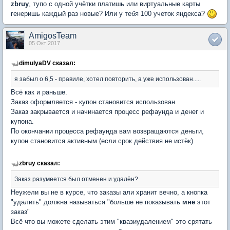
zbruy
, тупо с одной учётки платишь или виртуальные карты
генеришь каждый раз новые? Или у тебя 100 учеток яндекса?
AmigosTeam
05 Окт 2017
dimulyaDV сказал:
я забыл о 6,5 - правиле, хотел повторить, а уже использован.....
Всё как и раньше.
Заказ оформляется - купон становится использован
Заказ закрывается и начинается процесс рефаунда и денег и
купона.
По окончании процесса рефаунда вам возвращаются деньги,
купон становится активным (если срок действия не истёк)
zbruy сказал:
Заказ разумеется был отменен и удалён?
Неужели вы не в курсе, что заказы али хранит вечно, а кнопка
"удалить" должна называться "больше не показывать
мне
этот
заказ"
Всё что вы можете сделать этим "квазиудалением" это срятать