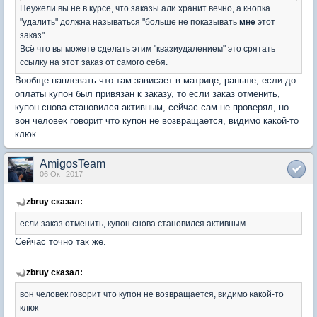
Неужели вы не в курсе, что заказы али хранит вечно, а кнопка
"удалить" должна называться "больше не показывать
мне
этот
заказ"
Всё что вы можете сделать этим "квазиудалением" это срятать
ссылку на этот заказ от самого себя.
Вообще наплевать что там зависает в матрице, раньше, если до
оплаты купон был привязан к заказу, то если заказ отменить,
купон снова становился активным, сейчас сам не проверял, но
вон человек говорит что купон не возвращается, видимо какой-то
клюк
AmigosTeam
06 Окт 2017
zbruy сказал:
если заказ отменить, купон снова становился активным
Сейчас точно так же.
zbruy сказал:
вон человек говорит что купон не возвращается, видимо какой-то
клюк