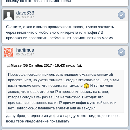
ссылку на этот заказ от самого себя.
dave333
05 Окт 2017
Скажите, а как с компа проплачивать заказ,- нужно заходить
через инкогнито с мобильного интернета или пофиг? В
приложении проплатить вебмани нет возможности по моему.
hartimus
05 Окт 2017
Mussy (05 Октябрь 2017 - 16:43) писал(а):
Произошел сегодня прикол, есть планшет с установленным ali
приложением, но учетки там нет. Сегодня включаю планшет, а там
висит уведомление, что посылка на таможне
И тут до меня
дошло, что вчера с этого же IP я проверял посылку на компе,
которая сегодня как раз зашла на таможню! Выходит, что
приложение постоянно палит IP причем пофиг с учеткой оно или
нет. Повторюсь, с планшета в учетки али не заходил!
да ну бред, с одного ип дофига народу может сидеть,че теперь
всем твое уведомление показывать