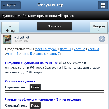
Форум интернет покупателей
← Торговая площадка AliExpress
Купоны в мобильном приложении Aliexpress -...
«
Закрыта
Вперед
Назад
»
RUSalka
05 Окт 2017
Продолжение темы (
пост на mysku
->
часть 1
->
часть 2
->
часть 3
-
>
часть 4
->
часть 5
->
часть 6
->
часть 7
).
Ситуация с купонами на 25.01.18:
4$ от 5$ берутся и
оплачиваются в РФ через браузер на ПК, но только для старых
аккаунтов (до 2018 года).
Ссылки на купоны
Скрытый текст
Частые проблемы с купонами 4/5 и их решения
Скрытый текст