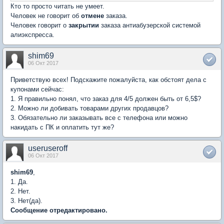
Кто то просто читать не умеет.
Человек не говорит об
отмене
заказа.
Человек говорит о
закрытии
заказа антиабузерской системой
алиэкспресса.
shim69
06 Окт 2017
Приветствую всех! Подскажите пожалуйста, как обстоят дела с
купонами сейчас:
1. Я правильно понял, что заказ для 4/5 должен быть от 6,5$?
2. Можно ли добивать товарами других продавцов?
3. Обязательно ли заказывать все с телефона или можно
накидать с ПК и оплатить тут же?
useruseroff
06 Окт 2017
shim69
,
1. Да.
2. Нет.
3. Нет(да).
Сообщение отредактировано.