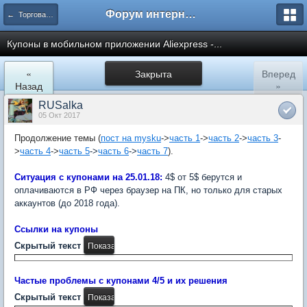
Форум интернет покупателей
← Торговая площадка AliExpress
Купоны в мобильном приложении Aliexpress -...
«
Закрыта
Вперед
Назад
»
RUSalka
05 Окт 2017
Продолжение темы (
пост на mysku
->
часть 1
->
часть 2
->
часть 3
-
>
часть 4
->
часть 5
->
часть 6
->
часть 7
).
Ситуация с купонами на 25.01.18:
4$ от 5$ берутся и
оплачиваются в РФ через браузер на ПК, но только для старых
аккаунтов (до 2018 года).
Ссылки на купоны
Скрытый текст
Частые проблемы с купонами 4/5 и их решения
Скрытый текст