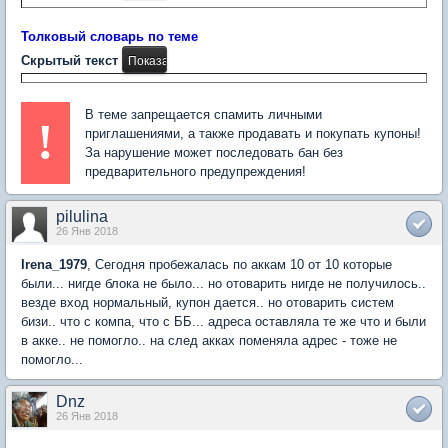
Толковый словарь по теме
Скрытый текст
В теме запрещается спамить личными
!
приглашениями, а также продавать и покупать купоны!
За нарушение может последовать бан без
предварительного предупреждения!
pilulina
26 Янв 2018
Irena_1979
, Сегодня пробежалась по аккам 10 от 10 которые
были... нигде блока не было... но отоварить нигде не получилось..
везде вход нормальный, купон дается.. но отоварить систем
бизи.. что с компа, что с ББ... адреса оставляла те же что и были
в акке.. не помогло.. на след акках поменяла адрес - тоже не
помогло...
Dnz
26 Янв 2018