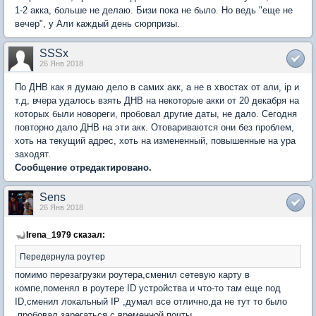
1-2 акка, больше не делаю. Бизи пока не было. Но ведь "еще не
вечер", у Али каждый день сюрпризы.
SSSx
26 Янв 2018
По ДНВ как я думаю дело в самих акк, а не в хвостах от али, ip и
т.д, вчера удалось взять ДНВ на некоторые акки от 20 декабря на
которых были новореги, пробовал другие даты, не дало. Сегодня
повторно дало ДНВ на эти акк. Отовариваются они без проблем,
хоть на текущий адрес, хоть на измененный, повышенные на ура
заходят.
Сообщение отредактировано.
Sens
26 Янв 2018
Irena_1979 сказал:
Передернула роутер
помимо перезагрузки роутера,сменил сетевую карту в
компе,поменял в роутере ID устройства и что-то там еще под
ID,сменил локальный IP ,думал все отлично,да не тут то было
,пробовал зарегаться с временной почты