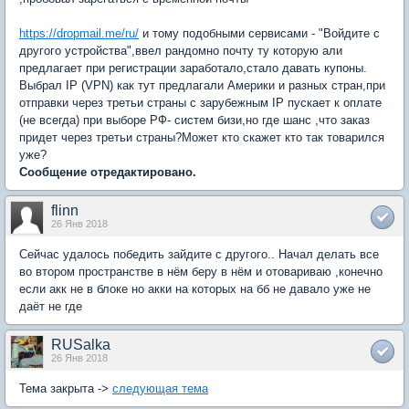
https://dropmail.me/ru/
и тому подобными сервисами - "Войдите с
другого устройства",ввел рандомно почту ту которую али
предлагает при регистрации заработало,стало давать купоны.
Выбрал IP (VPN) как тут предлагали Америки и разных стран,при
отправки через третьи страны с зарубежным IP пускает к оплате
(не всегда) при выборе РФ- систем бизи,но где шанс ,что заказ
придет через третьи страны?Может кто скажет кто так товарился
уже?
Сообщение отредактировано.
flinn
26 Янв 2018
Сейчас удалось победить зайдите с другого.. Начал делать все
во втором пространстве в нём беру в нём и отовариваю ,конечно
если акк не в блоке но акки на которых на бб не давало уже не
даёт не где
RUSalka
26 Янв 2018
Тема закрыта ->
следующая тема