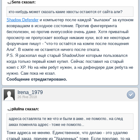
Sens сказал:
кто-нибудь может сказать какие хвосты остаются от сайта али?
Shadow Defender
и компьютер после каждой "вылазки" за купоном
возвращаем в исходное состояние. Против фингерпринта
бесполезен, но против everycookie очень даже. Хотя приватный
просмотр не пропускает вообще никакие куки, всё же некоторые
форумчане пишут - "что-то остаётся на компе после посещения
Али". В компе не останется ничего после отката.
P.S. Я раскопал ещё старый ShadowUser которым пользовался
когда только первый комп купил. Сейчас поставил на старый
комп с XP. Но на нём ребут нужен, а на дефендере даж ребута не
нужно. Сам пока не юзал.
Сообщение отредактировано.
Irena_1979
26 Янв 2018
pilulina сказал:
адреса оставляла те же что и были в акке.. не помогло.. на след
акках поменяла адрес - тоже не помогло...
Тоже адреса не меняю. Единственное, что делаю - это удаляю
старый заказ, причем из "Удаленных" тоже. Если покупаю, то на